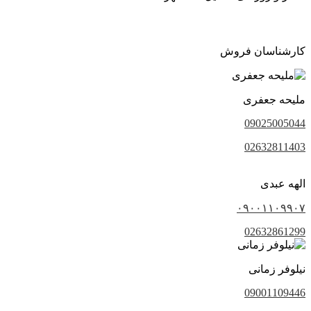
کارشناسان فروش
ملیحه جعفری
09025005044
02632811403
الهه عبدی
۰۹۰۰۱۱۰۹۹۰۷
02632861299
نیلوفر زمانی
09001109446