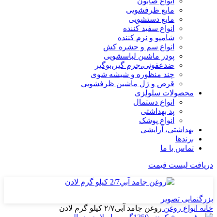
انواع صابون
مایع ظرفشویی
مایع دستشویی
انواع سفید کننده
شامپو و نرم کننده
انواع سم و حشره کش
پودر ماشین لباسشویی
ضدعفونی،جرم گیر،بوگیر
چند منظوره و شیشه شوی
قرص و ژل ماشین ظرفشویی
محصولات سلولزی
انواع دستمال
پد بهداشتی
انواع پوشک
بهداشتی، آرایشی
برندها
تماس با ما
دریافت لیست قیمت
بزرگنمایی تصویر
خانه
انواع روغن
روغن جامد آبی۲/۷ کیلو گرم لادن