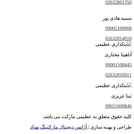
02632861350
سمیه هادی پور
09001109908
02632814916
آناهیتا مختاری
09001109445
02632816911
تینا عزیزی
09021008846
کلیه حقوق متعلق به عظیمی مارکت می باشد.
طراحی و بهینه سازی :
آژانس دیجیتال مارکتینگ بهداد