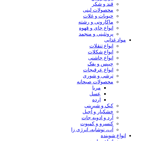
قند و شکر
محصولات لبنی
حبوبات و غلات
ماکارونی و رشته
انواع چای و قهوه
پروتئینی و منجمد
مواد غذایی
انواع تنقلات
انواع شکلات
انواع چاشنی
چیپس و پفک
انواع عرقیجات
ترشی و شوری
محصولات صبحانه
مربا
عسل
ارده
کیک و شیرینی
خشکبار و آجیل
آرد و ادویه جات
کنسرو و کمپوت
آب، نوشابه، انرژی زا
انواع شوینده