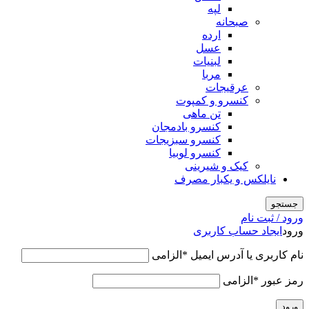
لپه
صبحانه
ارده
عسل
لبنیات
مربا
عرقیجات
کنسرو و کمپوت
تن ماهی
کنسرو بادمجان
کنسرو سبزیجات
کنسرو لوبیا
کیک و شیرینی
نایلکس و یکبار مصرف
جستجو
ورود / ثبت نام
ورود
ایجاد حساب کاربری
نام کاربری یا آدرس ایمیل
*
الزامی
رمز عبور
*
الزامی
ورود