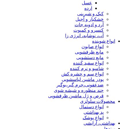
عسل
ارده
کیک و شیرینی
خشکبار و آجیل
آرد و ادویه جات
کنسرو و کمپوت
آب، نوشابه، انرژی زا
انواع شوینده
انواع صابون
مایع ظرفشویی
مایع دستشویی
انواع سفید کننده
شامپو و نرم کننده
انواع سم و حشره کش
پودر ماشین لباسشویی
ضدعفونی،جرم گیر،بوگیر
چند منظوره و شیشه شوی
قرص و ژل ماشین ظرفشویی
محصولات سلولزی
انواع دستمال
پد بهداشتی
انواع پوشک
بهداشتی، آرایشی
برندها