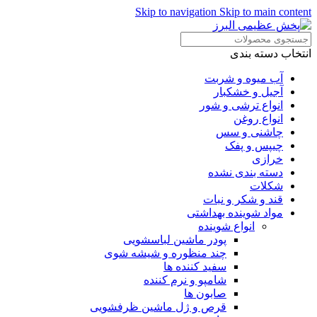
Skip to navigation
Skip to main content
انتخاب دسته بندی
آب میوه و شربت
آجیل و خشکبار
انواع ترشی و شور
انواع روغن
چاشنی و سس
چیپس و پفک
خرازی
دسته بندی نشده
شکلات
قند و شکر و نبات
مواد شوینده بهداشتی
انواع شوینده
پودر ماشین لباسشویی
چند منظوره و شیشه شوی
سفید کننده ها
شامپو و نرم کننده
صابون ها
قرص و ژل ماشین ظرفشویی