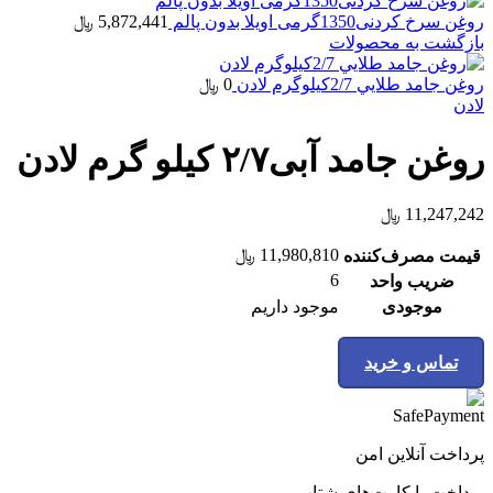
روغن سرخ کردنی1350گرمی اويلا بدون پالم
5,872,441
﷼
بازگشت به محصولات
روغن جامد طلايي 2/7كیلوگرم لادن
0
﷼
لادن
روغن جامد آبی۲/۷ کیلو گرم لادن
11,247,242
﷼
11,980,810
﷼
قیمت مصرف‌کننده
6
ضریب واحد
موجودی
موجود داریم
تماس و خرید
پرداخت آنلاین امن
پرداخت با کارت‌های شتاب