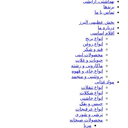
بهداشتی، آرایشی
برندها
تماس با ما
پخش عظیمی البرز
درباره ما
اقلام اساسی
انواع برنج
انواع روغن
قند و شکر
محصولات لبنی
حبوبات و غلات
ماکارونی و رشته
انواع چای و قهوه
پروتئینی و منجمد
مواد غذایی
انواع تنقلات
انواع شکلات
انواع چاشنی
چیپس و پفک
انواع عرقیجات
ترشی و شوری
محصولات صبحانه
مربا