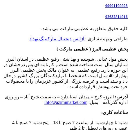
09001109908
02632814916
کلیه حقوق متعلق به عظیمی مارکت می باشد.
طراحی و بهینه سازی :
آژانس دیجیتال مارکتینگ بهداد
پخش عظیمی البرز ( عظیمی مارکت )
پخش مواد غذایی، شوینده و بهداشتی رفیع عظیمی در استان البرز
سالیان سال است شناخته شده است و کارنامه ای بس درخشان در
این حوزه دارد. رفیع عظیمی به عنوان مالک پخش عظیمی البرز
بیش از 40 سال است که شخصا با تولیدکنندگان بزرگ کشور درحال
داد و ستد است و عرصه بزرگی از کشور عزیزمان را با محصولات
خود تحت پوشش قرارداده است.
آدرس:
البرز- کرج – میدان استاندارد – به سمت شیخ آباد – روبروی
اداره گذرنامه | ایمیل:
info@azimimarket.com
ساعات کاری:
شنبه تا چهارشنبه از ساعت 7 صبح تا 18 – پنج شنبه 7 صبح تا 4
عصر و روزهای تعطیل تا 2 ظهر