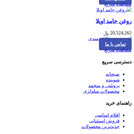
مشاهده سریع
روغن جامد اویلا
20,524,262
﷼
افزودن به علاقه مندی
تماس با ما
مشاهده سریع
دسترسی سریع
صبحانه
شوینده
پروتئنی و منجمد
محصولات سلولزی
راهنمای خرید
اقلام اساسی
فروش استثنایی
جدیدترین محصولات