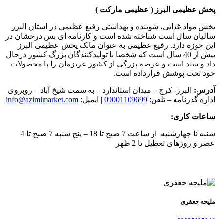
پخش عظیمی البرز ( عظیمی مارکت )
پخش مواد غذایی، شوینده و بهداشتی رفیع عظیمی در استان البرز
سالیان سال است شناخته شده است و کارنامه ای بس درخشان در
این حوزه دارد. رفیع عظیمی به عنوان مالک پخش عظیمی البرز
بیش از 40 سال است که شخصا با تولیدکنندگان بزرگ کشور درحال
داد و ستد است و عرصه بزرگی از کشور عزیزمان را با محصولات
خود تحت پوشش قرارداده است.
آدرس:
البرز- کرج – میدان استاندارد – به سمت شیخ آباد – روبروی
اداره گذرنامه – تلفن:
09001109699
| ایمیل:
info@azimimarket.com
ساعات کاری:
شنبه تا چهارشنبه از ساعت 7 صبح تا 18 – پنج شنبه 7 صبح تا 4
عصر و روزهای تعطیل تا 2 ظهر
ملیحه جعفری