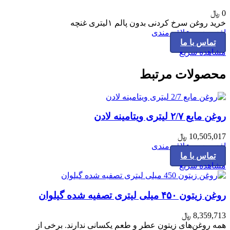
0
﷼
خرید روغن سرخ کردنی بدون پالم ۱لیتری غنچه
افزودن به علاقه مندی
تماس با ما
مشاهده سریع
محصولات مرتبط
روغن مایع ۲/۷ لیتری ویتامینه لادن
10,505,017
﷼
افزودن به علاقه مندی
تماس با ما
مشاهده سریع
روغن زیتون ۴۵۰ میلی لیتری تصفیه شده گیلوان
8,359,713
﷼
همه روغن‌های زیتون عطر و طعم یکسانی ندارند. برخی از