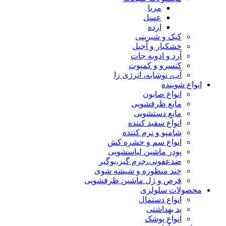
مربا
عسل
ارده
کیک و شیرینی
خشکبار و آجیل
آرد و ادویه جات
کنسرو و کمپوت
آب، نوشابه، انرژی زا
انواع شوینده
انواع صابون
مایع ظرفشویی
مایع دستشویی
انواع سفید کننده
شامپو و نرم کننده
انواع سم و حشره کش
پودر ماشین لباسشویی
ضدعفونی،جرم گیر،بوگیر
چند منظوره و شیشه شوی
قرص و ژل ماشین ظرفشویی
محصولات سلولزی
انواع دستمال
پد بهداشتی
انواع پوشک