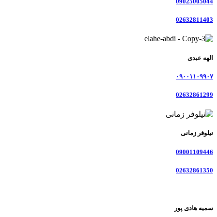
09025005044
02632811403
الهه عبدی
۰۹۰۰۱۱۰۹۹۰۷
02632861299
نیلوفر زمانی
09001109446
02632861350
سمیه هادی پور