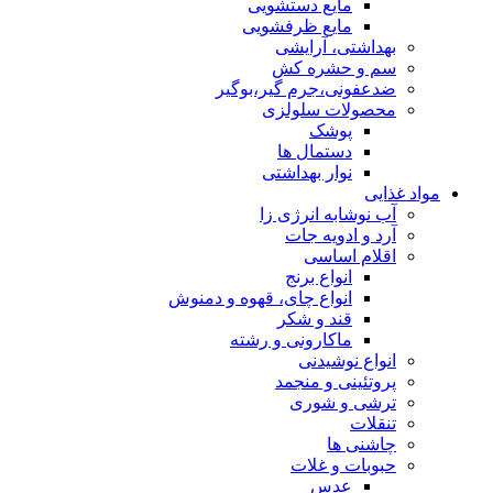
مایع دستشویی
مایع ظرفشویی
بهداشتی، آرایشی
سم و حشره کش
ضدعفونی،جرم گیر،بوگیر
محصولات سلولزی
پوشک
دستمال ها
نوار بهداشتی
مواد غذایی
آب نوشابه انرژی زا
آرد و ادویه جات
اقلام اساسی
انواع برنج
انواع چای، قهوه و دمنوش
قند و شکر
ماکارونی و رشته
انواع نوشیدنی
پروتئینی و منجمد
ترشی و شوری
تنقلات
چاشنی ها
حبوبات و غلات
عدس