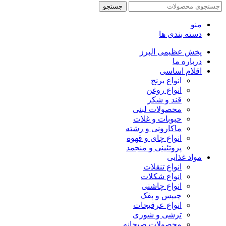
جستجو
منو
دسته بندی ها
پخش عظیمی البرز
درباره ما
اقلام اساسی
انواع برنج
انواع روغن
قند و شکر
محصولات لبنی
حبوبات و غلات
ماکارونی و رشته
انواع چای و قهوه
پروتئینی و منجمد
مواد غذایی
انواع تنقلات
انواع شکلات
انواع چاشنی
چیپس و پفک
انواع عرقیجات
ترشی و شوری
محصولات صبحانه