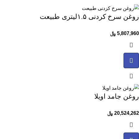
روغن سرخ کردنی ۱.۵لیتری طبیعت
5,807,960
﷼
روغن جامد اویلا
20,524,262
﷼