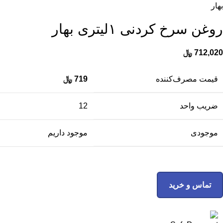
بهار
روغن سرخ کردنی ۱لیتری بهار
712,020
﷼
قیمت مصرف‌کننده
719
﷼
ضریب واحد
12
موجودی
موجود داریم
تماس و خرید