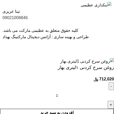
تینا عزیزی
09021008846
کلیه حقوق متعلق به عظیمی مارکت می باشد.
طراحی و بهینه سازی :
آژانس دیجیتال مارکتینگ بهداد
40 سال سابقه، ارتباط با 1700 تولیدکننده و بیش از 6000 کالای با
کیفیت
روغن سرخ کردنی ۱لیتری بهار
712,020
﷼
افزودن به سبد خرید