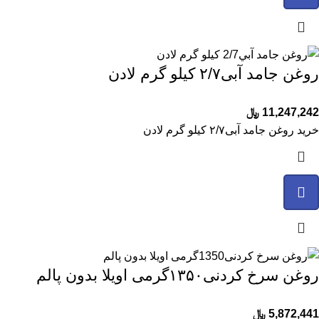
روغن جامد آبی۲/۷ کیلو گرم لادن
11,247,242
﷼
خرید روغن جامد آبی۲/۷ کیلو گرم لادن
روغن سرخ کردنی۱۳۵۰گرمی اویلا بدون پالم
5,872,441
﷼