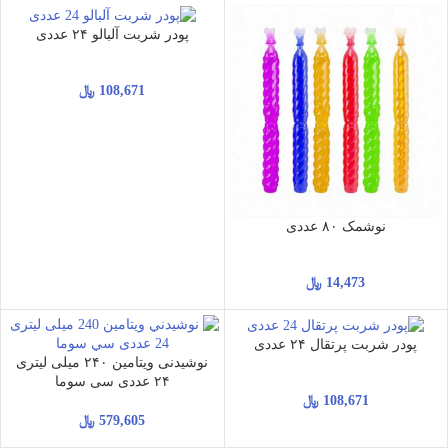
پودر شربت آلبالو ۲۴ عددی
108,671
﷼
نوشمک ۸۰ عددی
14,473
﷼
پودر شربت پرتقال ۲۴ عددی
نوشیدنی ویتامین ۲۴۰ میلی لیتری
۲۴ عددی سی سوما
108,671
﷼
579,605
﷼