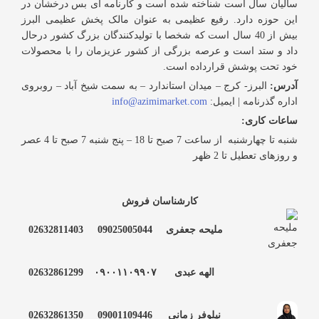
سالیان سال است شناخته شده است و کارنامه ای بس درخشان در
این حوزه دارد. رفیع عظیمی به عنوان مالک پخش عظیمی البرز
بیش از 40 سال است که شخصا با تولیدکنندگان بزرگ کشور درحال
داد و ستد است و عرصه بزرگی از کشور عزیزمان را با محصولات
خود تحت پوشش قرارداده است.
آدرس:
البرز- کرج – میدان استاندارد – به سمت شیخ آباد – روبروی
اداره گذرنامه | ایمیل:
info@azimimarket.com
ساعات کاری:
شنبه تا چهارشنبه از ساعت 7 صبح تا 18 – پنج شنبه 7 صبح تا 4 عصر
و روزهای تعطیل تا 2 ظهر
کارشناسان فروش
ملیحه جعفری
09025005044
02632811403
الهه عبدی
۰۹۰۰۱۱۰۹۹۰۷
02632861299
نیلوفر زمانی
09001109446
02632861350