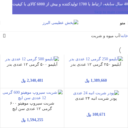
40 سال سابقه، ارتباط با 1700 تولیدکننده و بیش از 6000 کالای با کیفیت
Skip to navigation
Skip to main content
منو
خانه
آب میوه و شربت
آبلیمو ۲۵۰ گرمی ۱۲ عددی بدر
آبلیمو ۵۰۰ گرمی ۱۲ عددی بدر
1,389,660
﷼
2,340,481
﷼
پودر شربت انبه ۲۴ عددی
شربت سیروپ موهیتو ۶۰۰
گرمی ۱۲ عددی سن ایچ
108,671
﷼
1,594,255
﷼