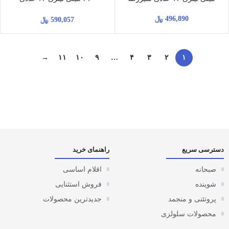
شیررضا
496,890
﷼
590,057
﷼
→
۱۱
۱۰
۹
…
۴
۳
۲
۱
دسترسی سریع
راهنمای خرید
صبحانه
اقلام اساسی
شوینده
فروش استثنایی
پروتئنی و منجمد
جدیدترین محصولات
محصولات سلولزی