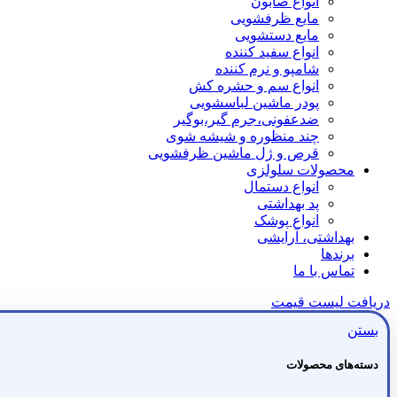
انواع صابون
مایع ظرفشویی
مایع دستشویی
انواع سفید کننده
شامپو و نرم کننده
انواع سم و حشره کش
پودر ماشین لباسشویی
ضدعفونی،جرم گیر،بوگیر
چند منظوره و شیشه شوی
قرص و ژل ماشین ظرفشویی
محصولات سلولزی
انواع دستمال
پد بهداشتی
انواع پوشک
بهداشتی، آرایشی
برندها
تماس با ما
دریافت لیست قیمت
بستن
دسته‌های محصولات