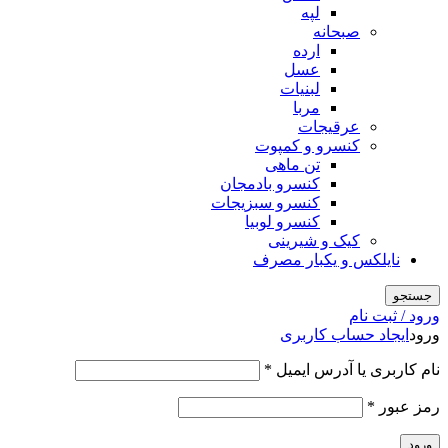
لپه
صبحانه
ارده
عسل
لبنیات
مربا
عرقیجات
کنسرو و کمپوت
تن ماهی
کنسرو بادمجان
کنسرو سبزیجات
کنسرو لوبیا
کیک و شیرینی
نایلکس و یکبار مصرف
جستجو
ورود / ثبت نام
ورود
ایجاد حساب کاربری
الزامی
نام کاربری یا آدرس ایمیل
*
الزامی
رمز عبور
*
ورود