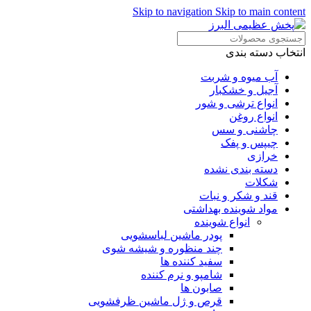
Skip to navigation
Skip to main content
انتخاب دسته بندی
آب میوه و شربت
آجیل و خشکبار
انواع ترشی و شور
انواع روغن
چاشنی و سس
چیپس و پفک
خرازی
دسته بندی نشده
شکلات
قند و شکر و نبات
مواد شوینده بهداشتی
انواع شوینده
پودر ماشین لباسشویی
چند منظوره و شیشه شوی
سفید کننده ها
شامپو و نرم کننده
صابون ها
قرص و ژل ماشین ظرفشویی