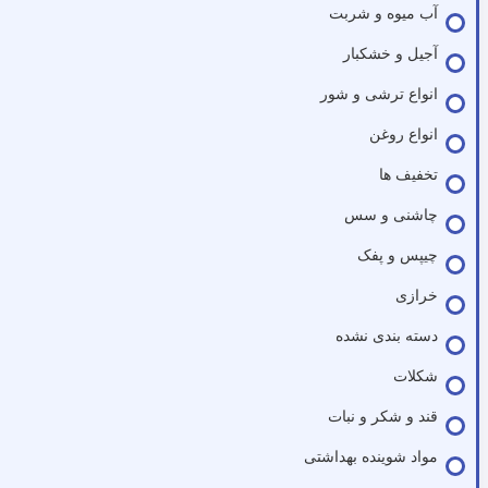
آب میوه و شربت
آجیل و خشکبار
انواع ترشی و شور
انواع روغن
تخفیف ها
چاشنی و سس
چیپس و پفک
خرازی
دسته بندی نشده
شکلات
قند و شکر و نبات
مواد شوینده بهداشتی