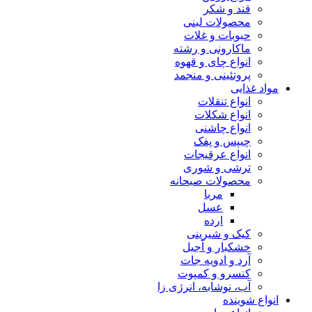
قند و شکر
محصولات لبنی
حبوبات و غلات
ماکارونی و رشته
انواع چای و قهوه
پروتئینی و منجمد
مواد غذایی
انواع تنقلات
انواع شکلات
انواع چاشنی
چیپس و پفک
انواع عرقیجات
ترشی و شوری
محصولات صبحانه
مربا
عسل
ارده
کیک و شیرینی
خشکبار و آجیل
آرد و ادویه جات
کنسرو و کمپوت
آب، نوشابه، انرژی زا
انواع شوینده