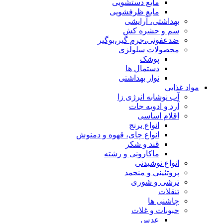
مایع دستشویی
مایع ظرفشویی
بهداشتی، آرایشی
سم و حشره کش
ضدعفونی،جرم گیر،بوگیر
محصولات سلولزی
پوشک
دستمال ها
نوار بهداشتی
مواد غذایی
آب نوشابه انرژی زا
آرد و ادویه جات
اقلام اساسی
انواع برنج
انواع چای، قهوه و دمنوش
قند و شکر
ماکارونی و رشته
انواع نوشیدنی
پروتئینی و منجمد
ترشی و شوری
تنقلات
چاشنی ها
حبوبات و غلات
عدس