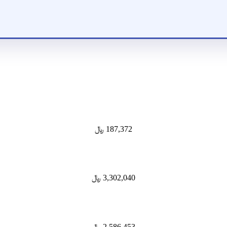
187,372
﷼
3,302,040
﷼
2,586,453
﷼