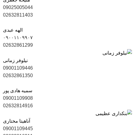
09025005044
02632811403
الهه عبدی
۰۹۰۰۱۱۰۹۹۰۷
02632861299
نیلوفر زمانی
09001109446
02632861350
سمیه هادی پور
09001109908
02632814916
آناهیتا مختاری
09001109445