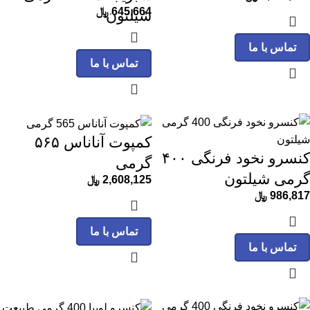
645,664
﷼
شیلتون
تماس با ما
تماس با ما
کمپوت آناناس ۵۶۵
کنسرو نخود فرنگی ۴۰۰
گرمی
گرمی شیلتون
2,608,125
﷼
986,817
﷼
تماس با ما
تماس با ما