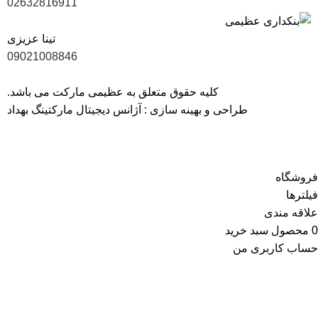
02632816911
تینا عزیزی
09021008846
کلیه حقوق متعلق به عظیمی مارکت می باشد.
طراحی و بهینه سازی :
آژانس دیجیتال مارکتینگ بهداد
40 سال سابقه، ارتباط با 1700 تولیدکننده و بیش از 6000 کالای با
کیفیت
فروشگاه
فیلترها
علاقه مندی
0
محصول
سبد خرید
حساب کاربری من