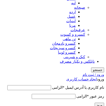
لپه
صبحانه
ارده
عسل
لبنیات
مربا
عرقیجات
کنسرو و کمپوت
تن ماهی
کنسرو بادمجان
کنسرو سبزیجات
کنسرو لوبیا
کیک و شیرینی
نایلکس و یکبار مصرف
جستجو
ورود / ثبت نام
ورود
ایجاد حساب کاربری
نام کاربری یا آدرس ایمیل
*
الزامی
رمز عبور
*
الزامی
ورود