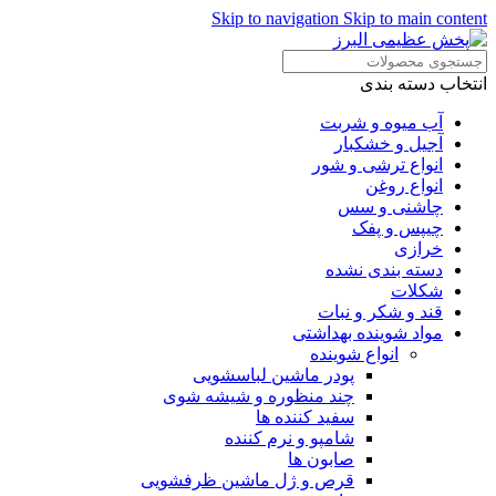
Skip to navigation
Skip to main content
انتخاب دسته بندی
آب میوه و شربت
آجیل و خشکبار
انواع ترشی و شور
انواع روغن
چاشنی و سس
چیپس و پفک
خرازی
دسته بندی نشده
شکلات
قند و شکر و نبات
مواد شوینده بهداشتی
انواع شوینده
پودر ماشین لباسشویی
چند منظوره و شیشه شوی
سفید کننده ها
شامپو و نرم کننده
صابون ها
قرص و ژل ماشین ظرفشویی