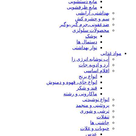
مایع دستشویی
مایع ظرفشویی
بهداشتی، آرایشی
سم و حشره کش
ضدعفونی،جرم گیر،بوگیر
محصولات سلولزی
پوشک
دستمال ها
نوار بهداشتی
مواد غذایی
آب نوشابه انرژی زا
آرد و ادویه جات
اقلام اساسی
انواع برنج
انواع چای، قهوه و دمنوش
قند و شکر
ماکارونی و رشته
انواع نوشیدنی
پروتئینی و منجمد
ترشی و شوری
تنقلات
چاشنی ها
حبوبات و غلات
عدس