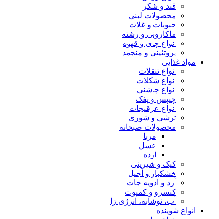
قند و شکر
محصولات لبنی
حبوبات و غلات
ماکارونی و رشته
انواع چای و قهوه
پروتئینی و منجمد
مواد غذایی
انواع تنقلات
انواع شکلات
انواع چاشنی
چیپس و پفک
انواع عرقیجات
ترشی و شوری
محصولات صبحانه
مربا
عسل
ارده
کیک و شیرینی
خشکبار و آجیل
آرد و ادویه جات
کنسرو و کمپوت
آب، نوشابه، انرژی زا
انواع شوینده