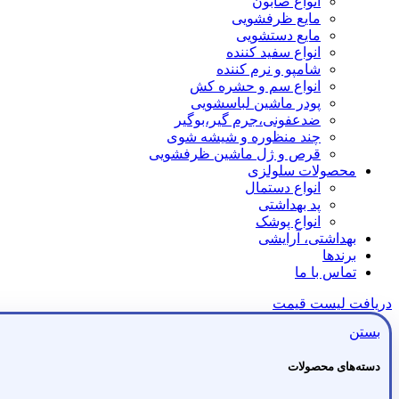
انواع صابون
مایع ظرفشویی
مایع دستشویی
انواع سفید کننده
شامپو و نرم کننده
انواع سم و حشره کش
پودر ماشین لباسشویی
ضدعفونی،جرم گیر،بوگیر
چند منظوره و شیشه شوی
قرص و ژل ماشین ظرفشویی
محصولات سلولزی
انواع دستمال
پد بهداشتی
انواع پوشک
بهداشتی، آرایشی
برندها
تماس با ما
دریافت لیست قیمت
بستن
دسته‌های محصولات