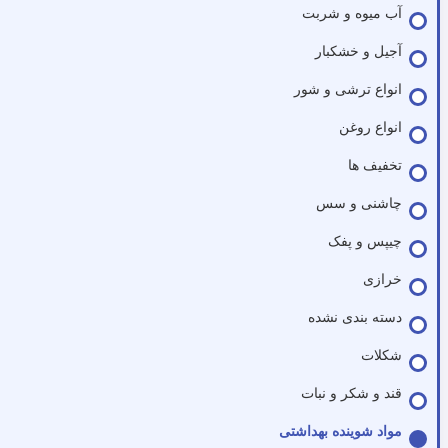
آب میوه و شربت
آجیل و خشکبار
انواع ترشی و شور
انواع روغن
تخفیف ها
چاشنی و سس
چیپس و پفک
خرازی
دسته بندی نشده
شکلات
قند و شکر و نبات
مواد شوینده بهداشتی