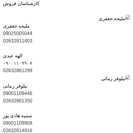
کارشناسان فروش
ملیحه جعفری
09025005044
02632811403
الهه عبدی
۰۹۰۰۱۱۰۹۹۰۷
02632861299
نیلوفر زمانی
09001109446
02632861350
سمیه هادی پور
09001109908
02632814916