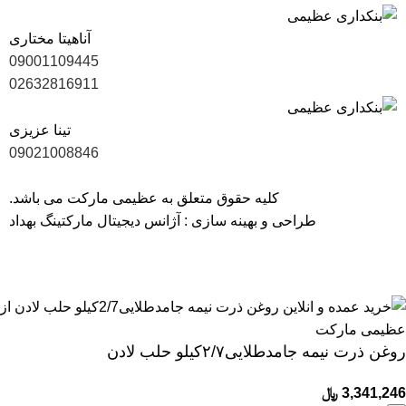
آناهیتا مختاری
09001109445
02632816911
تینا عزیزی
09021008846
کلیه حقوق متعلق به عظیمی مارکت می باشد.
طراحی و بهینه سازی :
آژانس دیجیتال مارکتینگ بهداد
40 سال سابقه، ارتباط با 1700 تولیدکننده و بیش از 6000 کالای با
کیفیت
روغن ذرت نیمه جامدطلایی۲/۷کیلو حلب لادن
3,341,246
﷼