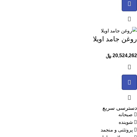
روغن جامد اویلا
20,524,262
﷼
دسترسی سریع
صبحانه
شوینده
پروتئنی و منجمد