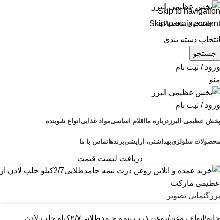
Skip to navigation
Skip to main content
انتخاب دسته بندی
جستجو
ورود / ثبت نام
منو
ورود / ثبت نام
پخش عظیمی البرز
درباره ما
اقلام اساسی
مواد غذایی
انواع شوینده
محصولات سلولزی
بهداشتی، آرایشی
برندها
تماس با ما
دریافت لیست قیمت
بزرگنمایی تصویر
خانه
انواع روغن
روغن ذرت نیمه جامدطلایی۲/۷کیلو حلب لادن