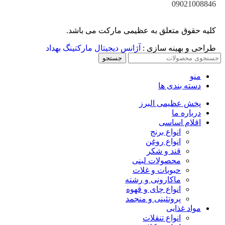
09021008846
کلیه حقوق متعلق به عظیمی مارکت می باشد.
طراحی و بهینه سازی :
آژانس دیجیتال مارکتینگ بهداد
جستجو
منو
دسته بندی ها
پخش عظیمی البرز
درباره ما
اقلام اساسی
انواع برنج
انواع روغن
قند و شکر
محصولات لبنی
حبوبات و غلات
ماکارونی و رشته
انواع چای و قهوه
پروتئینی و منجمد
مواد غذایی
انواع تنقلات