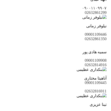
۰۹۰۰۱۱۰۹۹۰۷
02632861299
نیلوفر زمانی
09001109446
02632861350
سمیه هادی پور
09001109908
02632814916
آناهیتا مختاری
09001109445
02632816911
تینا عزیزی