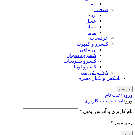
لپه
صبحانه
ارده
عسل
لبنیات
مربا
عرقیجات
کنسرو و کمپوت
تن ماهی
کنسرو بادمجان
کنسرو سبزیجات
کنسرو لوبیا
کیک و شیرینی
نایلکس و یکبار مصرف
جستجو
ورود / ثبت نام
ورود
ایجاد حساب کاربری
نام کاربری یا آدرس ایمیل
*
رمز عبور
*
ورود