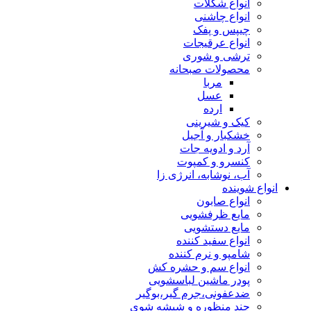
انواع شکلات
انواع چاشنی
چیپس و پفک
انواع عرقیجات
ترشی و شوری
محصولات صبحانه
مربا
عسل
ارده
کیک و شیرینی
خشکبار و آجیل
آرد و ادویه جات
کنسرو و کمپوت
آب، نوشابه، انرژی زا
انواع شوینده
انواع صابون
مایع ظرفشویی
مایع دستشویی
انواع سفید کننده
شامپو و نرم کننده
انواع سم و حشره کش
پودر ماشین لباسشویی
ضدعفونی،جرم گیر،بوگیر
چند منظوره و شیشه شوی