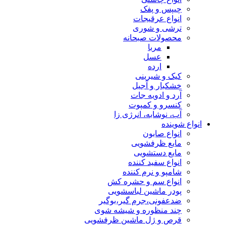
چیپس و پفک
انواع عرقیجات
ترشی و شوری
محصولات صبحانه
مربا
عسل
ارده
کیک و شیرینی
خشکبار و آجیل
آرد و ادویه جات
کنسرو و کمپوت
آب، نوشابه، انرژی زا
انواع شوینده
انواع صابون
مایع ظرفشویی
مایع دستشویی
انواع سفید کننده
شامپو و نرم کننده
انواع سم و حشره کش
پودر ماشین لباسشویی
ضدعفونی،جرم گیر،بوگیر
چند منظوره و شیشه شوی
قرص و ژل ماشین ظرفشویی