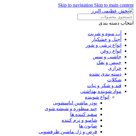
Skip to navigation
Skip to main content
انتخاب دسته بندی
آب میوه و شربت
آجیل و خشکبار
انواع ترشی و شور
انواع روغن
چاشنی و سس
چیپس و پفک
خرازی
دسته بندی نشده
شکلات
قند و شکر و نبات
مواد شوینده بهداشتی
انواع شوینده
پودر ماشین لباسشویی
چند منظوره و شیشه شوی
سفید کننده ها
شامپو و نرم کننده
صابون ها
قرص و ژل ماشین ظرفشویی