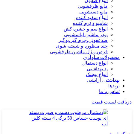
انواع صابون
مایع ظرفشویی
مایع دستشویی
انواع سفید کننده
شامپو و نرم کننده
انواع سم و حشره کش
پودر ماشین لباسشویی
ضدعفونی،جرم گیر،بوگیر
چند منظوره و شیشه شوی
قرص و ژل ماشین ظرفشویی
محصولات سلولزی
انواع دستمال
پد بهداشتی
انواع پوشک
بهداشتی، آرایشی
برندها
تماس با ما
دریافت لیست قیمت