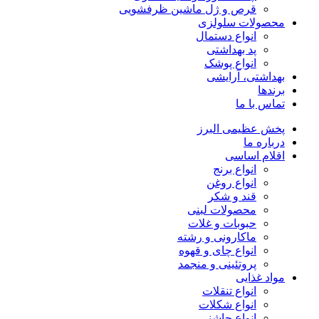
قرص و ژل ماشین ظرفشویی
محصولات سلولزی
انواع دستمال
پد بهداشتی
انواع پوشک
بهداشتی، آرایشی
برندها
تماس با ما
پخش عظیمی البرز
درباره ما
اقلام اساسی
انواع برنج
انواع روغن
قند و شکر
محصولات لبنی
حبوبات و غلات
ماکارونی و رشته
انواع چای و قهوه
پروتئینی و منجمد
مواد غذایی
انواع تنقلات
انواع شکلات
انواع چاشنی