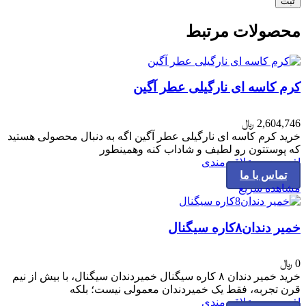
محصولات مرتبط
کرم کاسه ای نارگیلی عطر آگین
2,604,746
﷼
خرید کرم کاسه ای نارگیلی عطر آگین اگه به دنبال محصولی هستید
که پوستتون رو لطیف و شاداب کنه وهمینطور
افزودن به علاقه مندی
تماس با ما
مشاهده سریع
خمیر دندان۸کاره سیگنال
0
﷼
خرید خمیر دندان ۸ کاره سیگنال خمیردندان سیگنال، با بیش از نیم
قرن تجربه، فقط یک خمیردندان معمولی نیست؛ بلکه
افزودن به علاقه مندی