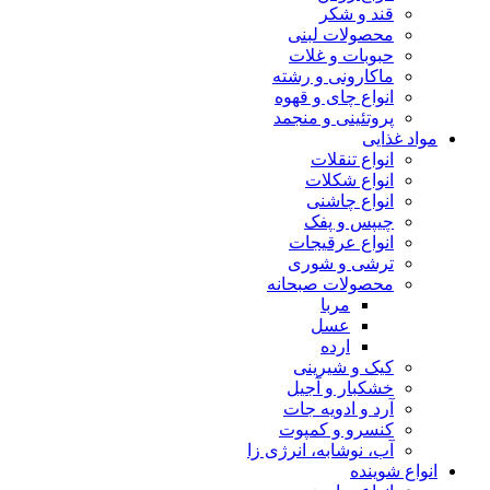
قند و شکر
محصولات لبنی
حبوبات و غلات
ماکارونی و رشته
انواع چای و قهوه
پروتئینی و منجمد
مواد غذایی
انواع تنقلات
انواع شکلات
انواع چاشنی
چیپس و پفک
انواع عرقیجات
ترشی و شوری
محصولات صبحانه
مربا
عسل
ارده
کیک و شیرینی
خشکبار و آجیل
آرد و ادویه جات
کنسرو و کمپوت
آب، نوشابه، انرژی زا
انواع شوینده