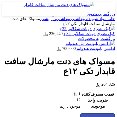
بزرگنمایی تصویر
خانه
مواد شوینده بهداشتی
بهداشتی، آرایشی
مسواک های دنت
مارشال سافت قابدار تکی ۱۲ع
كيک نظری دونات شكلاتی 32ع
236,249
﷼
بازگشت به محصولات
آدامس بایودنت هندوانه
700,000
﷼
مسواک های دنت مارشال سافت
قابدار تکی ۱۲ع
264,326
﷼
1
﷼
قیمت مصرف‌کننده
12
ضریب واحد
موجودی
موجود داریم