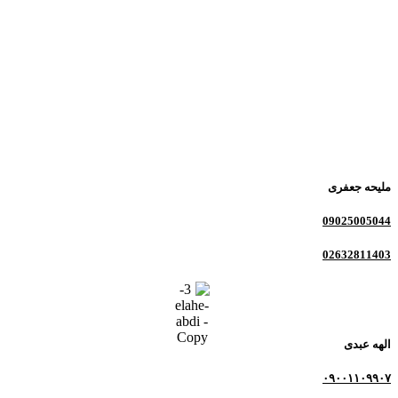
ملیحه جعفری
09025005044
02632811403
الهه عبدی
۰۹۰۰۱۱۰۹۹۰۷