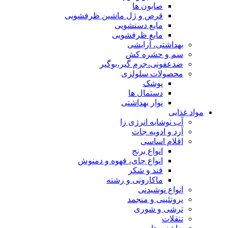
صابون ها
قرص و ژل ماشین ظرفشویی
مایع دستشویی
مایع ظرفشویی
بهداشتی، آرایشی
سم و حشره کش
ضدعفونی،جرم گیر،بوگیر
محصولات سلولزی
پوشک
دستمال ها
نوار بهداشتی
مواد غذایی
آب نوشابه انرژی زا
آرد و ادویه جات
اقلام اساسی
انواع برنج
انواع چای، قهوه و دمنوش
قند و شکر
ماکارونی و رشته
انواع نوشیدنی
پروتئینی و منجمد
ترشی و شوری
تنقلات