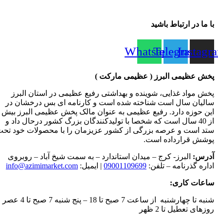
با ما در ارتباط باشید
Whatsapp
Telegram
Instagr
پخش عظیمی البرز ( عظیمی مارکت )
پخش مواد غذایی، شوینده و بهداشتی رفیع عظیمی در استان البرز
سالیان سال است شناخته شده است و کارنامه ای بس درخشان در
این حوزه دارد. رفیع عظیمی به عنوان مالک پخش عظیمی البرز بیش
از 40 سال است که شخصا با تولیدکنندگان بزرگ کشور درحال داد و
ستد است و عرصه بزرگی از کشور عزیزمان را با محصولات خود تح
پوشش قرارداده است.
آدرس:
البرز- کرج – میدان استاندارد – به سمت شیخ آباد – روبروی
اداره گذرنامه – تلفن:
09001109699
| ایمیل:
info@azimimarket.com
ساعات کاری:
شنبه تا چهارشنبه از ساعت 7 صبح تا 18 – پنج شنبه 7 صبح ت
روزهای تعطیل تا 2 ظهر