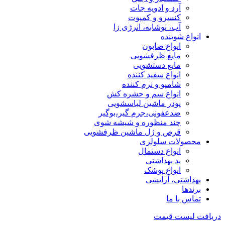
آرد و ادویه جات
کنسرو و کمپوت
آب، نوشابه، انرژی زا
انواع شوینده
انواع صابون
مایع ظرفشویی
مایع دستشویی
انواع سفید کننده
شامپو و نرم کننده
انواع سم و حشره کش
پودر ماشین لباسشویی
ضدعفونی،جرم گیر،بوگیر
چند منظوره و شیشه شوی
قرص و ژل ماشین ظرفشویی
محصولات سلولزی
انواع دستمال
پد بهداشتی
انواع پوشک
بهداشتی، آرایشی
برندها
تماس با ما
دریافت لیست قیمت