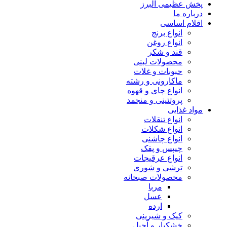
پخش عظیمی البرز
درباره ما
اقلام اساسی
انواع برنج
انواع روغن
قند و شکر
محصولات لبنی
حبوبات و غلات
ماکارونی و رشته
انواع چای و قهوه
پروتئینی و منجمد
مواد غذایی
انواع تنقلات
انواع شکلات
انواع چاشنی
چیپس و پفک
انواع عرقیجات
ترشی و شوری
محصولات صبحانه
مربا
عسل
ارده
کیک و شیرینی
خشکبار و آجیل