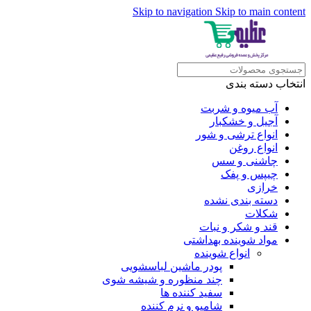
Skip to navigation
Skip to main content
انتخاب دسته بندی
آب میوه و شربت
آجیل و خشکبار
انواع ترشی و شور
انواع روغن
چاشنی و سس
چیپس و پفک
خرازی
دسته بندی نشده
شکلات
قند و شکر و نبات
مواد شوینده بهداشتی
انواع شوینده
پودر ماشین لباسشویی
چند منظوره و شیشه شوی
سفید کننده ها
شامپو و نرم کننده