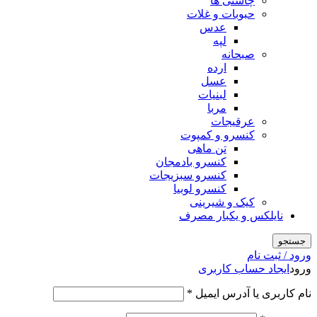
چاشنی ها
حبوبات و غلات
عدس
لپه
صبحانه
ارده
عسل
لبنیات
مربا
عرقیجات
کنسرو و کمپوت
تن ماهی
کنسرو بادمجان
کنسرو سبزیجات
کنسرو لوبیا
کیک و شیرینی
نایلکس و یکبار مصرف
جستجو
ورود / ثبت نام
ورود
ایجاد حساب کاربری
الزامی
نام کاربری یا آدرس ایمیل
*