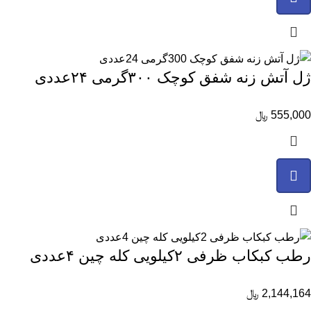
ژل آتش زنه شفق کوچک ۳۰۰گرمی ۲۴عددی
555,000
﷼
رطب کبکاب ظرفی ۲کیلویی کله چین ۴عددی
2,144,164
﷼