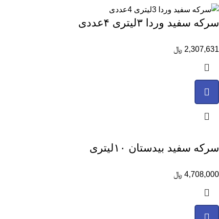
سرکه سفید وردا ۳لیتری ۴عددی
2,307,631
﷼
سرکه سفید بیدستان ۱۰لیتری
4,708,000
﷼