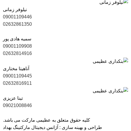
نیلوفر زمانی
09001109446
02632861350
سمیه هادی پور
09001109908
02632814916
آناهیتا مختاری
09001109445
02632816911
تینا عزیزی
09021008846
کلیه حقوق متعلق به عظیمی مارکت می باشد.
طراحی و بهینه سازی :
آژانس دیجیتال مارکتینگ بهداد