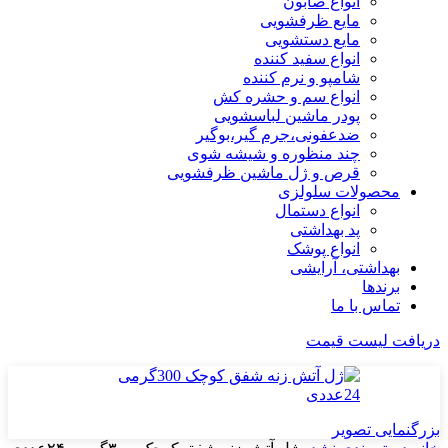
انواع صابون
مایع ظرفشویی
مایع دستشویی
انواع سفید کننده
شامپو و نرم کننده
انواع سم و حشره کش
پودر ماشین لباسشویی
ضدعفونی،جرم گیر،بوگیر
چند منظوره و شیشه شوی
قرص و ژل ماشین ظرفشویی
محصولات سلولزی
انواع دستمال
پد بهداشتی
انواع پوشک
بهداشتی، آرایشی
برندها
تماس با ما
دریافت لیست قیمت
بزرگنمایی تصویر