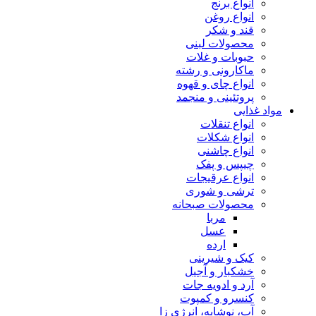
انواع برنج
انواع روغن
قند و شکر
محصولات لبنی
حبوبات و غلات
ماکارونی و رشته
انواع چای و قهوه
پروتئینی و منجمد
مواد غذایی
انواع تنقلات
انواع شکلات
انواع چاشنی
چیپس و پفک
انواع عرقیجات
ترشی و شوری
محصولات صبحانه
مربا
عسل
ارده
کیک و شیرینی
خشکبار و آجیل
آرد و ادویه جات
کنسرو و کمپوت
آب، نوشابه، انرژی زا