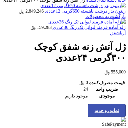
خانه
دسته بندی نشده
ژل آتش زنه شفق کوچک ۳۰۰گرمی ۲۴عددی
زیتون بدر درشت باهسته 650گرمی 12عددی
2,849,246
﷼
بازگشت به محصولات
ژله آماده فرمند لیوانی تک رنگ 36عددی
159,283
﷼
آریاشفق
ژل آتش زنه شفق کوچک
۳۰۰گرمی ۲۴عددی
555,000
﷼
0
﷼
قیمت مصرف‌کننده
24
ضریب واحد
موجودی
موجود داریم
تماس و خرید