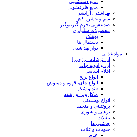
مایع دستشویی
مایع ظرفشویی
بهداشتی، آرایشی
سم و حشره کش
ضدعفونی،جرم گیر،بوگیر
محصولات سلولزی
پوشک
دستمال ها
نوار بهداشتی
مواد غذایی
آب نوشابه انرژی زا
آرد و ادویه جات
اقلام اساسی
انواع برنج
انواع چای، قهوه و دمنوش
قند و شکر
ماکارونی و رشته
انواع نوشیدنی
پروتئینی و منجمد
ترشی و شوری
تنقلات
چاشنی ها
حبوبات و غلات
عدس