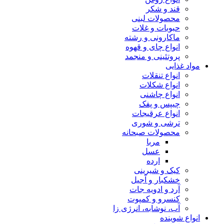
قند و شکر
محصولات لبنی
حبوبات و غلات
ماکارونی و رشته
انواع چای و قهوه
پروتئینی و منجمد
مواد غذایی
انواع تنقلات
انواع شکلات
انواع چاشنی
چیپس و پفک
انواع عرقیجات
ترشی و شوری
محصولات صبحانه
مربا
عسل
ارده
کیک و شیرینی
خشکبار و آجیل
آرد و ادویه جات
کنسرو و کمپوت
آب، نوشابه، انرژی زا
انواع شوینده