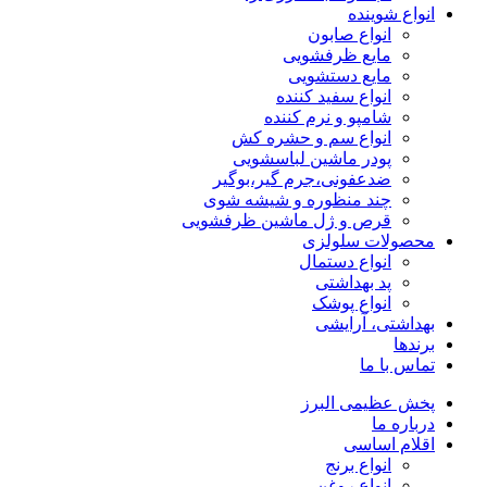
انواع شوینده
انواع صابون
مایع ظرفشویی
مایع دستشویی
انواع سفید کننده
شامپو و نرم کننده
انواع سم و حشره کش
پودر ماشین لباسشویی
ضدعفونی،جرم گیر،بوگیر
چند منظوره و شیشه شوی
قرص و ژل ماشین ظرفشویی
محصولات سلولزی
انواع دستمال
پد بهداشتی
انواع پوشک
بهداشتی، آرایشی
برندها
تماس با ما
پخش عظیمی البرز
درباره ما
اقلام اساسی
انواع برنج
انواع روغن