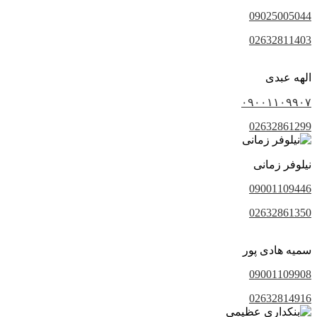
09025005044
02632811403
الهه عبدی
۰۹۰۰۱۱۰۹۹۰۷
02632861299
نیلوفر زمانی
09001109446
02632861350
سمیه هادی پور
09001109908
02632814916