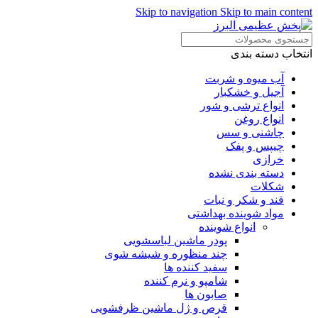
Skip to navigation
Skip to main content
انتخاب دسته بندی
آب میوه و شربت
آجیل و خشکبار
انواع ترشی و شور
انواع روغن
چاشنی و سس
چیپس و پفک
خرازی
دسته بندی نشده
شکلات
قند و شکر و نبات
مواد شوینده بهداشتی
انواع شوینده
پودر ماشین لباسشویی
چند منظوره و شیشه شوی
سفید کننده ها
شامپو و نرم کننده
صابون ها
قرص و ژل ماشین ظرفشویی