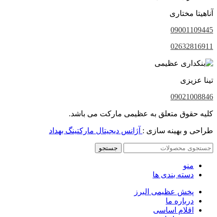
آناهیتا مختاری
09001109445
02632816911
تینا عزیزی
09021008846
کلیه حقوق متعلق به عظیمی مارکت می باشد.
طراحی و بهینه سازی :
آژانس دیجیتال مارکتینگ بهداد
جستجو
منو
دسته بندی ها
پخش عظیمی البرز
درباره ما
اقلام اساسی