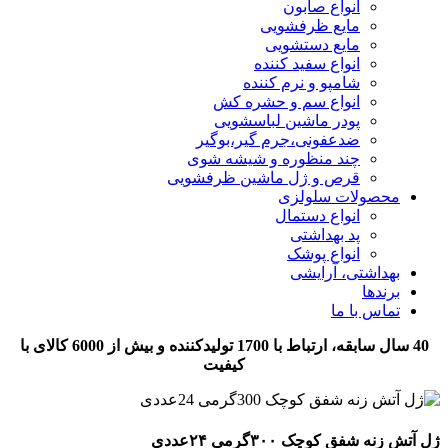
انواع صابون
مایع ظرفشویی
مایع دستشویی
انواع سفید کننده
شامپو و نرم کننده
انواع سم و حشره کش
پودر ماشین لباسشویی
ضدعفونی،جرم گیر،بوگیر
چند منظوره و شیشه شوی
قرص و ژل ماشین ظرفشویی
محصولات سلولزی
انواع دستمال
پد بهداشتی
انواع پوشک
بهداشتی، آرایشی
برندها
تماس با ما
40 سال سابقه، ارتباط با 1700 تولیدکننده و بیش از 6000 کالای با
کیفیت
ژل آتش زنه شفق کوچک ۳۰۰گرمی ۲۴عددی