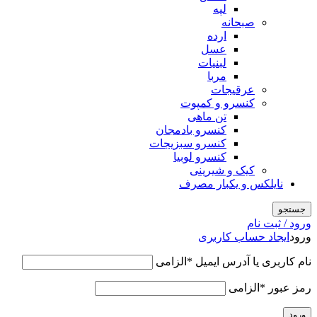
لپه
صبحانه
ارده
عسل
لبنیات
مربا
عرقیجات
کنسرو و کمپوت
تن ماهی
کنسرو بادمجان
کنسرو سبزیجات
کنسرو لوبیا
کیک و شیرینی
نایلکس و یکبار مصرف
جستجو
ورود / ثبت نام
ورود
ایجاد حساب کاربری
نام کاربری یا آدرس ایمیل
*
الزامی
رمز عبور
*
الزامی
ورود