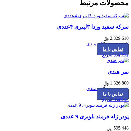
محصولات مرتبط
سرکه سفید وردا ۳لیتری ۴عددی
2,329,610
﷼
افزودن به علاقه مندی
تماس با ما
مشاهده سریع
تمر هندی
1,326,800
﷼
افزودن به علاقه مندی
تماس با ما
مشاهده سریع
پودر ژله فرمند بلوبری ۹ عددی
595,448
﷼