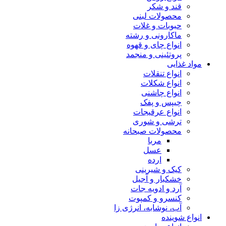
قند و شکر
محصولات لبنی
حبوبات و غلات
ماکارونی و رشته
انواع چای و قهوه
پروتئینی و منجمد
مواد غذایی
انواع تنقلات
انواع شکلات
انواع چاشنی
چیپس و پفک
انواع عرقیجات
ترشی و شوری
محصولات صبحانه
مربا
عسل
ارده
کیک و شیرینی
خشکبار و آجیل
آرد و ادویه جات
کنسرو و کمپوت
آب، نوشابه، انرژی زا
انواع شوینده