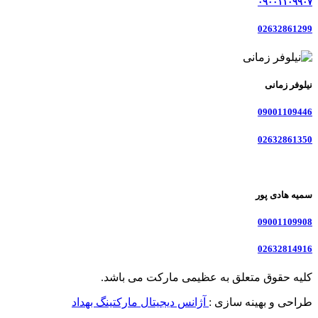
۰۹۰۰۱۱۰۹۹۰۷
02632861299
نیلوفر زمانی
09001109446
02632861350
سمیه هادی پور
09001109908
02632814916
کلیه حقوق متعلق به عظیمی مارکت می باشد.
طراحی و بهینه سازی :
آژانس دیجیتال مارکتینگ بهداد