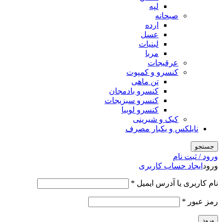
لپه
صبحانه
ارده
عسل
لبنیات
مربا
عرقیجات
کنسرو و کمپوت
تن ماهی
کنسرو بادمجان
کنسرو سبزیجات
کنسرو لوبیا
کیک و شیرینی
نایلکس و یکبار مصرف
جستجو
ورود / ثبت نام
ورود
ایجاد حساب کاربری
الزامی
نام کاربری یا آدرس ایمیل
*
الزامی
رمز عبور
*
ورود