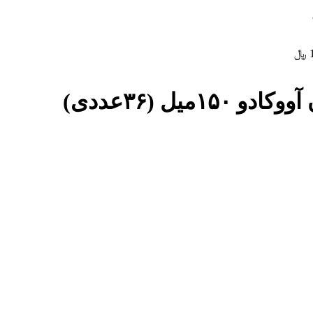
﷼
ل (۳۶عددی)