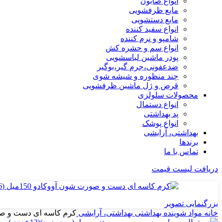
انواع صابون
مایع ظرفشویی
مایع دستشویی
انواع سفید کننده
شامپو و نرم کننده
انواع سم و حشره کش
پودر ماشین لباسشویی
ضدعفونی،جرم گیر،بوگیر
چند منظوره و شیشه شوی
قرص و ژل ماشین ظرفشویی
محصولات سلولزی
انواع دستمال
پد بهداشتی
انواع پوشک
بهداشتی، آرایشی
برندها
تماس با ما
دریافت لیست قیمت
بزرگنمایی تصویر
خانه
مواد شوینده بهداشتی
بهداشتی، آرایشی
کرم کاسه ای دست و صورت شون آ