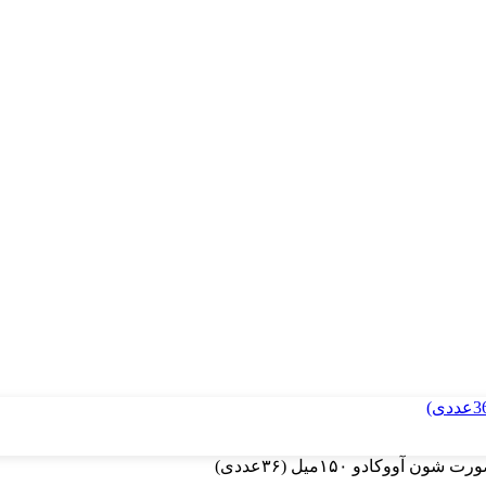
ووکادو ۱۵۰میل (۳۶عددی)