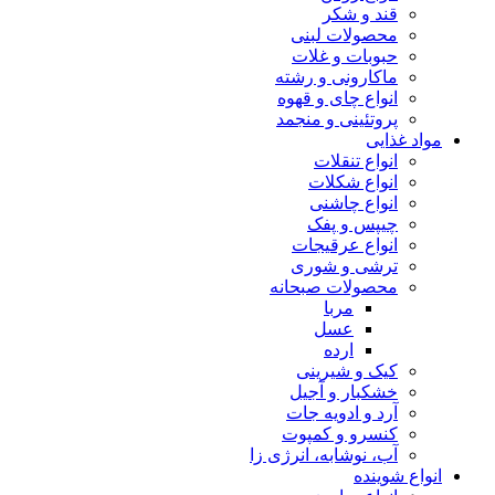
قند و شکر
محصولات لبنی
حبوبات و غلات
ماکارونی و رشته
انواع چای و قهوه
پروتئینی و منجمد
مواد غذایی
انواع تنقلات
انواع شکلات
انواع چاشنی
چیپس و پفک
انواع عرقیجات
ترشی و شوری
محصولات صبحانه
مربا
عسل
ارده
کیک و شیرینی
خشکبار و آجیل
آرد و ادویه جات
کنسرو و کمپوت
آب، نوشابه، انرژی زا
انواع شوینده