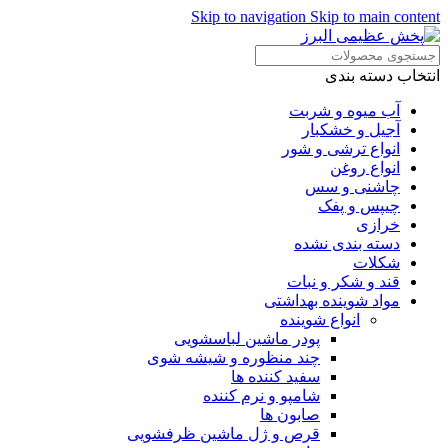
Skip to navigation
Skip to main content
انتخاب دسته بندی
آب میوه و شربت
آجیل و خشکبار
انواع ترشی و شور
انواع روغن
چاشنی و سس
چیپس و پفک
خرازی
دسته بندی نشده
شکلات
قند و شکر و نبات
مواد شوینده بهداشتی
انواع شوینده
پودر ماشین لباسشویی
چند منظوره و شیشه شوی
سفید کننده ها
شامپو و نرم کننده
صابون ها
قرص و ژل ماشین ظرفشویی