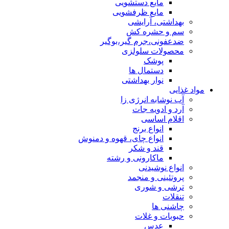
مایع دستشویی
مایع ظرفشویی
بهداشتی، آرایشی
سم و حشره کش
ضدعفونی،جرم گیر،بوگیر
محصولات سلولزی
پوشک
دستمال ها
نوار بهداشتی
مواد غذایی
آب نوشابه انرژی زا
آرد و ادویه جات
اقلام اساسی
انواع برنج
انواع چای، قهوه و دمنوش
قند و شکر
ماکارونی و رشته
انواع نوشیدنی
پروتئینی و منجمد
ترشی و شوری
تنقلات
چاشنی ها
حبوبات و غلات
عدس