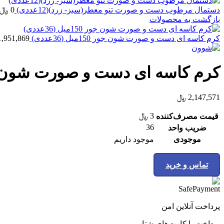
دستمال مرطوب دست و صورت تنو معطر(سبز- زرد)(12عددی)
0
﷼
بازگشت به محصولات
كرم كاسه ای دست و صورت شون جور 150ميل (36عددی)
1,951,869
کرم کاسه ای دست و صورت شون آووکادو ۱۵۰می
2,147,571
﷼
3
﷼
قیمت مصرف‌کننده
36
ضریب واحد
موجودی
موجود داریم
تماس و خرید
پرداخت آنلاین امن
پرداخت با کارت‌های شتاب