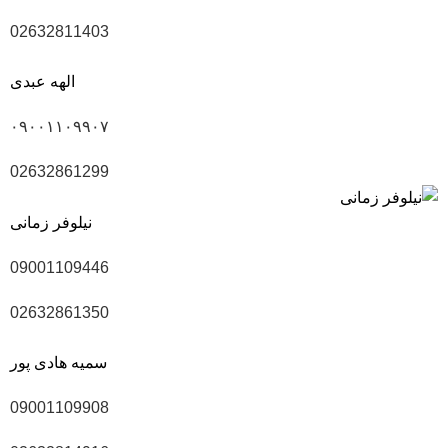
02632811403
الهه عبدی
۰۹۰۰۱۱۰۹۹۰۷
02632861299
نیلوفر زمانی
09001109446
02632861350
سمیه هادی پور
09001109908