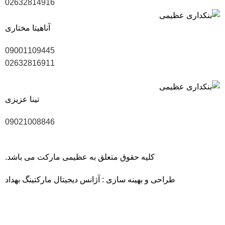
02632814916
آناهیتا مختاری
09001109445
02632816911
تینا عزیزی
09021008846
کلیه حقوق متعلق به عظیمی مارکت می باشد.
طراحی و بهینه سازی :
آژانس دیجیتال مارکتینگ بهداد
40 سال سابقه، ارتباط با 1700 تولیدکننده و بیش از 6000 کالای با
کیفیت