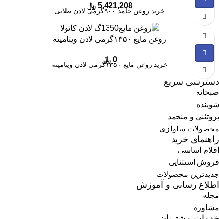
5,421,208
﷼
خرید روغن جامد ۹۰۰گرمی لادن طلایی
روغن مایع ۱۳۵۰گرمی لادن ویتامینه
0
﷼
خرید روغن مایع ۱۳۵۰گرمی لادن ویتامینه
دسترسی سریع
صبحانه
شوینده
پروتئنی و منجمد
محصولات سلولزی
راهنمای خرید
اقلام اساسی
فروش استثنایی
جدیدترین محصولات
اطلاع رسانی و آموزش
مجله
مشاوره
خدمات مشتریان