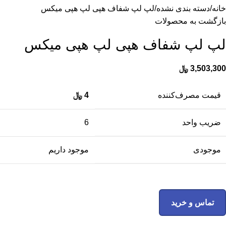
خانه
دسته بندی نشده
لپ لپ شفاف هپی لپ هپی میکس
بازگشت به محصولات
لپ لپ شفاف هپی لپ هپی میکس
3,503,300
﷼
قیمت مصرف‌کننده
4
﷼
ضریب واحد
6
موجودی
موجود داریم
تماس و خرید