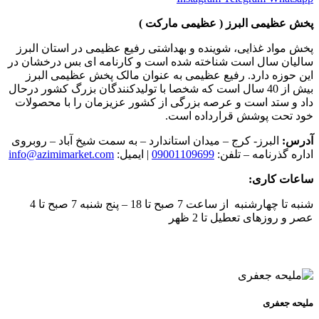
پخش عظیمی البرز ( عظیمی مارکت )
پخش مواد غذایی، شوینده و بهداشتی رفیع عظیمی در استان البرز
سالیان سال است شناخته شده است و کارنامه ای بس درخشان در
این حوزه دارد. رفیع عظیمی به عنوان مالک پخش عظیمی البرز
بیش از 40 سال است که شخصا با تولیدکنندگان بزرگ کشور درحال
داد و ستد است و عرصه بزرگی از کشور عزیزمان را با محصولات
خود تحت پوشش قرارداده است.
آدرس:
البرز- کرج – میدان استاندارد – به سمت شیخ آباد – روبروی
اداره گذرنامه – تلفن:
09001109699
| ایمیل:
info@azimimarket.com
ساعات کاری:
شنبه تا چهارشنبه از ساعت 7 صبح تا 18 – پنج شنبه 7 صبح تا 4
عصر و روزهای تعطیل تا 2 ظهر
ملیحه جعفری