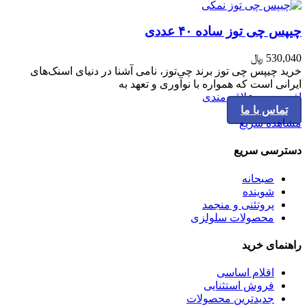
the
product
چیپس چی توز ساده ۴۰ عددی
page
530,040
﷼
خرید چیپس چی توز برند چی‌توز، نامی آشنا در دنیای اسنک‌های
ایرانی است که همواره با نوآوری و تعهد به
افزودن به علاقه مندی
تماس با ما
مشاهده سریع
دسترسی سریع
صبحانه
شوینده
پروتئنی و منجمد
محصولات سلولزی
راهنمای خرید
اقلام اساسی
فروش استثنایی
جدیدترین محصولات