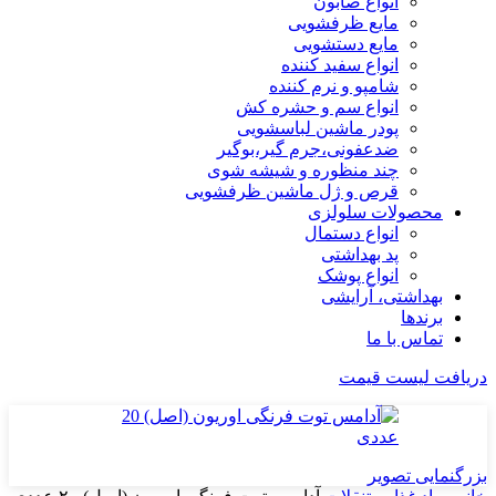
انواع صابون
مایع ظرفشویی
مایع دستشویی
انواع سفید کننده
شامپو و نرم کننده
انواع سم و حشره کش
پودر ماشین لباسشویی
ضدعفونی،جرم گیر،بوگیر
چند منظوره و شیشه شوی
قرص و ژل ماشین ظرفشویی
محصولات سلولزی
انواع دستمال
پد بهداشتی
انواع پوشک
بهداشتی، آرایشی
برندها
تماس با ما
دریافت لیست قیمت
بزرگنمایی تصویر