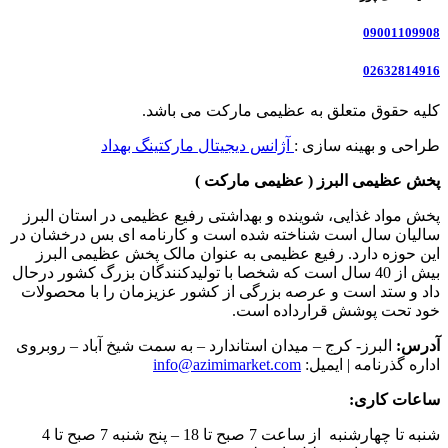
09001109908
02632814916
کلیه حقوق متعلق به عظیمی مارکت می باشد.
طراحی و بهینه سازی :
آژانس دیجیتال مارکتینگ بهداد
پخش عظیمی البرز ( عظیمی مارکت )
پخش مواد غذایی، شوینده و بهداشتی رفیع عظیمی در استان البرز
سالیان سال است شناخته شده است و کارنامه ای بس درخشان در
این حوزه دارد. رفیع عظیمی به عنوان مالک پخش عظیمی البرز
بیش از 40 سال است که شخصا با تولیدکنندگان بزرگ کشور درحال
داد و ستد است و عرصه بزرگی از کشور عزیزمان را با محصولات
خود تحت پوشش قرارداده است.
آدرس:
البرز- کرج – میدان استاندارد – به سمت شیخ آباد – روبروی
اداره گذرنامه | ایمیل:
info@azimimarket.com
ساعات کاری:
شنبه تا چهارشنبه از ساعت 7 صبح تا 18 – پنج شنبه 7 صبح تا 4