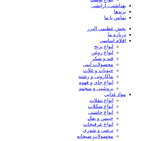
بهداشتی، آرایشی
برندها
تماس با ما
پخش عظیمی البرز
درباره ما
اقلام اساسی
انواع برنج
انواع روغن
قند و شکر
محصولات لبنی
حبوبات و غلات
ماکارونی و رشته
انواع چای و قهوه
پروتئینی و منجمد
مواد غذایی
انواع تنقلات
انواع شکلات
انواع چاشنی
چیپس و پفک
انواع عرقیجات
ترشی و شوری
محصولات صبحانه