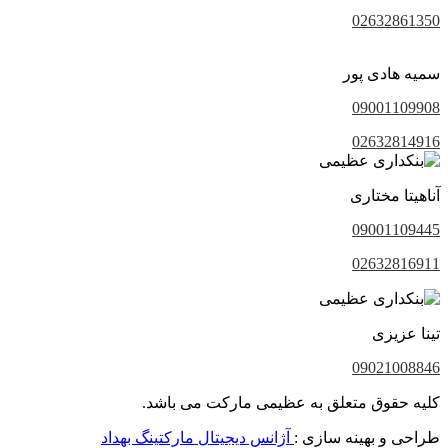
02632861350
سمیه هادی پور
09001109908
02632814916
آناهیتا مختاری
09001109445
02632816911
تینا عزیزی
09021008846
کلیه حقوق متعلق به عظیمی مارکت می باشد.
طراحی و بهینه سازی :
آژانس دیجیتال مارکتینگ بهداد