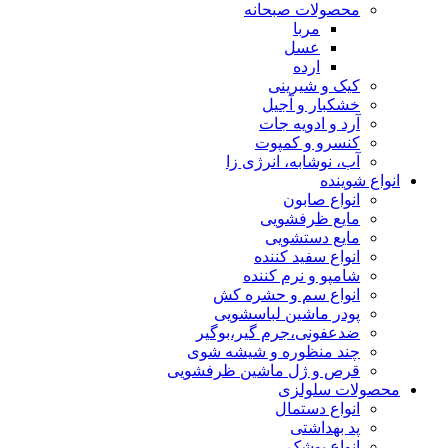
محصولات صبحانه
مربا
عسل
ارده
کیک و شیرینی
خشکبار و آجیل
آرد و ادویه جات
کنسرو و کمپوت
آب، نوشابه، انرژی زا
انواع شوینده
انواع صابون
مایع ظرفشویی
مایع دستشویی
انواع سفید کننده
شامپو و نرم کننده
انواع سم و حشره کش
پودر ماشین لباسشویی
ضدعفونی،جرم گیر،بوگیر
چند منظوره و شیشه شوی
قرص و ژل ماشین ظرفشویی
محصولات سلولزی
انواع دستمال
پد بهداشتی
انواع پوشک