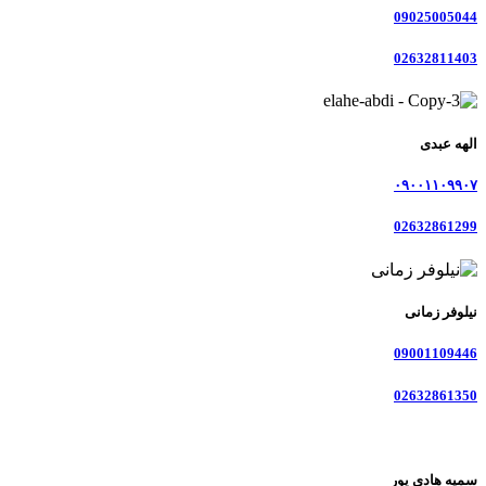
09025005044
02632811403
الهه عبدی
۰۹۰۰۱۱۰۹۹۰۷
02632861299
نیلوفر زمانی
09001109446
02632861350
سمیه هادی پور