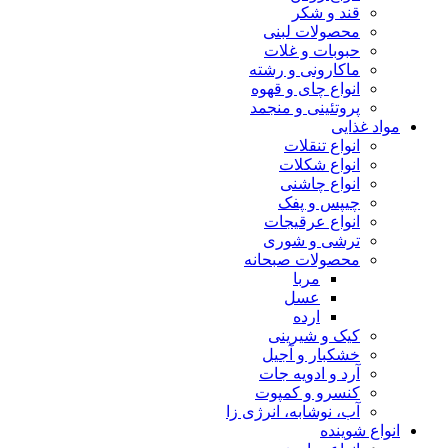
قند و شکر
محصولات لبنی
حبوبات و غلات
ماکارونی و رشته
انواع چای و قهوه
پروتئینی و منجمد
مواد غذایی
انواع تنقلات
انواع شکلات
انواع چاشنی
چیپس و پفک
انواع عرقیجات
ترشی و شوری
محصولات صبحانه
مربا
عسل
ارده
کیک و شیرینی
خشکبار و آجیل
آرد و ادویه جات
کنسرو و کمپوت
آب، نوشابه، انرژی زا
انواع شوینده