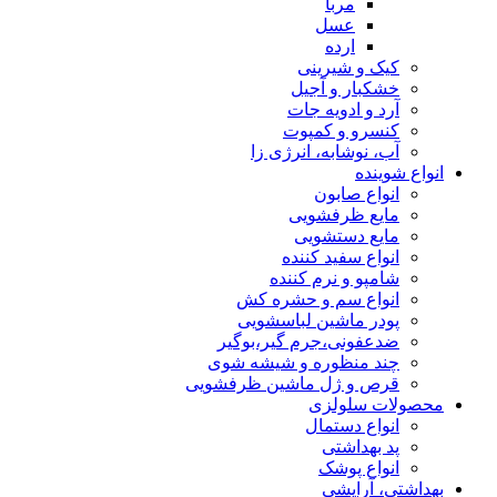
مربا
عسل
ارده
کیک و شیرینی
خشکبار و آجیل
آرد و ادویه جات
کنسرو و کمپوت
آب، نوشابه، انرژی زا
انواع شوینده
انواع صابون
مایع ظرفشویی
مایع دستشویی
انواع سفید کننده
شامپو و نرم کننده
انواع سم و حشره کش
پودر ماشین لباسشویی
ضدعفونی،جرم گیر،بوگیر
چند منظوره و شیشه شوی
قرص و ژل ماشین ظرفشویی
محصولات سلولزی
انواع دستمال
پد بهداشتی
انواع پوشک
بهداشتی، آرایشی