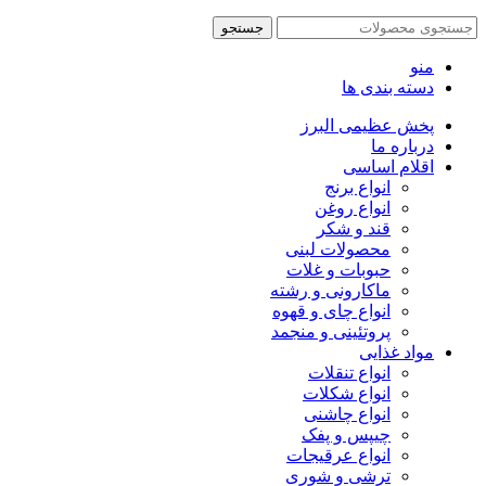
جستجو
منو
دسته بندی ها
پخش عظیمی البرز
درباره ما
اقلام اساسی
انواع برنج
انواع روغن
قند و شکر
محصولات لبنی
حبوبات و غلات
ماکارونی و رشته
انواع چای و قهوه
پروتئینی و منجمد
مواد غذایی
انواع تنقلات
انواع شکلات
انواع چاشنی
چیپس و پفک
انواع عرقیجات
ترشی و شوری