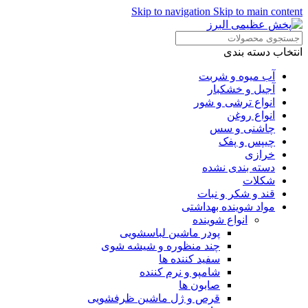
Skip to navigation
Skip to main content
انتخاب دسته بندی
آب میوه و شربت
آجیل و خشکبار
انواع ترشی و شور
انواع روغن
چاشنی و سس
چیپس و پفک
خرازی
دسته بندی نشده
شکلات
قند و شکر و نبات
مواد شوینده بهداشتی
انواع شوینده
پودر ماشین لباسشویی
چند منظوره و شیشه شوی
سفید کننده ها
شامپو و نرم کننده
صابون ها
قرص و ژل ماشین ظرفشویی