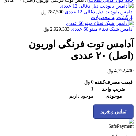
خانه
مواد غذایی
تنقلات
آدامس توت فرنگی اوریون (اصل) ۲۰ عددی
آدامس بایودنت دبل ذغالی 12 عددی
787,500
﷼
بازگشت به محصولات
آدامس شیک نعناء مینو 60 عددی
2,929,333
﷼
آدامس توت فرنگی اوریون
(اصل) ۲۰ عددی
4,752,400
﷼
0
﷼
قیمت مصرف‌کننده
1
ضریب واحد
موجودی
موجود داریم
تماس و خرید