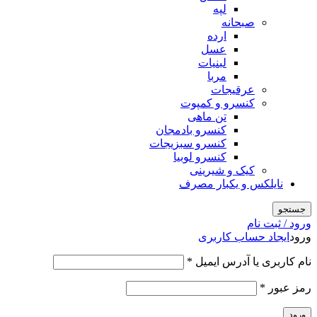
لپه
صبحانه
ارده
عسل
لبنیات
مربا
عرقیجات
کنسرو و کمپوت
تن ماهی
کنسرو بادمجان
کنسرو سبزیجات
کنسرو لوبیا
کیک و شیرینی
نایلکس و یکبار مصرف
جستجو
ورود / ثبت نام
ورود
ایجاد حساب کاربری
الزامی
نام کاربری یا آدرس ایمیل
*
الزامی
رمز عبور
*
ورود