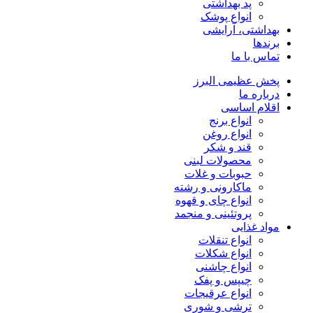
پد بهداشتی
انواع پوشک
بهداشتی، آرایشی
برندها
تماس با ما
پخش عظیمی البرز
درباره ما
اقلام اساسی
انواع برنج
انواع روغن
قند و شکر
محصولات لبنی
حبوبات و غلات
ماکارونی و رشته
انواع چای و قهوه
پروتئینی و منجمد
مواد غذایی
انواع تنقلات
انواع شکلات
انواع چاشنی
چیپس و پفک
انواع عرقیجات
ترشی و شوری