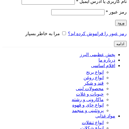
نام کاربری یا آدرس ایمیل
*
رمز عبور
*
ورود
رمز عبور را فراموش کرده اید؟
مرا به خاطر بسپار
ادامه
پخش عظیمی البرز
درباره ما
اقلام اساسی
انواع برنج
انواع روغن
قند و شکر
محصولات لبنی
حبوبات و غلات
ماکارونی و رشته
انواع چای و قهوه
پروتئینی و منجمد
مواد غذایی
انواع تنقلات
انواع شکلات