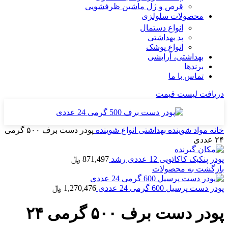
قرص و ژل ماشین ظرفشویی
محصولات سلولزی
انواع دستمال
پد بهداشتی
انواع پوشک
بهداشتی، آرایشی
برندها
تماس با ما
دریافت لیست قیمت
خانه
مواد شوینده بهداشتی
انواع شوینده
پودر دست برف ۵۰۰ گرمی
۲۴ عددی
پودر پنكیک كاكائویی 12 عددی رشد
871,497
﷼
بازگشت به محصولات
پودر دست پرسیل 600 گرمی 24 عددی
1,270,476
﷼
پودر دست برف ۵۰۰ گرمی ۲۴