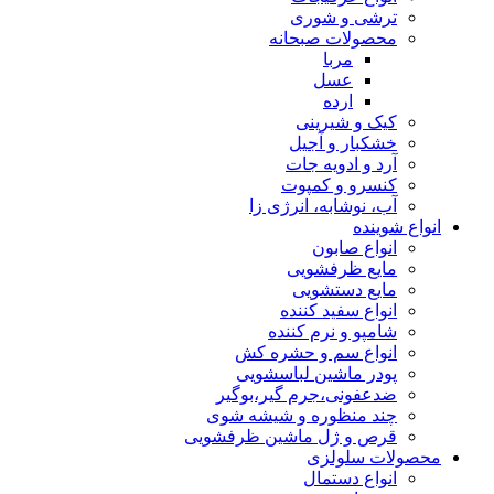
ترشی و شوری
محصولات صبحانه
مربا
عسل
ارده
کیک و شیرینی
خشکبار و آجیل
آرد و ادویه جات
کنسرو و کمپوت
آب، نوشابه، انرژی زا
انواع شوینده
انواع صابون
مایع ظرفشویی
مایع دستشویی
انواع سفید کننده
شامپو و نرم کننده
انواع سم و حشره کش
پودر ماشین لباسشویی
ضدعفونی،جرم گیر،بوگیر
چند منظوره و شیشه شوی
قرص و ژل ماشین ظرفشویی
محصولات سلولزی
انواع دستمال