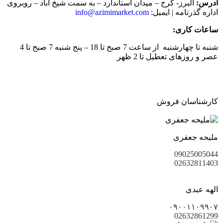
آدرس:
البرز- کرج – میدان استاندارد – به سمت شیخ آباد – روبروی
اداره گذرنامه | ایمیل:
info@azimimarket.com
ساعات کاری:
شنبه تا چهارشنبه از ساعت 7 صبح تا 18 – پنج شنبه 7 صبح تا 4
عصر و روزهای تعطیل تا 2 ظهر
کارشناسان فروش
ملیحه جعفری
09025005044
02632811403
الهه عبدی
۰۹۰۰۱۱۰۹۹۰۷
02632861299