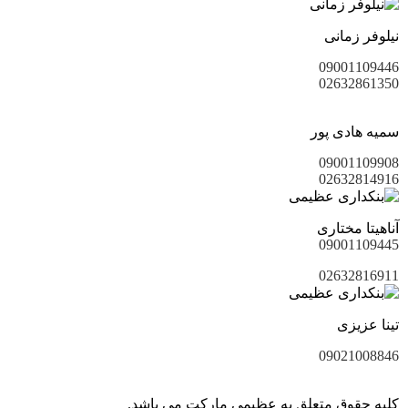
نیلوفر زمانی
09001109446
02632861350
سمیه هادی پور
09001109908
02632814916
آناهیتا مختاری
09001109445
02632816911
تینا عزیزی
09021008846
کلیه حقوق متعلق به عظیمی مارکت می باشد.