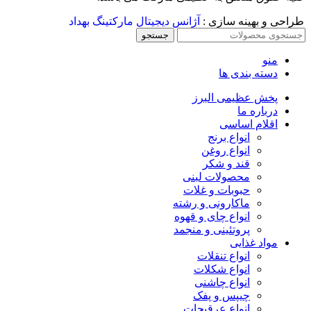
طراحی و بهینه سازی :
آژانس دیجیتال مارکتینگ بهداد
جستجو
منو
دسته بندی ها
پخش عظیمی البرز
درباره ما
اقلام اساسی
انواع برنج
انواع روغن
قند و شکر
محصولات لبنی
حبوبات و غلات
ماکارونی و رشته
انواع چای و قهوه
پروتئینی و منجمد
مواد غذایی
انواع تنقلات
انواع شکلات
انواع چاشنی
چیپس و پفک
انواع عرقیجات