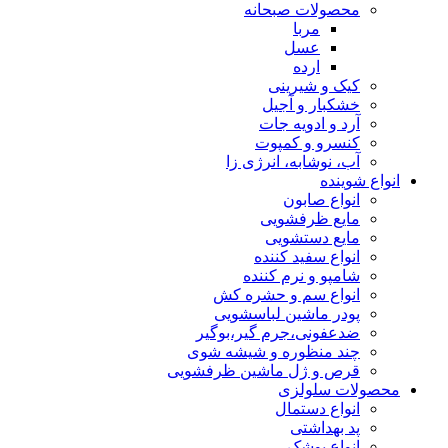
محصولات صبحانه
مربا
عسل
ارده
کیک و شیرینی
خشکبار و آجیل
آرد و ادویه جات
کنسرو و کمپوت
آب، نوشابه، انرژی زا
انواع شوینده
انواع صابون
مایع ظرفشویی
مایع دستشویی
انواع سفید کننده
شامپو و نرم کننده
انواع سم و حشره کش
پودر ماشین لباسشویی
ضدعفونی،جرم گیر،بوگیر
چند منظوره و شیشه شوی
قرص و ژل ماشین ظرفشویی
محصولات سلولزی
انواع دستمال
پد بهداشتی
انواع پوشک