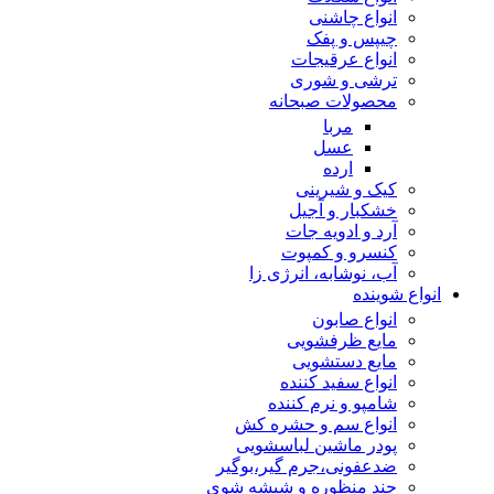
انواع چاشنی
چیپس و پفک
انواع عرقیجات
ترشی و شوری
محصولات صبحانه
مربا
عسل
ارده
کیک و شیرینی
خشکبار و آجیل
آرد و ادویه جات
کنسرو و کمپوت
آب، نوشابه، انرژی زا
انواع شوینده
انواع صابون
مایع ظرفشویی
مایع دستشویی
انواع سفید کننده
شامپو و نرم کننده
انواع سم و حشره کش
پودر ماشین لباسشویی
ضدعفونی،جرم گیر،بوگیر
چند منظوره و شیشه شوی