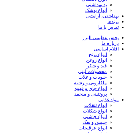
پد بهداشتی
انواع پوشک
بهداشتی، آرایشی
برندها
تماس با ما
پخش عظیمی البرز
درباره ما
اقلام اساسی
انواع برنج
انواع روغن
قند و شکر
محصولات لبنی
حبوبات و غلات
ماکارونی و رشته
انواع چای و قهوه
پروتئینی و منجمد
مواد غذایی
انواع تنقلات
انواع شکلات
انواع چاشنی
چیپس و پفک
انواع عرقیجات