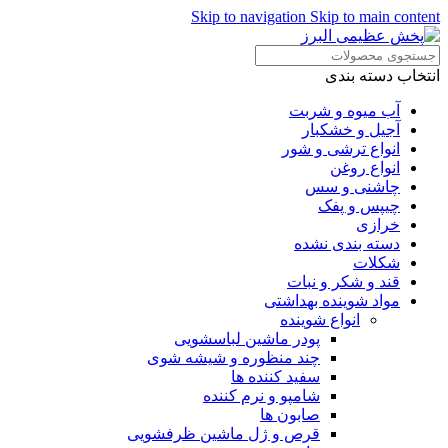
Skip to navigation
Skip to main content
انتخاب دسته بندی
آب میوه و شربت
آجیل و خشکبار
انواع ترشی و شور
انواع روغن
چاشنی و سس
چیپس و پفک
خرازی
دسته بندی نشده
شکلات
قند و شکر و نبات
مواد شوینده بهداشتی
انواع شوینده
پودر ماشین لباسشویی
چند منظوره و شیشه شوی
سفید کننده ها
شامپو و نرم کننده
صابون ها
قرص و ژل ماشین ظرفشویی