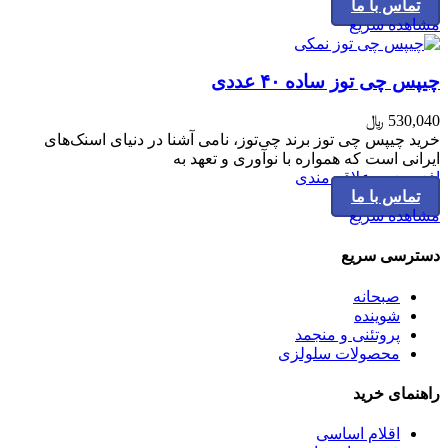
تماس با ما
مشاهده سریع
چیپس چی توز ساده ۴۰ عددی
530,040
﷼
خرید چیپس چی توز برند چی‌توز، نامی آشنا در دنیای اسنک‌های
ایرانی است که همواره با نوآوری و تعهد به
افزودن به علاقه مندی
تماس با ما
مشاهده سریع
دسترسی سریع
صبحانه
شوینده
پروتئنی و منجمد
محصولات سلولزی
راهنمای خرید
اقلام اساسی