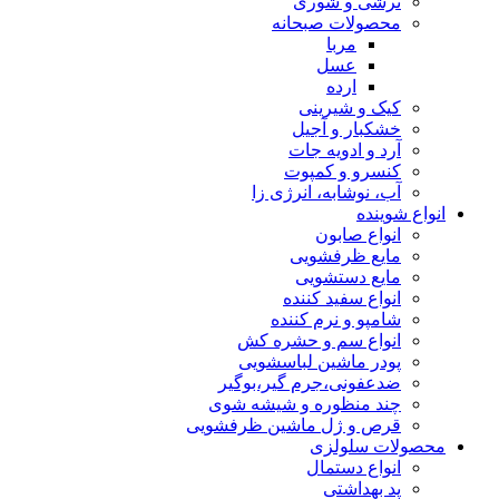
ترشی و شوری
محصولات صبحانه
مربا
عسل
ارده
کیک و شیرینی
خشکبار و آجیل
آرد و ادویه جات
کنسرو و کمپوت
آب، نوشابه، انرژی زا
انواع شوینده
انواع صابون
مایع ظرفشویی
مایع دستشویی
انواع سفید کننده
شامپو و نرم کننده
انواع سم و حشره کش
پودر ماشین لباسشویی
ضدعفونی،جرم گیر،بوگیر
چند منظوره و شیشه شوی
قرص و ژل ماشین ظرفشویی
محصولات سلولزی
انواع دستمال
پد بهداشتی