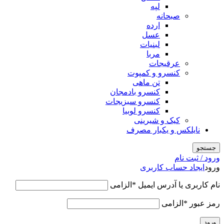
لپه
صبحانه
ارده
عسل
لبنیات
مربا
عرقیجات
کنسرو و کمپوت
تن ماهی
کنسرو بادمجان
کنسرو سبزیجات
کنسرو لوبیا
کیک و شیرینی
نایلکس و یکبار مصرف
جستجو
ورود / ثبت نام
ورود
ایجاد حساب کاربری
نام کاربری یا آدرس ایمیل
*
الزامی
رمز عبور
*
الزامی
ورود