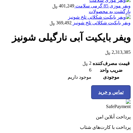
ویفر موزی 85 گرمی سلامت
401,249
﷼
بازگشت به محصولات
ویفر بایکیت شکلاتی تلخ شونیز
369,492
﷼
ویفر بایکیت آبی نارگیلی شونیز
2,313,385
﷼
2
﷼
قیمت مصرف‌کننده
6
ضریب واحد
موجودی
موجود داریم
تماس و خرید
پرداخت آنلاین امن
پرداخت با کارت‌های شتاب