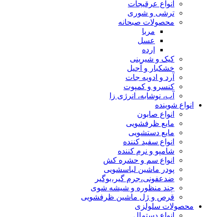
انواع عرقیجات
ترشی و شوری
محصولات صبحانه
مربا
عسل
ارده
کیک و شیرینی
خشکبار و آجیل
آرد و ادویه جات
کنسرو و کمپوت
آب، نوشابه، انرژی زا
انواع شوینده
انواع صابون
مایع ظرفشویی
مایع دستشویی
انواع سفید کننده
شامپو و نرم کننده
انواع سم و حشره کش
پودر ماشین لباسشویی
ضدعفونی،جرم گیر،بوگیر
چند منظوره و شیشه شوی
قرص و ژل ماشین ظرفشویی
محصولات سلولزی
انواع دستمال