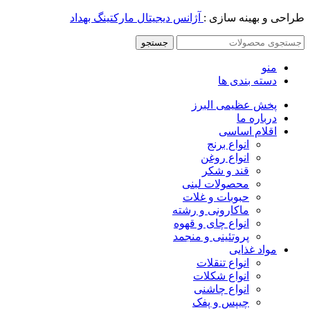
طراحی و بهینه سازی :
آژانس دیجیتال مارکتینگ بهداد
جستجو
منو
دسته بندی ها
پخش عظیمی البرز
درباره ما
اقلام اساسی
انواع برنج
انواع روغن
قند و شکر
محصولات لبنی
حبوبات و غلات
ماکارونی و رشته
انواع چای و قهوه
پروتئینی و منجمد
مواد غذایی
انواع تنقلات
انواع شکلات
انواع چاشنی
چیپس و پفک