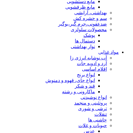
مایع دستشویی
مایع ظرفشویی
بهداشتی، آرایشی
سم و حشره کش
ضدعفونی،جرم گیر،بوگیر
محصولات سلولزی
پوشک
دستمال ها
نوار بهداشتی
مواد غذایی
آب نوشابه انرژی زا
آرد و ادویه جات
اقلام اساسی
انواع برنج
انواع چای، قهوه و دمنوش
قند و شکر
ماکارونی و رشته
انواع نوشیدنی
پروتئینی و منجمد
ترشی و شوری
تنقلات
چاشنی ها
حبوبات و غلات
عدس