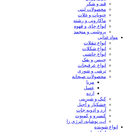
قند و شکر
محصولات لبنی
حبوبات و غلات
ماکارونی و رشته
انواع چای و قهوه
پروتئینی و منجمد
مواد غذایی
انواع تنقلات
انواع شکلات
انواع چاشنی
چیپس و پفک
انواع عرقیجات
ترشی و شوری
محصولات صبحانه
مربا
عسل
ارده
کیک و شیرینی
خشکبار و آجیل
آرد و ادویه جات
کنسرو و کمپوت
آب، نوشابه، انرژی زا
انواع شوینده