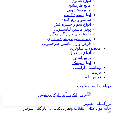
انواع صابون
مایع ظرفشویی
مایع دستشویی
انواع سفید کننده
شامپو و نرم کننده
انواع سم و حشره کش
پودر ماشین لباسشویی
ضدعفونی،جرم گیر،بوگیر
چند منظوره و شیشه شوی
قرص و ژل ماشین ظرفشویی
محصولات سلولزی
انواع دستمال
پد بهداشتی
انواع پوشک
بهداشتی، آرایشی
برندها
تماس با ما
دریافت لیست قیمت
بزرگنمایی تصویر
خانه
مواد غذایی
تنقلات
ویفر بایکیت آبی نارگیلی شونیز