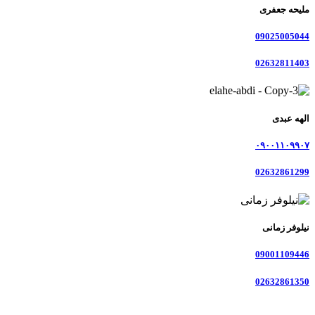
ملیحه جعفری
09025005044
02632811403
الهه عبدی
۰۹۰۰۱۱۰۹۹۰۷
02632861299
نیلوفر زمانی
09001109446
02632861350