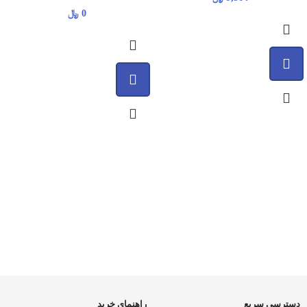
اسمارت تلخ ۲۲گ۲۴ع
0
﷼
دسترسی سریع
راهنمای خرید