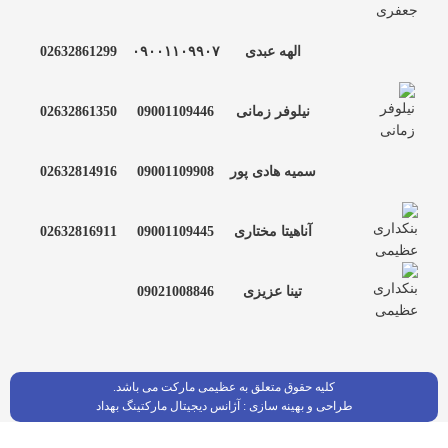
الهه عبدی
۰۹۰۰۱۱۰۹۹۰۷
02632861299
نیلوفر زمانی
09001109446
02632861350
سمیه هادی پور
09001109908
02632814916
آناهیتا مختاری
09001109445
02632816911
تینا عزیزی
09021008846
کلیه حقوق متعلق به عظیمی مارکت می باشد.
طراحی و بهینه سازی :
آژانس دیجیتال مارکتینگ بهداد