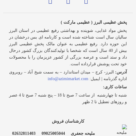
پخش عظیمی البرز ( عظیمی مارکت )
پخش مواد غذایی، شوینده و بهداشتی رفیع عظیمی در استان البرز
سالیان سال است شناخته شده است و کارنامه ای بس درخشان در
این حوزه دارد. رفیع عظیمی به عنوان مالک پخش عظیمی البرز
بیش از 40 سال است که شخصا با تولیدکنندگان بزرگ کشور درحال
داد و ستد است و عرصه بزرگی از کشور عزیزمان را با محصولات
خود تحت پوشش قرارداده است.
آدرس:
البرز- کرج – میدان استاندارد – به سمت شیخ آباد – روبروی
اداره گذرنامه | ایمیل:
info@azimimarket.com
ساعات کاری:
شنبه تا چهارشنبه از ساعت 7 صبح تا 18 – پنج شنبه 7 صبح تا 4 عصر
و روزهای تعطیل تا 2 ظهر
کارشناسان فروش
ملیحه جعفری
09025005044
02632811403