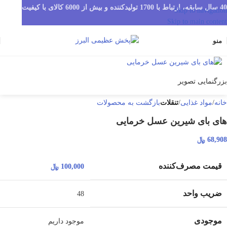
40 سال سابقه، ارتباط با 1700 تولیدکننده و بیش از 6000 کالای با کیفیت
Skip to navigation
Skip to main content
منو
بزرگنمایی تصویر
خانه
مواد غذایی
تنقلات
بازگشت به محصولات
های بای شیرین عسل خرمایی
68,908
﷼
قیمت مصرف‌کننده
100,000
﷼
ضریب واحد
48
موجودی
موجود داریم