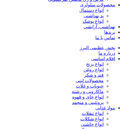
محصولات سلولزی
انواع دستمال
پد بهداشتی
انواع پوشک
بهداشتی، آرایشی
برندها
تماس با ما
پخش عظیمی البرز
درباره ما
اقلام اساسی
انواع برنج
انواع روغن
قند و شکر
محصولات لبنی
حبوبات و غلات
ماکارونی و رشته
انواع چای و قهوه
پروتئینی و منجمد
مواد غذایی
انواع تنقلات
انواع شکلات
انواع چاشنی