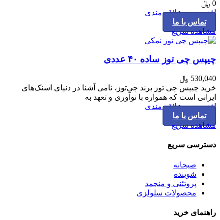
0
﷼
افزودن به علاقه مندی
تماس با ما
مشاهده سریع
چیپس چی توز ساده ۴۰ عددی
530,040
﷼
خرید چیپس چی توز برند چی‌توز، نامی آشنا در دنیای اسنک‌های
ایرانی است که همواره با نوآوری و تعهد به
افزودن به علاقه مندی
تماس با ما
مشاهده سریع
دسترسی سریع
صبحانه
شوینده
پروتئنی و منجمد
محصولات سلولزی
راهنمای خرید