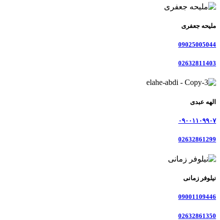
ملیحه جعفری
09025005044
02632811403
الهه عبدی
۰۹۰۰۱۱۰۹۹۰۷
02632861299
نیلوفر زمانی
09001109446
02632861350