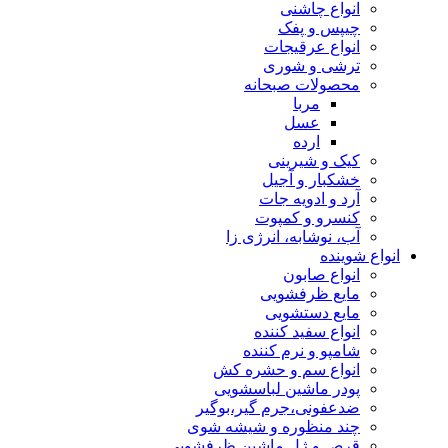
انواع چاشنی
چیپس و پفک
انواع عرقیجات
ترشی و شوری
محصولات صبحانه
مربا
عسل
ارده
کیک و شیرینی
خشکبار و آجیل
آرد و ادویه جات
کنسرو و کمپوت
آب، نوشابه، انرژی زا
انواع شوینده
انواع صابون
مایع ظرفشویی
مایع دستشویی
انواع سفید کننده
شامپو و نرم کننده
انواع سم و حشره کش
پودر ماشین لباسشویی
ضدعفونی،جرم گیر،بوگیر
چند منظوره و شیشه شوی
قرص و ژل ماشین ظرفشویی