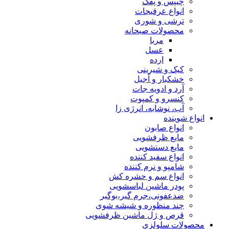
چیپس و پفک
انواع عرقیجات
ترشی و شوری
محصولات صبحانه
مربا
عسل
ارده
کیک و شیرینی
خشکبار و آجیل
آرد و ادویه جات
کنسرو و کمپوت
آب، نوشابه، انرژی زا
انواع شوینده
انواع صابون
مایع ظرفشویی
مایع دستشویی
انواع سفید کننده
شامپو و نرم کننده
انواع سم و حشره کش
پودر ماشین لباسشویی
ضدعفونی،جرم گیر،بوگیر
چند منظوره و شیشه شوی
قرص و ژل ماشین ظرفشویی
محصولات سلولزی