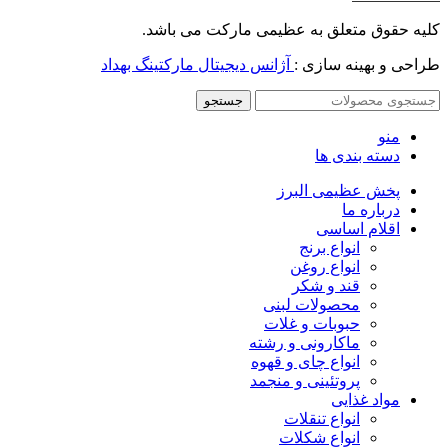
کلیه حقوق متعلق به عظیمی مارکت می باشد.
طراحی و بهینه سازی :
آژانس دیجیتال مارکتینگ بهداد
جستجو
منو
دسته بندی ها
پخش عظیمی البرز
درباره ما
اقلام اساسی
انواع برنج
انواع روغن
قند و شکر
محصولات لبنی
حبوبات و غلات
ماکارونی و رشته
انواع چای و قهوه
پروتئینی و منجمد
مواد غذایی
انواع تنقلات
انواع شکلات