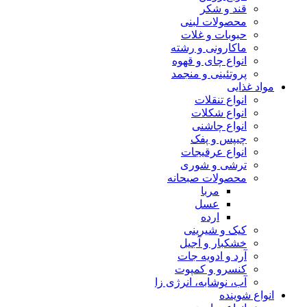
قند و شکر
محصولات لبنی
حبوبات و غلات
ماکارونی و رشته
انواع چای و قهوه
پروتئینی و منجمد
مواد غذایی
انواع تنقلات
انواع شکلات
انواع چاشنی
چیپس و پفک
انواع عرقیجات
ترشی و شوری
محصولات صبحانه
مربا
عسل
ارده
کیک و شیرینی
خشکبار و آجیل
آرد و ادویه جات
کنسرو و کمپوت
آب، نوشابه، انرژی زا
انواع شوینده