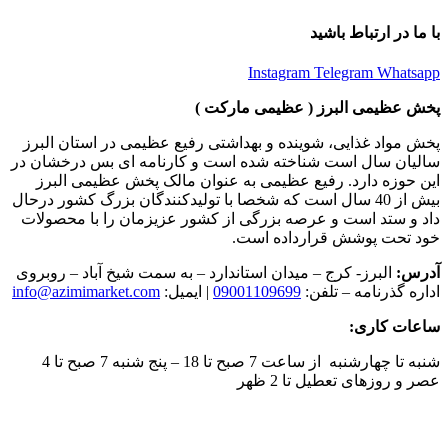
با ما در ارتباط باشید
Instagram
Telegram
Whatsapp
پخش عظیمی البرز ( عظیمی مارکت )
پخش مواد غذایی، شوینده و بهداشتی رفیع عظیمی در استان البرز
سالیان سال است شناخته شده است و کارنامه ای بس درخشان در
این حوزه دارد. رفیع عظیمی به عنوان مالک پخش عظیمی البرز
بیش از 40 سال است که شخصا با تولیدکنندگان بزرگ کشور درحال
داد و ستد است و عرصه بزرگی از کشور عزیزمان را با محصولات
خود تحت پوشش قرارداده است.
آدرس:
البرز- کرج – میدان استاندارد – به سمت شیخ آباد – روبروی
اداره گذرنامه – تلفن:
09001109699
| ایمیل:
info@azimimarket.com
ساعات کاری:
شنبه تا چهارشنبه از ساعت 7 صبح تا 18 – پنج شنبه 7 صبح تا 4
عصر و روزهای تعطیل تا 2 ظهر