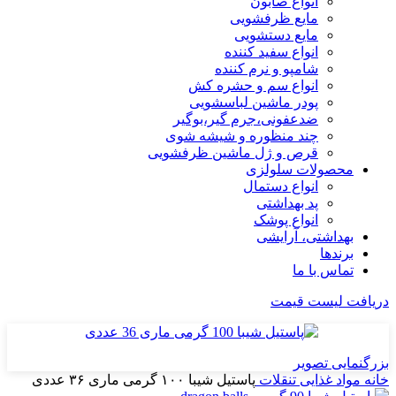
انواع صابون
مایع ظرفشویی
مایع دستشویی
انواع سفید کننده
شامپو و نرم کننده
انواع سم و حشره کش
پودر ماشین لباسشویی
ضدعفونی،جرم گیر،بوگیر
چند منظوره و شیشه شوی
قرص و ژل ماشین ظرفشویی
محصولات سلولزی
انواع دستمال
پد بهداشتی
انواع پوشک
بهداشتی، آرایشی
برندها
تماس با ما
دریافت لیست قیمت
بزرگنمایی تصویر
خانه
مواد غذایی
تنقلات
پاستیل شیبا ۱۰۰ گرمی ماری ۳۶ عددی