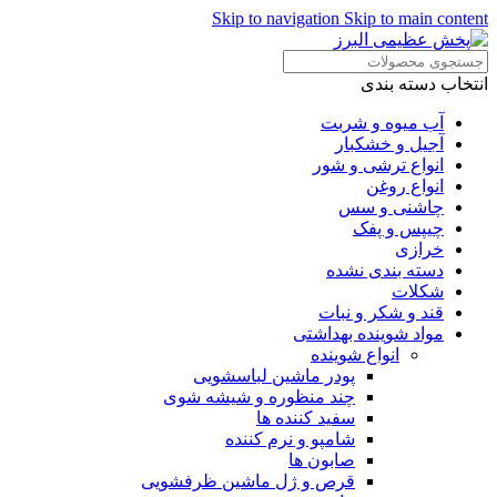
Skip to navigation
Skip to main content
انتخاب دسته بندی
آب میوه و شربت
آجیل و خشکبار
انواع ترشی و شور
انواع روغن
چاشنی و سس
چیپس و پفک
خرازی
دسته بندی نشده
شکلات
قند و شکر و نبات
مواد شوینده بهداشتی
انواع شوینده
پودر ماشین لباسشویی
چند منظوره و شیشه شوی
سفید کننده ها
شامپو و نرم کننده
صابون ها
قرص و ژل ماشین ظرفشویی