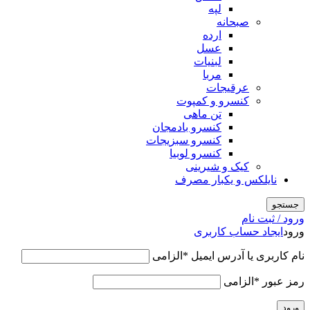
لپه
صبحانه
ارده
عسل
لبنیات
مربا
عرقیجات
کنسرو و کمپوت
تن ماهی
کنسرو بادمجان
کنسرو سبزیجات
کنسرو لوبیا
کیک و شیرینی
نایلکس و یکبار مصرف
جستجو
ورود / ثبت نام
ورود
ایجاد حساب کاربری
نام کاربری یا آدرس ایمیل
*
الزامی
رمز عبور
*
الزامی
ورود