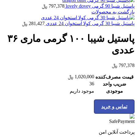
پاستیل شیبا 90 گرمی lovely dovey
797,378
﷼
بازگشت به محصولات
پاستیل شیبا 30 گرمی کولا استخوان 24 عددی
281,427
﷼
پاستیل شیبا ۱۰۰ گرمی ماری ۳۶
عددی
797,378
﷼
1,020,000
﷼
قیمت مصرف‌کننده
36
ضریب واحد
موجودی
موجود داریم
تماس و خرید
پرداخت آنلاین امن