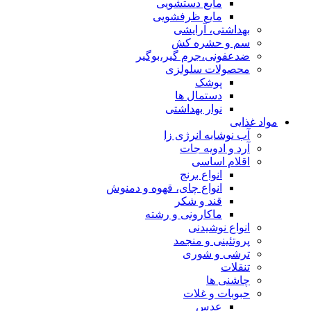
مایع دستشویی
مایع ظرفشویی
بهداشتی، آرایشی
سم و حشره کش
ضدعفونی،جرم گیر،بوگیر
محصولات سلولزی
پوشک
دستمال ها
نوار بهداشتی
مواد غذایی
آب نوشابه انرژی زا
آرد و ادویه جات
اقلام اساسی
انواع برنج
انواع چای، قهوه و دمنوش
قند و شکر
ماکارونی و رشته
انواع نوشیدنی
پروتئینی و منجمد
ترشی و شوری
تنقلات
چاشنی ها
حبوبات و غلات
عدس