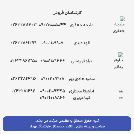
کارشناسان فروش
ملیحه جعفری
09025005044
02632811403
الهه عبدی
۰۹۰۰۱۱۰۹۹۰۷
02632861299
نیلوفر زمانی
09001109446
02632861350
سمیه هادی پور
09001109908
02632814916
آناهیتا مختاری
09001109445
02632816911
تینا عزیزی
09021008846
کلیه حقوق متعلق به عظیمی مارکت می باشد.
طراحی و بهینه سازی :
آژانس دیجیتال مارکتینگ بهداد