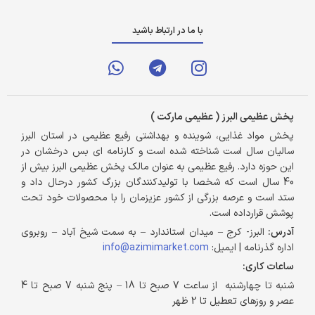
با ما در ارتباط باشید
پخش عظیمی البرز ( عظیمی مارکت )
پخش مواد غذایی، شوینده و بهداشتی رفیع عظیمی در استان البرز
سالیان سال است شناخته شده است و کارنامه ای بس درخشان در
این حوزه دارد. رفیع عظیمی به عنوان مالک پخش عظیمی البرز بیش از
40 سال است که شخصا با تولیدکنندگان بزرگ کشور درحال داد و
ستد است و عرصه بزرگی از کشور عزیزمان را با محصولات خود تحت
پوشش قرارداده است.
آدرس:
البرز- کرج – میدان استاندارد – به سمت شیخ آباد – روبروی
اداره گذرنامه | ایمیل:
info@azimimarket.com
ساعات کاری:
شنبه تا چهارشنبه از ساعت 7 صبح تا 18 – پنج شنبه 7 صبح تا 4
عصر و روزهای تعطیل تا 2 ظهر