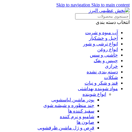
Skip to navigation
Skip to main content
انتخاب دسته بندی
آب میوه و شربت
آجیل و خشکبار
انواع ترشی و شور
انواع روغن
چاشنی و سس
چیپس و پفک
خرازی
دسته بندی نشده
شکلات
قند و شکر و نبات
مواد شوینده بهداشتی
انواع شوینده
پودر ماشین لباسشویی
چند منظوره و شیشه شوی
سفید کننده ها
شامپو و نرم کننده
صابون ها
قرص و ژل ماشین ظرفشویی