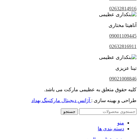
02632814916
آناهیتا مختاری
09001109445
02632816911
تینا عزیزی
09021008846
کلیه حقوق متعلق به عظیمی مارکت می باشد.
طراحی و بهینه سازی :
آژانس دیجیتال مارکتینگ بهداد
جستجو
منو
دسته بندی ها