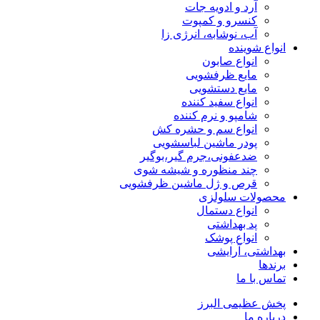
آرد و ادویه جات
کنسرو و کمپوت
آب، نوشابه، انرژی زا
انواع شوینده
انواع صابون
مایع ظرفشویی
مایع دستشویی
انواع سفید کننده
شامپو و نرم کننده
انواع سم و حشره کش
پودر ماشین لباسشویی
ضدعفونی،جرم گیر،بوگیر
چند منظوره و شیشه شوی
قرص و ژل ماشین ظرفشویی
محصولات سلولزی
انواع دستمال
پد بهداشتی
انواع پوشک
بهداشتی، آرایشی
برندها
تماس با ما
پخش عظیمی البرز
درباره ما