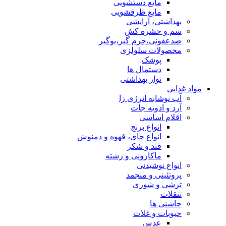
مایع دستشویی
مایع ظرفشویی
بهداشتی، آرایشی
سم و حشره کش
ضدعفونی،جرم گیر،بوگیر
محصولات سلولزی
پوشک
دستمال ها
نوار بهداشتی
مواد غذایی
آب نوشابه انرژی زا
آرد و ادویه جات
اقلام اساسی
انواع برنج
انواع چای، قهوه و دمنوش
قند و شکر
ماکارونی و رشته
انواع نوشیدنی
پروتئینی و منجمد
ترشی و شوری
تنقلات
چاشنی ها
حبوبات و غلات
عدس