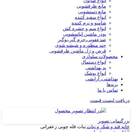
انواع صابون
مایع ظرفشویی
مایع دستشویی
انواع سفید کننده
شامپو و نرم کننده
انواع سم و حشره کش
پودر ماشین لباسشویی
ضدعفونی،جرم گیر،بوگیر
چند منظوره و شیشه شوی
قرص و ژل ماشین ظرفشویی
محصولات سلولزی
انواع دستمال
پد بهداشتی
انواع پوشک
بهداشتی، آرایشی
برندها
تماس با ما
دریافت لیست قیمت
بزرگنمایی تصویر
خانه
قند و شکر و نبات
نبات فله چوبی زعفرانی