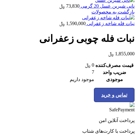
نانی شیرین عسل 20 گرمی
73,830
﷼
بازگشت به محصولات
نبات فله شاخه زعفرانی
1,590,000
﷼
نبات فله چوبی زعفرانی
1,855,000
﷼
0
﷼
قیمت مصرف‌کننده
7
ضریب واحد
موجودی
موجود داریم
تماس و خرید
پرداخت آنلاین امن
پرداخت با کارت‌های شتاب