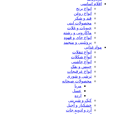
اقلام اساسی
انواع برنج
انواع روغن
قند و شکر
محصولات لبنی
حبوبات و غلات
ماکارونی و رشته
انواع چای و قهوه
پروتئینی و منجمد
مواد غذایی
انواع تنقلات
انواع شکلات
انواع چاشنی
چیپس و پفک
انواع عرقیجات
ترشی و شوری
محصولات صبحانه
مربا
عسل
ارده
کیک و شیرینی
خشکبار و آجیل
آرد و ادویه جات