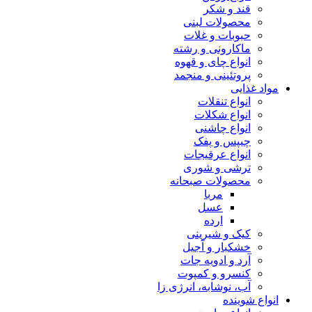
قند و شکر
محصولات لبنی
حبوبات و غلات
ماکارونی و رشته
انواع چای و قهوه
پروتئینی و منجمد
مواد غذایی
انواع تنقلات
انواع شکلات
انواع چاشنی
چیپس و پفک
انواع عرقیجات
ترشی و شوری
محصولات صبحانه
مربا
عسل
ارده
کیک و شیرینی
خشکبار و آجیل
آرد و ادویه جات
کنسرو و کمپوت
آب، نوشابه، انرژی زا
انواع شوینده