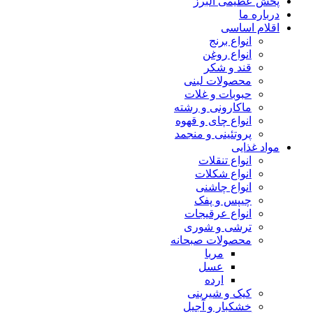
پخش عظیمی البرز
درباره ما
اقلام اساسی
انواع برنج
انواع روغن
قند و شکر
محصولات لبنی
حبوبات و غلات
ماکارونی و رشته
انواع چای و قهوه
پروتئینی و منجمد
مواد غذایی
انواع تنقلات
انواع شکلات
انواع چاشنی
چیپس و پفک
انواع عرقیجات
ترشی و شوری
محصولات صبحانه
مربا
عسل
ارده
کیک و شیرینی
خشکبار و آجیل