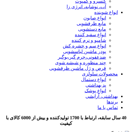
کنسرو و کمپوت
آب، نوشابه، انرژی زا
انواع شوینده
انواع صابون
مایع ظرفشویی
مایع دستشویی
انواع سفید کننده
شامپو و نرم کننده
انواع سم و حشره کش
پودر ماشین لباسشویی
ضدعفونی،جرم گیر،بوگیر
چند منظوره و شیشه شوی
قرص و ژل ماشین ظرفشویی
محصولات سلولزی
انواع دستمال
پد بهداشتی
انواع پوشک
بهداشتی، آرایشی
برندها
تماس با ما
40 سال سابقه، ارتباط با 1700 تولیدکننده و بیش از 6000 کالای با
کیفیت