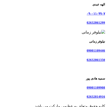
الهه عبدی
۰۹۰۰۱۱۰۹۹۰۷
02632861299
نیلوفر زمانی
09001109446
02632861350
سمیه هادی پور
09001109908
02632814916
کلیه حقوق متعلق به عظیمی مارکت می باشد.