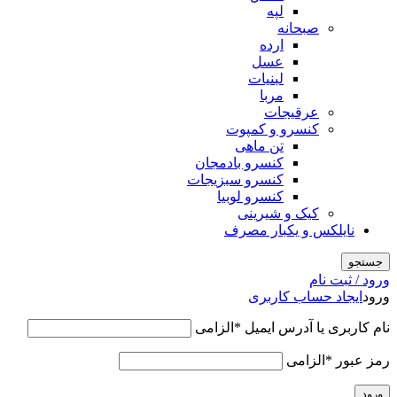
لپه
صبحانه
ارده
عسل
لبنیات
مربا
عرقیجات
کنسرو و کمپوت
تن ماهی
کنسرو بادمجان
کنسرو سبزیجات
کنسرو لوبیا
کیک و شیرینی
نایلکس و یکبار مصرف
جستجو
ورود / ثبت نام
ورود
ایجاد حساب کاربری
نام کاربری یا آدرس ایمیل
*
الزامی
رمز عبور
*
الزامی
ورود