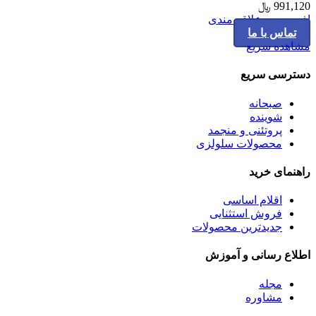
991,120
﷼
افزودن به علاقه مندی
تماس با ما
مشاهده سریع
دسترسی سریع
صبحانه
شوینده
پروتئنی و منجمد
محصولات سلولزی
راهنمای خرید
اقلام اساسی
فروش استثنایی
جدیدترین محصولات
اطلاع رسانی و آموزش
مجله
مشاوره