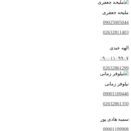
ملیحه جعفری
09025005044
02632811403
الهه عبدی
۰۹۰۰۱۱۰۹۹۰۷
02632861299
نیلوفر زمانی
09001109446
02632861350
سمیه هادی پور
09001109908