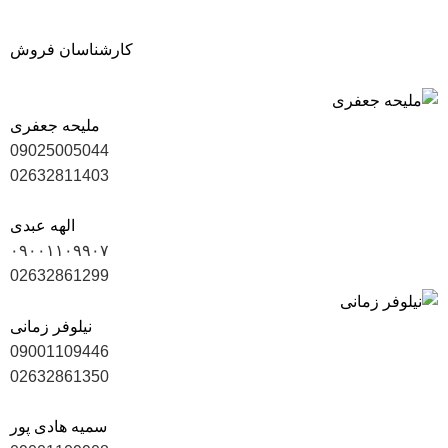
کارشناسان فروش
ملیحه جعفری
09025005044
02632811403
الهه عبدی
۰۹۰۰۱۱۰۹۹۰۷
02632861299
نیلوفر زمانی
09001109446
02632861350
سمیه هادی پور