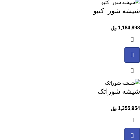
شیشه شور اکتیو
1,184,898
﷼
شیشه شوراتک
1,355,954
﷼