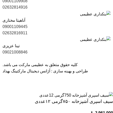
09001109908
02632814916
آناهیتا مختاری
09001109445
02632816911
تینا عزیزی
09021008846
کلیه حقوق متعلق به عظیمی مارکت می باشد.
طراحی و بهینه سازی :
آژانس دیجیتال مارکتینگ بهداد
40 سال سابقه، ارتباط با 1700 تولیدکننده و بیش از 6000 کالای با
کیفیت
سیف اسپری آشپزخانه ۷۵۰گرمی ۱۲عددی
2,961,000
﷼