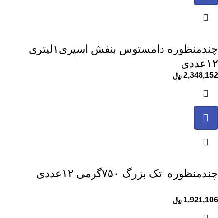
چندمنظوره دامستوس بنفش اسپری۱لیتری
۱۲عددی
2,348,152
﷼
چندمنظوره اتک بزرگ ۷۵۰گرمی ۱۲عددی
1,921,106
﷼