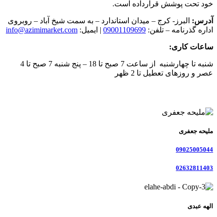
خود تحت پوشش قرارداده است.
آدرس:
البرز- کرج – میدان استاندارد – به سمت شیخ آباد – روبروی
اداره گذرنامه – تلفن:
09001109699
| ایمیل:
info@azimimarket.com
ساعات کاری:
شنبه تا چهارشنبه از ساعت 7 صبح تا 18 – پنج شنبه 7 صبح تا 4
عصر و روزهای تعطیل تا 2 ظهر
ملیحه جعفری
09025005044
02632811403
الهه عبدی