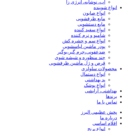
آب، نوشابه، انرژی زا
انواع شوینده
انواع صابون
مایع ظرفشویی
مایع دستشویی
انواع سفید کننده
شامپو و نرم کننده
انواع سم و حشره کش
پودر ماشین لباسشویی
ضدعفونی،جرم گیر،بوگیر
چند منظوره و شیشه شوی
قرص و ژل ماشین ظرفشویی
محصولات سلولزی
انواع دستمال
پد بهداشتی
انواع پوشک
بهداشتی، آرایشی
برندها
تماس با ما
پخش عظیمی البرز
درباره ما
اقلام اساسی
انواع برنج