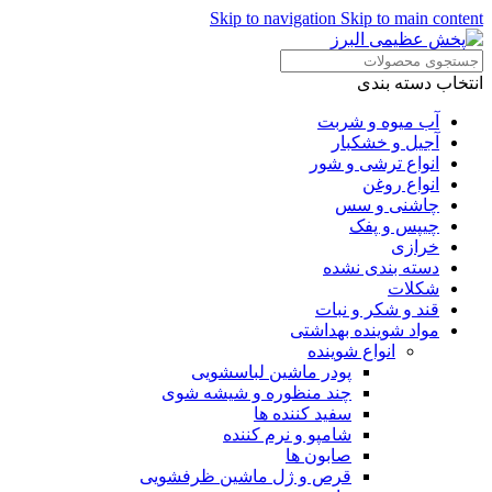
Skip to navigation
Skip to main content
انتخاب دسته بندی
آب میوه و شربت
آجیل و خشکبار
انواع ترشی و شور
انواع روغن
چاشنی و سس
چیپس و پفک
خرازی
دسته بندی نشده
شکلات
قند و شکر و نبات
مواد شوینده بهداشتی
انواع شوینده
پودر ماشین لباسشویی
چند منظوره و شیشه شوی
سفید کننده ها
شامپو و نرم کننده
صابون ها
قرص و ژل ماشین ظرفشویی