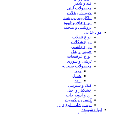
قند و شکر
محصولات لبنی
حبوبات و غلات
ماکارونی و رشته
انواع چای و قهوه
پروتئینی و منجمد
مواد غذایی
انواع تنقلات
انواع شکلات
انواع چاشنی
چیپس و پفک
انواع عرقیجات
ترشی و شوری
محصولات صبحانه
مربا
عسل
ارده
کیک و شیرینی
خشکبار و آجیل
آرد و ادویه جات
کنسرو و کمپوت
آب، نوشابه، انرژی زا
انواع شوینده