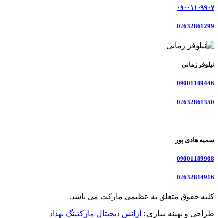
۰۹۰۰۱۱۰۹۹۰۷
02632861299
نیلوفر زمانی
09001109446
02632861350
سمیه هادی پور
09001109908
02632814916
کلیه حقوق متعلق به عظیمی مارکت می باشد.
طراحی و بهینه سازی :
آژانس دیجیتال مارکتینگ بهداد