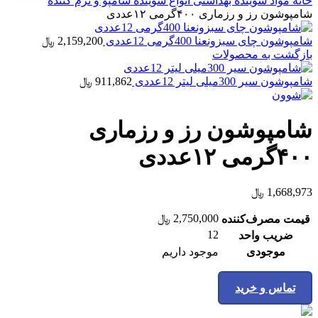
خانه
مواد شوینده بهداشتی
انواع شوینده
شامپو و نرم کننده
شامپوشون رز و رزماری ۴۰۰گرمی ۱۲عددی
شامپوشون چای سبزونعنا 400گرمی 12عددی
2,159,200
﷼
بازگشت به محصولات
شامپوشون سیر 300میلی لیتر 12عددی
911,862
﷼
شامپوشون رز و رزماری
۴۰۰گرمی ۱۲عددی
1,668,973
﷼
2,750,000
﷼
قیمت مصرف‌کننده
12
ضریب واحد
موجودی
موجود داریم
تماس و خرید