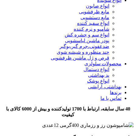
انواع شوینده
انواع صابون
مایع ظرفشویی
مایع دستشویی
انواع سفید کننده
شامپو و نرم کننده
انواع سم و حشره کش
پودر ماشین لباسشویی
ضدعفونی،جرم گیر،بوگیر
چند منظوره و شیشه شوی
قرص و ژل ماشین ظرفشویی
محصولات سلولزی
انواع دستمال
پد بهداشتی
انواع پوشک
بهداشتی، آرایشی
برندها
تماس با ما
40 سال سابقه، ارتباط با 1700 تولیدکننده و بیش از 6000 کالای با
کیفیت