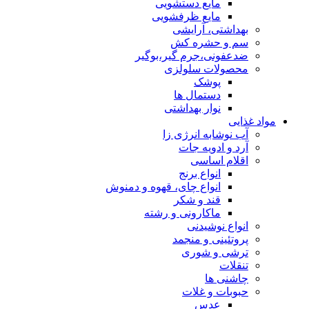
مایع دستشویی
مایع ظرفشویی
بهداشتی، آرایشی
سم و حشره کش
ضدعفونی،جرم گیر،بوگیر
محصولات سلولزی
پوشک
دستمال ها
نوار بهداشتی
مواد غذایی
آب نوشابه انرژی زا
آرد و ادویه جات
اقلام اساسی
انواع برنج
انواع چای، قهوه و دمنوش
قند و شکر
ماکارونی و رشته
انواع نوشیدنی
پروتئینی و منجمد
ترشی و شوری
تنقلات
چاشنی ها
حبوبات و غلات
عدس