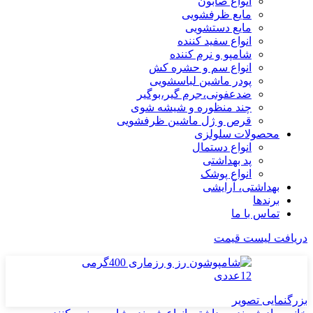
انواع صابون
مایع ظرفشویی
مایع دستشویی
انواع سفید کننده
شامپو و نرم کننده
انواع سم و حشره کش
پودر ماشین لباسشویی
ضدعفونی،جرم گیر،بوگیر
چند منظوره و شیشه شوی
قرص و ژل ماشین ظرفشویی
محصولات سلولزی
انواع دستمال
پد بهداشتی
انواع پوشک
بهداشتی، آرایشی
برندها
تماس با ما
دریافت لیست قیمت
بزرگنمایی تصویر