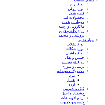
انواع برنج
انواع روغن
قند و شکر
محصولات لبنی
حبوبات و غلات
ماکارونی و رشته
انواع چای و قهوه
پروتئینی و منجمد
مواد غذایی
انواع تنقلات
انواع شکلات
انواع چاشنی
چیپس و پفک
انواع عرقیجات
ترشی و شوری
محصولات صبحانه
مربا
عسل
ارده
کیک و شیرینی
خشکبار و آجیل
آرد و ادویه جات
کنسرو و کمپوت