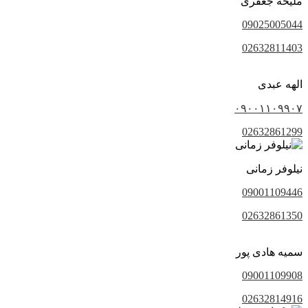
ملیحه جعفری
09025005044
02632811403
الهه عبدی
۰۹۰۰۱۱۰۹۹۰۷
02632861299
نیلوفر زمانی
09001109446
02632861350
سمیه هادی پور
09001109908
02632814916