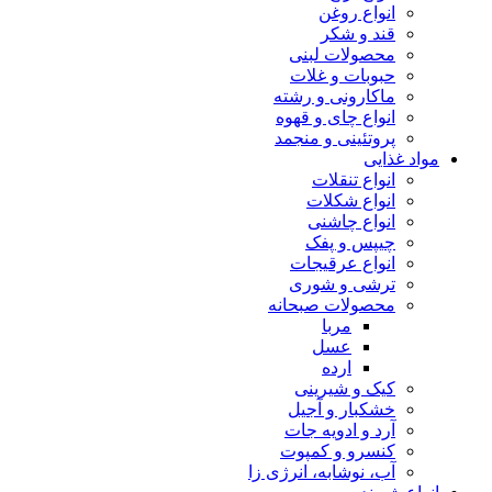
انواع روغن
قند و شکر
محصولات لبنی
حبوبات و غلات
ماکارونی و رشته
انواع چای و قهوه
پروتئینی و منجمد
مواد غذایی
انواع تنقلات
انواع شکلات
انواع چاشنی
چیپس و پفک
انواع عرقیجات
ترشی و شوری
محصولات صبحانه
مربا
عسل
ارده
کیک و شیرینی
خشکبار و آجیل
آرد و ادویه جات
کنسرو و کمپوت
آب، نوشابه، انرژی زا