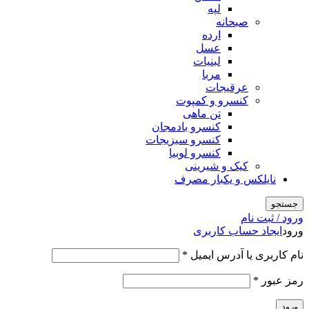
لپه
صبحانه
ارده
عسل
لبنیات
مربا
عرقیجات
کنسرو و کمپوت
تن ماهی
کنسرو بادمجان
کنسرو سبزیجات
کنسرو لوبیا
کیک و شیرینی
نایلکس و یکبار مصرف
جستجو
ورود / ثبت نام
ورود
ایجاد حساب کاربری
الزامی
نام کاربری یا آدرس ایمیل
*
الزامی
رمز عبور
*
ورود