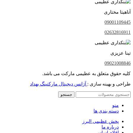
آناهیتا مختاری
09001109445
02632816911
تینا عزیزی
09021008846
کلیه حقوق متعلق به عظیمی مارکت می باشد.
طراحی و بهینه سازی :
آژانس دیجیتال مارکتینگ بهداد
جستجو
منو
دسته بندی ها
پخش عظیمی البرز
درباره ما
اقلام اساسی