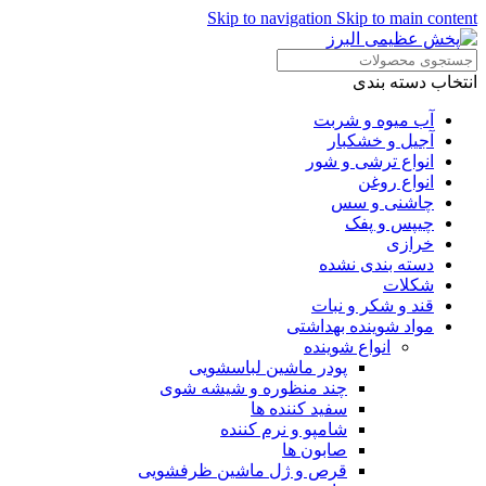
Skip to navigation
Skip to main content
انتخاب دسته بندی
آب میوه و شربت
آجیل و خشکبار
انواع ترشی و شور
انواع روغن
چاشنی و سس
چیپس و پفک
خرازی
دسته بندی نشده
شکلات
قند و شکر و نبات
مواد شوینده بهداشتی
انواع شوینده
پودر ماشین لباسشویی
چند منظوره و شیشه شوی
سفید کننده ها
شامپو و نرم کننده
صابون ها
قرص و ژل ماشین ظرفشویی