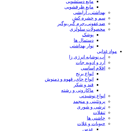
مایع دستشویی
مایع ظرفشویی
بهداشتی، آرایشی
سم و حشره کش
ضدعفونی،جرم گیر،بوگیر
محصولات سلولزی
پوشک
دستمال ها
نوار بهداشتی
مواد غذایی
آب نوشابه انرژی زا
آرد و ادویه جات
اقلام اساسی
انواع برنج
انواع چای، قهوه و دمنوش
قند و شکر
ماکارونی و رشته
انواع نوشیدنی
پروتئینی و منجمد
ترشی و شوری
تنقلات
چاشنی ها
حبوبات و غلات
عدس