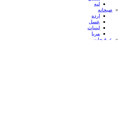
لپه
صبحانه
ارده
عسل
لبنیات
مربا
عرقیجات
کنسرو و کمپوت
تن ماهی
کنسرو بادمجان
کنسرو سبزیجات
کنسرو لوبیا
کیک و شیرینی
نایلکس و یکبار مصرف
جستجو
ورود / ثبت نام
ورود
ایجاد حساب کاربری
نام کاربری یا آدرس ایمیل
*
الزامی
رمز عبور
*
الزامی
ورود