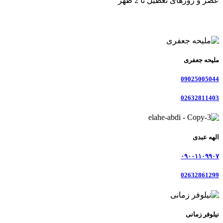
عصر و روزهای تعطیل تا 2 ظهر
ملیحه جعفری
09025005044
02632811403
الهه عبدی
۰۹۰۰۱۱۰۹۹۰۷
02632861299
نیلوفر زمانی