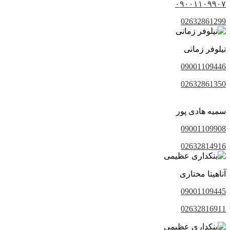
۰۹۰۰۱۱۰۹۹۰۷
02632861299
نیلوفر زمانی
09001109446
02632861350
سمیه هادی پور
09001109908
02632814916
آناهیتا مختاری
09001109445
02632816911