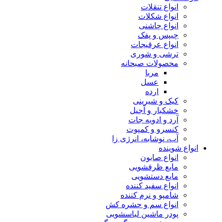
انواع تنقلات
انواع شکلات
انواع چاشنی
چیپس و پفک
انواع عرقیجات
ترشی و شوری
محصولات صبحانه
مربا
عسل
ارده
کیک و شیرینی
خشکبار و آجیل
آرد و ادویه جات
کنسرو و کمپوت
آب، نوشابه، انرژی زا
انواع شوینده
انواع صابون
مایع ظرفشویی
مایع دستشویی
انواع سفید کننده
شامپو و نرم کننده
انواع سم و حشره کش
پودر ماشین لباسشویی