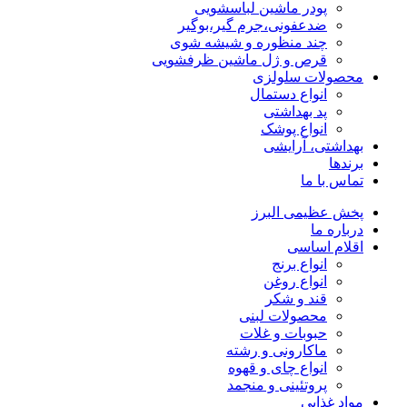
پودر ماشین لباسشویی
ضدعفونی،جرم گیر،بوگیر
چند منظوره و شیشه شوی
قرص و ژل ماشین ظرفشویی
محصولات سلولزی
انواع دستمال
پد بهداشتی
انواع پوشک
بهداشتی، آرایشی
برندها
تماس با ما
پخش عظیمی البرز
درباره ما
اقلام اساسی
انواع برنج
انواع روغن
قند و شکر
محصولات لبنی
حبوبات و غلات
ماکارونی و رشته
انواع چای و قهوه
پروتئینی و منجمد
مواد غذایی