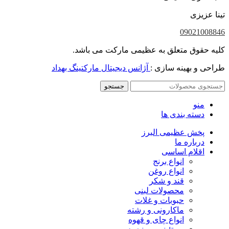
تینا عزیزی
09021008846
کلیه حقوق متعلق به عظیمی مارکت می باشد.
طراحی و بهینه سازی :
آژانس دیجیتال مارکتینگ بهداد
جستجو
منو
دسته بندی ها
پخش عظیمی البرز
درباره ما
اقلام اساسی
انواع برنج
انواع روغن
قند و شکر
محصولات لبنی
حبوبات و غلات
ماکارونی و رشته
انواع چای و قهوه