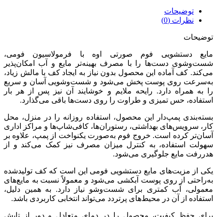
توضیحات
نظرات (0)
توضیحات
مایع دستشویی فوم صورتی اوه با فرمولاسیون فومی،
شست‌وشوی دست‌ها را با مصرف بهینه‌تر مایع و آب امکان‌پذیر
می‌کند. کف آماده این محصول بدون نیاز به ایجاد کف با مالش زیاد،
به‌سرعت روی پوست پخش می‌شود و شست‌وشویی آسان و سریع
را به همراه دارد. رایحه ملایم و خوشایند آن نیز پس از هر بار
استفاده، حس تمیزی و طراوت را روی دست‌ها باقی می‌گذارد.
بسته‌بندی پمپ‌دار این محصول، استفاده روزانه را در منزل، محل
کار، سرویس‌های بهداشتی، رستوران‌ها، کافی‌شاپ‌ها و مراکز اداری
آسان‌تر کرده است. خروج فوم به‌صورت یکنواخت از پمپ، علاوه بر
سهولت استفاده، به کنترل میزان مصرف نیز کمک می‌کند و از
هدررفت مایع جلوگیری می‌شود.
یکی از مزیت‌های مایع دستشویی فومی این است که کف تولیدشده
به‌راحتی از روی پوست آبکشی می‌شود و معمولاً نسبت به مایع‌های
معمولی، آب کمتری برای شست‌وشو نیاز دارد. به همین دلیل،
استفاده از آن در محیط‌های پرتردد می‌تواند انتخابی کاربردی باشد.
برای حفظ کیفیت، محصول را در دمای متعادل و دور از تابش