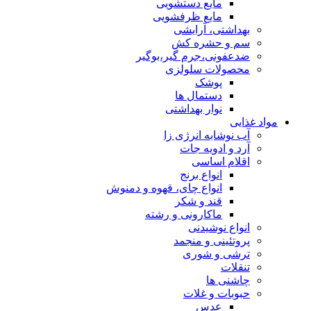
مایع دستشویی
مایع ظرفشویی
بهداشتی، آرایشی
سم و حشره کش
ضدعفونی،جرم گیر،بوگیر
محصولات سلولزی
پوشک
دستمال ها
نوار بهداشتی
مواد غذایی
آب نوشابه انرژی زا
آرد و ادویه جات
اقلام اساسی
انواع برنج
انواع چای، قهوه و دمنوش
قند و شکر
ماکارونی و رشته
انواع نوشیدنی
پروتئینی و منجمد
ترشی و شوری
تنقلات
چاشنی ها
حبوبات و غلات
عدس