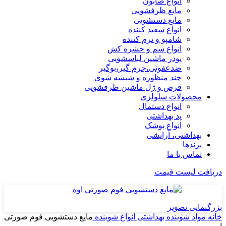
انواع صابون
مایع ظرفشویی
مایع دستشویی
انواع سفید کننده
شامپو و نرم کننده
انواع سم و حشره کش
پودر ماشین لباسشویی
ضدعفونی،جرم گیر،بوگیر
چند منظوره و شیشه شوی
قرص و ژل ماشین ظرفشویی
محصولات سلولزی
انواع دستمال
پد بهداشتی
انواع پوشک
بهداشتی، آرایشی
برندها
تماس با ما
دریافت لیست قیمت
بزرگنمایی تصویر
خانه
مواد شوینده بهداشتی
انواع شوینده
مایع دستشویی فوم صورتی