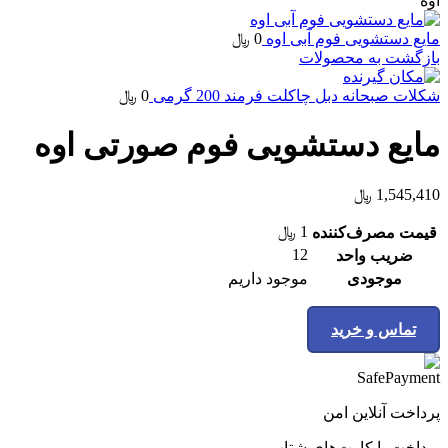
اوه
مایع دستشویی فوم آبی اوه
0
﷼
بازگشت به محصولات
شکلات صبحانه دبل چاکلت فرمند 200 گرمی
0
﷼
مایع دستشویی فوم صورتی اوه
1,545,410
﷼
1
﷼
قیمت مصرف‌کننده
12
ضریب واحد
موجودی
موجود داریم
تماس و خرید
پرداخت آنلاین امن
پرداخت با کارت‌های شتاب