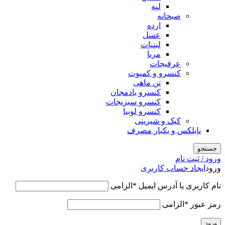
لپه
صبحانه
ارده
عسل
لبنیات
مربا
عرقیجات
کنسرو و کمپوت
تن ماهی
کنسرو بادمجان
کنسرو سبزیجات
کنسرو لوبیا
کیک و شیرینی
نایلکس و یکبار مصرف
جستجو
ورود / ثبت نام
ورود
ایجاد حساب کاربری
نام کاربری یا آدرس ایمیل
*
الزامی
رمز عبور
*
الزامی
ورود