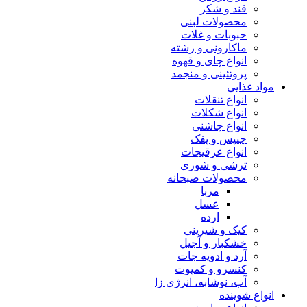
قند و شکر
محصولات لبنی
حبوبات و غلات
ماکارونی و رشته
انواع چای و قهوه
پروتئینی و منجمد
مواد غذایی
انواع تنقلات
انواع شکلات
انواع چاشنی
چیپس و پفک
انواع عرقیجات
ترشی و شوری
محصولات صبحانه
مربا
عسل
ارده
کیک و شیرینی
خشکبار و آجیل
آرد و ادویه جات
کنسرو و کمپوت
آب، نوشابه، انرژی زا
انواع شوینده