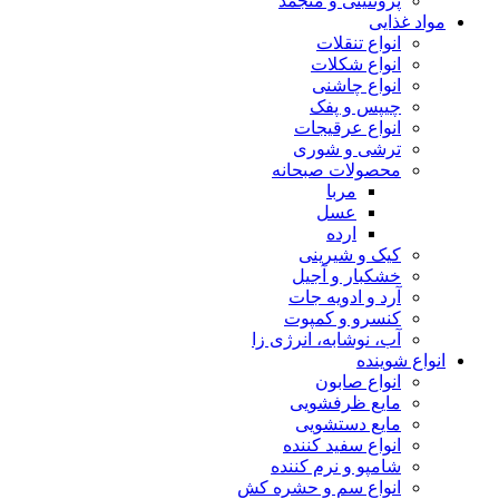
پروتئینی و منجمد
مواد غذایی
انواع تنقلات
انواع شکلات
انواع چاشنی
چیپس و پفک
انواع عرقیجات
ترشی و شوری
محصولات صبحانه
مربا
عسل
ارده
کیک و شیرینی
خشکبار و آجیل
آرد و ادویه جات
کنسرو و کمپوت
آب، نوشابه، انرژی زا
انواع شوینده
انواع صابون
مایع ظرفشویی
مایع دستشویی
انواع سفید کننده
شامپو و نرم کننده
انواع سم و حشره کش