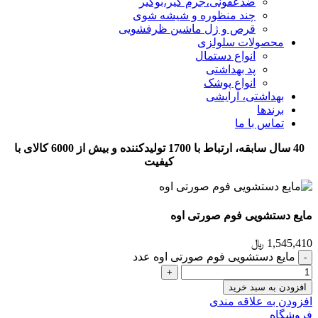
ضدعفونی،جرم گیر،بوگیر
چند منظوره و شیشه شوی
قرص و ژل ماشین ظرفشویی
محصولات سلولزی
انواع دستمال
پد بهداشتی
انواع پوشک
بهداشتی، آرایشی
برندها
تماس با ما
40 سال سابقه، ارتباط با 1700 تولیدکننده و بیش از 6000 کالای با
کیفیت
مایع دستشویی فوم صورتی اوه
1,545,410
﷼
مایع دستشویی فوم صورتی اوه عدد
افزودن به سبد خرید
افزودن به علاقه مندی
فروشگاه