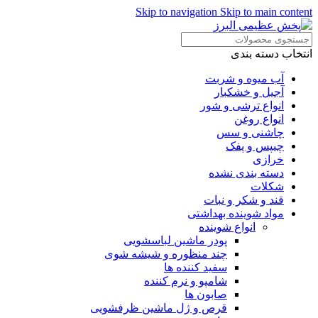
Skip to navigation
Skip to main content
انتخاب دسته بندی
آب میوه و شربت
آجیل و خشکبار
انواع ترشی و شور
انواع روغن
چاشنی و سس
چیپس و پفک
خرازی
دسته بندی نشده
شکلات
قند و شکر و نبات
مواد شوینده بهداشتی
انواع شوینده
پودر ماشین لباسشویی
چند منظوره و شیشه شوی
سفید کننده ها
شامپو و نرم کننده
صابون ها
قرص و ژل ماشین ظرفشویی