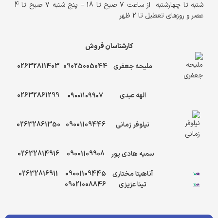
شنبه تا چهارشنبه از ساعت 7 صبح تا 18 – پنج شنبه 7 صبح تا 4
عصر و روزهای تعطیل تا 2 ظهر
کارشناسان فروش
ملیحه جعفری
09025005044
02632811403
الهه عبدی
۰۹۰۰۱۱۰۹۹۰۷
02632861299
نیلوفر زمانی
09001109446
02632861350
سمیه هادی پور
09001109908
02632814916
آناهیتا مختاری
09001109445
02632816911
تینا عزیزی
09021008846