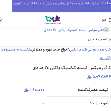
40 سال سابقه، ارتباط با 1700 تولیدکننده و بیش از 6000 کالای با کیفیت
Skip to navigation
Skip to main content
منو
بزرگنمایی تصویر
خانه
مواد غذایی
اقلام اساسی
انواع چای، قهوه و دمنوش
بازگشت به محصولات
کافی میکس نستله کلاسیک پاکتی ۲۰ عددی
5,847,844
﷼
قیمت مصرف‌کننده
2,600,000
﷼
ضریب واحد
10