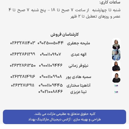
ساعات کاری:
شنبه تا چهارشنبه از ساعت 7 صبح تا 18 – پنج شنبه 7 صبح تا 4
عصر و روزهای تعطیل تا 2 ظهر
کارشناسان فروش
ملیحه جعفری
09025005044
02632811403
الهه عبدی
۰۹۰۰۱۱۰۹۹۰۷
02632861299
نیلوفر زمانی
09001109446
02632861350
سمیه هادی پور
09001109908
02632814916
آناهیتا مختاری
09001109445
02632816911
تینا عزیزی
09021008846
کلیه حقوق متعلق به عظیمی مارکت می باشد.
طراحی و بهینه سازی :
آژانس دیجیتال مارکتینگ بهداد