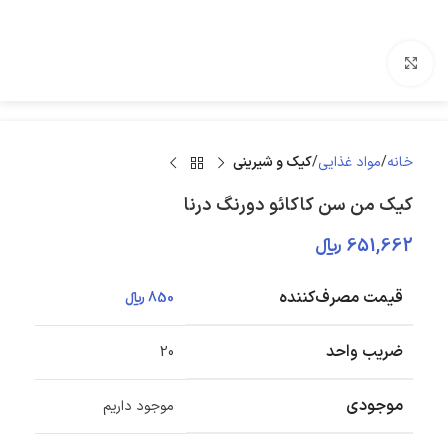
بزرگنمایی تصویر
خانه
مواد غذایی
کیک و شیرینی
کیک من سن کاکائو دورنگ درنا
651,662
﷼
قیمت مصرف‌کننده
850
﷼
ضریب واحد
20
موجودی
موجود داریم