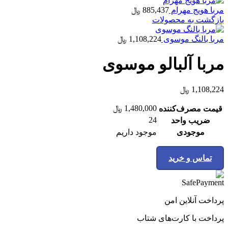
مربا هویج مهرام
885,437
﷼
بازگشت به محصولات
مربا بالنگ موسوی
1,108,224
﷼
مربا آلبالو موسوی
1,108,224
﷼
1,480,000
﷼
قیمت مصرف‌کننده
24
ضریب واحد
موجودی
موجود داریم
تماس و خرید
پرداخت آنلاین امن
پرداخت با کارت‌های شتاب