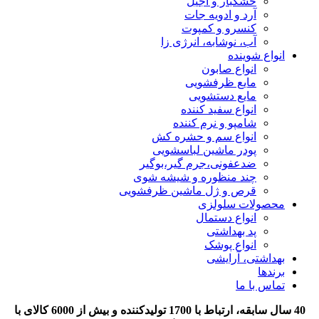
خشکبار و آجیل
آرد و ادویه جات
کنسرو و کمپوت
آب، نوشابه، انرژی زا
انواع شوینده
انواع صابون
مایع ظرفشویی
مایع دستشویی
انواع سفید کننده
شامپو و نرم کننده
انواع سم و حشره کش
پودر ماشین لباسشویی
ضدعفونی،جرم گیر،بوگیر
چند منظوره و شیشه شوی
قرص و ژل ماشین ظرفشویی
محصولات سلولزی
انواع دستمال
پد بهداشتی
انواع پوشک
بهداشتی، آرایشی
برندها
تماس با ما
40 سال سابقه، ارتباط با 1700 تولیدکننده و بیش از 6000 کالای با