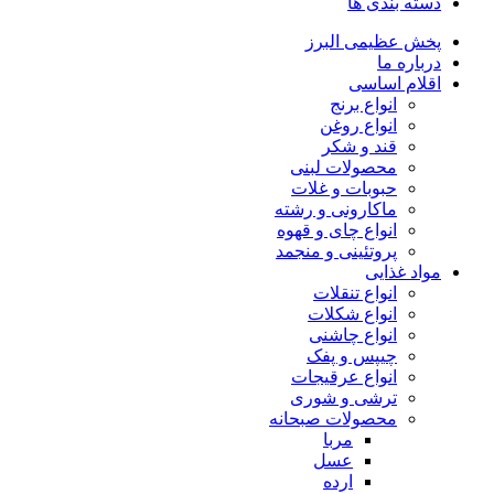
دسته بندی ها
پخش عظیمی البرز
درباره ما
اقلام اساسی
انواع برنج
انواع روغن
قند و شکر
محصولات لبنی
حبوبات و غلات
ماکارونی و رشته
انواع چای و قهوه
پروتئینی و منجمد
مواد غذایی
انواع تنقلات
انواع شکلات
انواع چاشنی
چیپس و پفک
انواع عرقیجات
ترشی و شوری
محصولات صبحانه
مربا
عسل
ارده