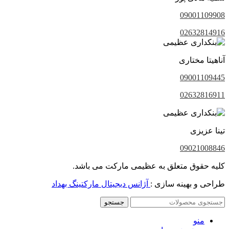
09001109908
02632814916
آناهیتا مختاری
09001109445
02632816911
تینا عزیزی
09021008846
کلیه حقوق متعلق به عظیمی مارکت می باشد.
طراحی و بهینه سازی :
آژانس دیجیتال مارکتینگ بهداد
جستجو
منو