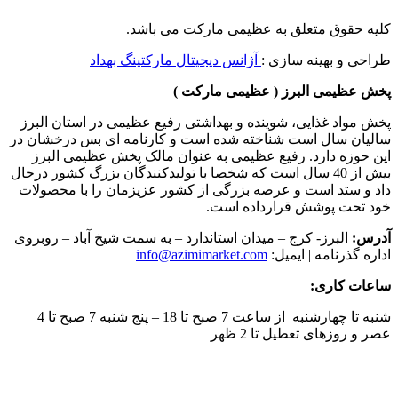
کلیه حقوق متعلق به عظیمی مارکت می باشد.
طراحی و بهینه سازی :
آژانس دیجیتال مارکتینگ بهداد
پخش عظیمی البرز ( عظیمی مارکت )
پخش مواد غذایی، شوینده و بهداشتی رفیع عظیمی در استان البرز
سالیان سال است شناخته شده است و کارنامه ای بس درخشان در
این حوزه دارد. رفیع عظیمی به عنوان مالک پخش عظیمی البرز
بیش از 40 سال است که شخصا با تولیدکنندگان بزرگ کشور درحال
داد و ستد است و عرصه بزرگی از کشور عزیزمان را با محصولات
خود تحت پوشش قرارداده است.
آدرس:
البرز- کرج – میدان استاندارد – به سمت شیخ آباد – روبروی
اداره گذرنامه | ایمیل:
info@azimimarket.com
ساعات کاری:
شنبه تا چهارشنبه از ساعت 7 صبح تا 18 – پنج شنبه 7 صبح تا 4
عصر و روزهای تعطیل تا 2 ظهر