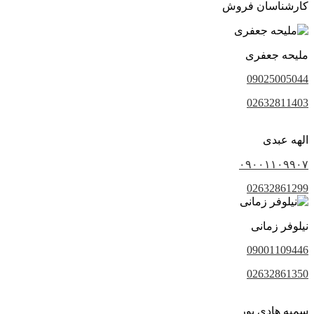
کارشناسان فروش
ملیحه جعفری
09025005044
02632811403
الهه عبدی
۰۹۰۰۱۱۰۹۹۰۷
02632861299
نیلوفر زمانی
09001109446
02632861350
سمیه هادی پور