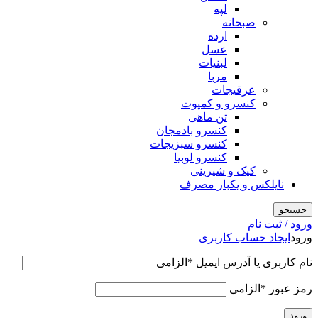
لپه
صبحانه
ارده
عسل
لبنیات
مربا
عرقیجات
کنسرو و کمپوت
تن ماهی
کنسرو بادمجان
کنسرو سبزیجات
کنسرو لوبیا
کیک و شیرینی
نایلکس و یکبار مصرف
جستجو
ورود / ثبت نام
ورود
ایجاد حساب کاربری
نام کاربری یا آدرس ایمیل
*
الزامی
رمز عبور
*
الزامی
ورود