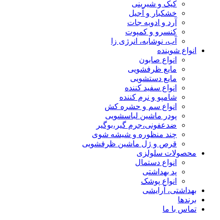
کیک و شیرینی
خشکبار و آجیل
آرد و ادویه جات
کنسرو و کمپوت
آب، نوشابه، انرژی زا
انواع شوینده
انواع صابون
مایع ظرفشویی
مایع دستشویی
انواع سفید کننده
شامپو و نرم کننده
انواع سم و حشره کش
پودر ماشین لباسشویی
ضدعفونی،جرم گیر،بوگیر
چند منظوره و شیشه شوی
قرص و ژل ماشین ظرفشویی
محصولات سلولزی
انواع دستمال
پد بهداشتی
انواع پوشک
بهداشتی، آرایشی
برندها
تماس با ما