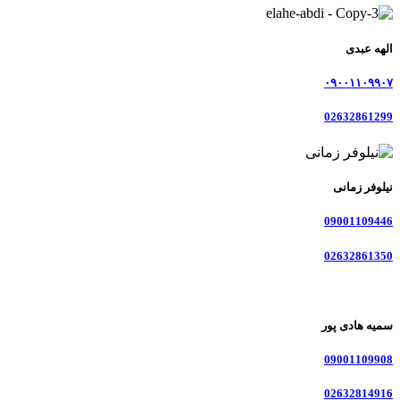
الهه عبدی
۰۹۰۰۱۱۰۹۹۰۷
02632861299
نیلوفر زمانی
09001109446
02632861350
سمیه هادی پور
09001109908
02632814916