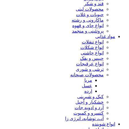
قند و شکر
محصولات لبنی
حبوبات و غلات
ماکارونی و رشته
انواع چای و قهوه
پروتئینی و منجمد
مواد غذایی
انواع تنقلات
انواع شکلات
انواع چاشنی
چیپس و پفک
انواع عرقیجات
ترشی و شوری
محصولات صبحانه
مربا
عسل
ارده
کیک و شیرینی
خشکبار و آجیل
آرد و ادویه جات
کنسرو و کمپوت
آب، نوشابه، انرژی زا
انواع شوینده