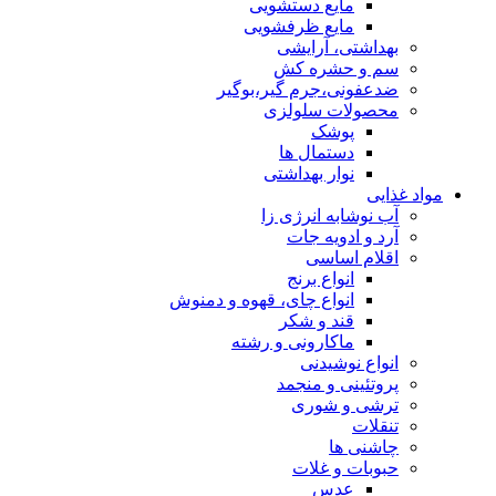
مایع دستشویی
مایع ظرفشویی
بهداشتی، آرایشی
سم و حشره کش
ضدعفونی،جرم گیر،بوگیر
محصولات سلولزی
پوشک
دستمال ها
نوار بهداشتی
مواد غذایی
آب نوشابه انرژی زا
آرد و ادویه جات
اقلام اساسی
انواع برنج
انواع چای، قهوه و دمنوش
قند و شکر
ماکارونی و رشته
انواع نوشیدنی
پروتئینی و منجمد
ترشی و شوری
تنقلات
چاشنی ها
حبوبات و غلات
عدس