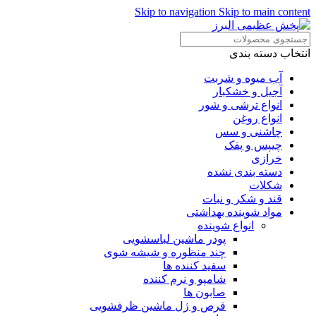
Skip to navigation
Skip to main content
انتخاب دسته بندی
آب میوه و شربت
آجیل و خشکبار
انواع ترشی و شور
انواع روغن
چاشنی و سس
چیپس و پفک
خرازی
دسته بندی نشده
شکلات
قند و شکر و نبات
مواد شوینده بهداشتی
انواع شوینده
پودر ماشین لباسشویی
چند منظوره و شیشه شوی
سفید کننده ها
شامپو و نرم کننده
صابون ها
قرص و ژل ماشین ظرفشویی