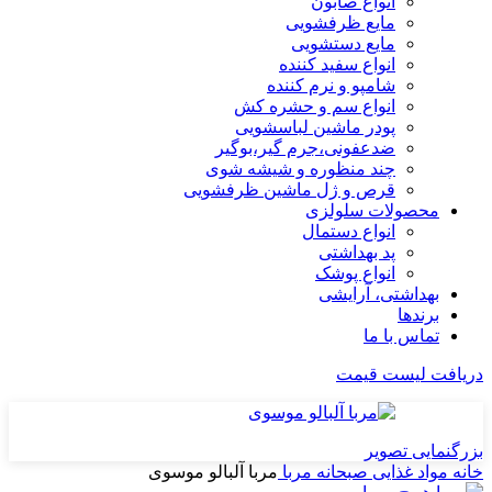
انواع صابون
مایع ظرفشویی
مایع دستشویی
انواع سفید کننده
شامپو و نرم کننده
انواع سم و حشره کش
پودر ماشین لباسشویی
ضدعفونی،جرم گیر،بوگیر
چند منظوره و شیشه شوی
قرص و ژل ماشین ظرفشویی
محصولات سلولزی
انواع دستمال
پد بهداشتی
انواع پوشک
بهداشتی، آرایشی
برندها
تماس با ما
دریافت لیست قیمت
بزرگنمایی تصویر
خانه
مواد غذایی
صبحانه
مربا
مربا آلبالو موسوی