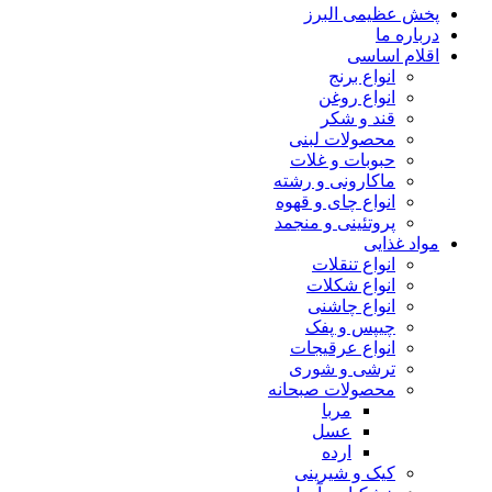
پخش عظیمی البرز
درباره ما
اقلام اساسی
انواع برنج
انواع روغن
قند و شکر
محصولات لبنی
حبوبات و غلات
ماکارونی و رشته
انواع چای و قهوه
پروتئینی و منجمد
مواد غذایی
انواع تنقلات
انواع شکلات
انواع چاشنی
چیپس و پفک
انواع عرقیجات
ترشی و شوری
محصولات صبحانه
مربا
عسل
ارده
کیک و شیرینی