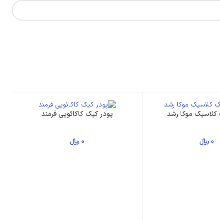
 کلاسیک موکا رشد
پودر کیک کاکائویی فرمند
0
﷼
0
﷼