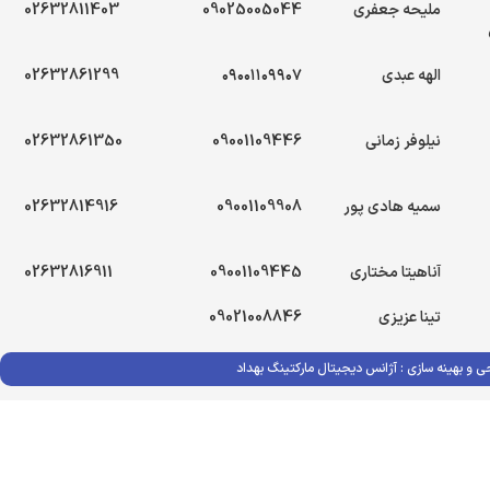
ملیحه جعفری
09025005044
02632811403
الهه عبدی
۰۹۰۰۱۱۰۹۹۰۷
02632861299
نیلوفر زمانی
09001109446
02632861350
سمیه هادی پور
09001109908
02632814916
آناهیتا مختاری
09001109445
02632816911
تینا عزیزی
09021008846
ی و بهینه سازی :
آژانس دیجیتال مارکتینگ بهداد