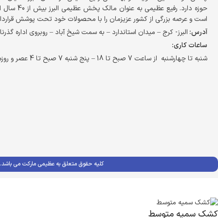
حوزه دارد. ر
است و عرصه بزرگی از کشور عزیزمان را با محصولات خود تحت پوشش قراردا
آدرس:
البرز- کرج – میدان استاندارد – به سمت شیخ آباد – روبروی اداره گذرنا
ساعات کاری:
شنبه تا چهارشنبه از ساعت 7 صبح تا 18 – پنج شنبه 7 صبح تا 4 عصر و روزهای تعطیل تا 2 ظهر
کلیه حقوق متعلق به عظیمی مارکت می باشد.
کشک سمیه متوسط