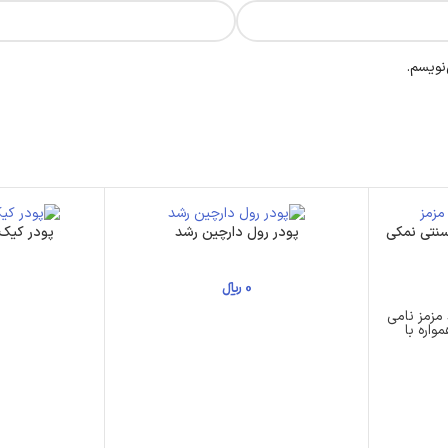
نویسم.
سنتی نمکی
پودر رول دارچین رشد
پودر کیک
0
﷼
مزمز نامی
واره با