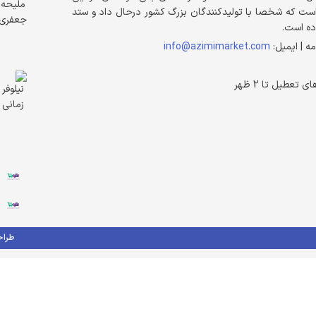
فیع عظیمی به عنوان مالک پخش عظیمی البرز بیش از 40 سال است که شخصا با تولیدکنندگان بزرگ کشور درحال داد و ستد
ده است.
مه | ایمیل:
info@azimimarket.com
طراح