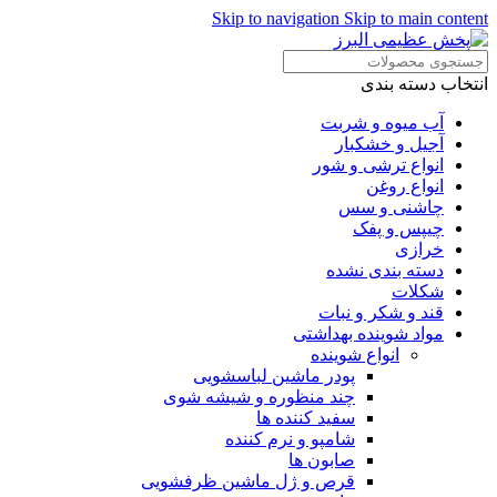
Skip to navigation
Skip to main content
انتخاب دسته بندی
آب میوه و شربت
آجیل و خشکبار
انواع ترشی و شور
انواع روغن
چاشنی و سس
چیپس و پفک
خرازی
دسته بندی نشده
شکلات
قند و شکر و نبات
مواد شوینده بهداشتی
انواع شوینده
پودر ماشین لباسشویی
چند منظوره و شیشه شوی
سفید کننده ها
شامپو و نرم کننده
صابون ها
قرص و ژل ماشین ظرفشویی