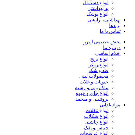
انواع دستمال
پد بهداشتی
انواع پوشک
بهداشتی، آرایشی
برندها
تماس با ما
پخش عظیمی البرز
درباره ما
اقلام اساسی
انواع برنج
انواع روغن
قند و شکر
محصولات لبنی
حبوبات و غلات
ماکارونی و رشته
انواع چای و قهوه
پروتئینی و منجمد
مواد غذایی
انواع تنقلات
انواع شکلات
انواع چاشنی
چیپس و پفک
انواع عرقیجات