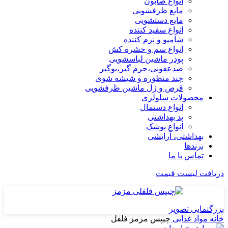
انواع صابون
مایع ظرفشویی
مایع دستشویی
انواع سفید کننده
شامپو و نرم کننده
انواع سم و حشره کش
پودر ماشین لباسشویی
ضدعفونی،جرم گیر،بوگیر
چند منظوره و شیشه شوی
قرص و ژل ماشین ظرفشویی
محصولات سلولزی
انواع دستمال
پد بهداشتی
انواع پوشک
بهداشتی، آرایشی
برندها
تماس با ما
دریافت لیست قیمت
بزرگنمایی تصویر
خانه
مواد غذایی
چیپس مزمز فلفل