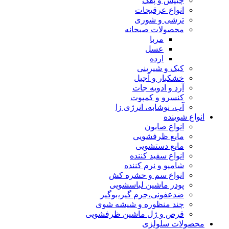
چیپس و پفک
انواع عرقیجات
ترشی و شوری
محصولات صبحانه
مربا
عسل
ارده
کیک و شیرینی
خشکبار و آجیل
آرد و ادویه جات
کنسرو و کمپوت
آب، نوشابه، انرژی زا
انواع شوینده
انواع صابون
مایع ظرفشویی
مایع دستشویی
انواع سفید کننده
شامپو و نرم کننده
انواع سم و حشره کش
پودر ماشین لباسشویی
ضدعفونی،جرم گیر،بوگیر
چند منظوره و شیشه شوی
قرص و ژل ماشین ظرفشویی
محصولات سلولزی