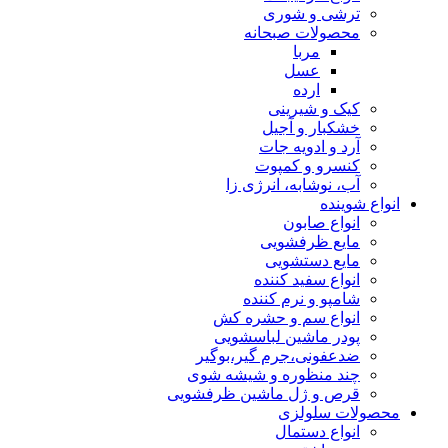
ترشی و شوری
محصولات صبحانه
مربا
عسل
ارده
کیک و شیرینی
خشکبار و آجیل
آرد و ادویه جات
کنسرو و کمپوت
آب، نوشابه، انرژی زا
انواع شوینده
انواع صابون
مایع ظرفشویی
مایع دستشویی
انواع سفید کننده
شامپو و نرم کننده
انواع سم و حشره کش
پودر ماشین لباسشویی
ضدعفونی،جرم گیر،بوگیر
چند منظوره و شیشه شوی
قرص و ژل ماشین ظرفشویی
محصولات سلولزی
انواع دستمال