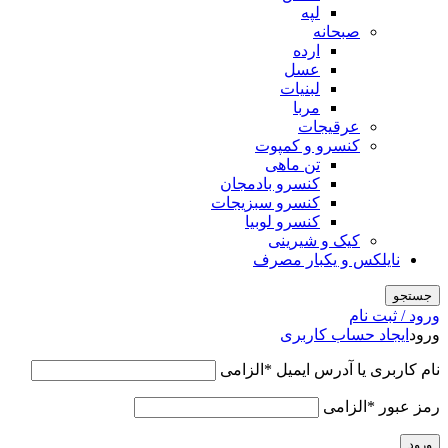
لپه
صبحانه
ارده
عسل
لبنیات
مربا
عرقیجات
کنسرو و کمپوت
تن ماهی
کنسرو بادمجان
کنسرو سبزیجات
کنسرو لوبیا
کیک و شیرینی
نایلکس و یکبار مصرف
جستجو
ورود / ثبت نام
ورود
ایجاد حساب کاربری
نام کاربری یا آدرس ایمیل
*
الزامی
رمز عبور
*
الزامی
ورود