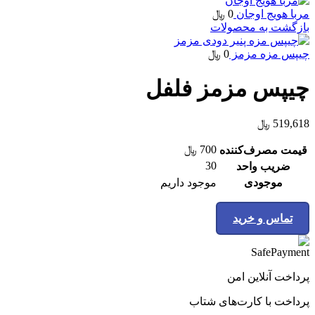
مربا هویج اوجان
0
﷼
بازگشت به محصولات
چیپس مزه مزمز
0
﷼
چیپس مزمز فلفل
519,618
﷼
700
﷼
قیمت مصرف‌کننده
30
ضریب واحد
موجودی
موجود داریم
تماس و خرید
پرداخت آنلاین امن
پرداخت با کارت‌های شتاب