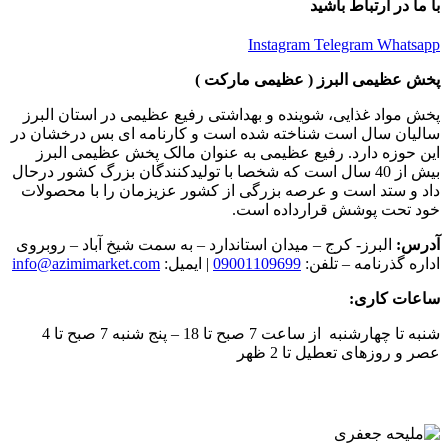
با ما در ارتباط باشید
Instagram
Telegram
Whatsapp
پخش عظیمی البرز ( عظیمی مارکت )
پخش مواد غذایی، شوینده و بهداشتی رفیع عظیمی در استان البرز
سالیان سال است شناخته شده است و کارنامه ای بس درخشان در
این حوزه دارد. رفیع عظیمی به عنوان مالک پخش عظیمی البرز
بیش از 40 سال است که شخصا با تولیدکنندگان بزرگ کشور درحال
داد و ستد است و عرصه بزرگی از کشور عزیزمان را با محصولات
خود تحت پوشش قرارداده است.
آدرس:
البرز- کرج – میدان استاندارد – به سمت شیخ آباد – روبروی
اداره گذرنامه – تلفن:
09001109699
| ایمیل:
info@azimimarket.com
ساعات کاری:
شنبه تا چهارشنبه از ساعت 7 صبح تا 18 – پنج شنبه 7 صبح تا 4
عصر و روزهای تعطیل تا 2 ظهر