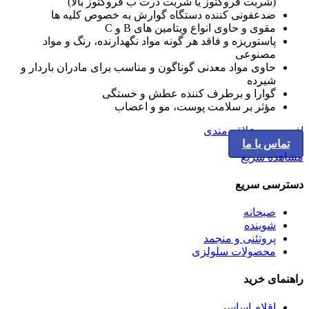
(شربت فروکتوز یا شربت ذرت ب فروکتوز بالا)
ضدعفونی کننده دستگاه گوارش به خصوص کلیه ها
مقوی و حاوی انواع ویتامین های B و C
پاستوریزه و فاقد هر گونه مواد نگهدارنده، رنگ و مواد
مصنوعی
حاوی مواد معدنی گوناگون و مناسب برای مادران باردار و
شیرده
گوارا و برطرف کننده عطش و خستگی
مؤثر بر سلامت پوست، مو و اعصاب
افزودن به علاقه مندی
تماس با ما
مشاهده سریع
دسترسی سریع
صبحانه
شوینده
پروتئنی و منجمد
محصولات سلولزی
راهنمای خرید
اقلام اساسی