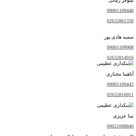
نیلوفر زمانی
09001109446
02632861350
سمیه هادی پور
09001109908
02632814916
آناهیتا مختاری
09001109445
02632816911
تینا عزیزی
09021008846