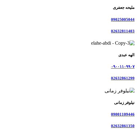
ملیحه جعفری
09025005044
02632811403
الهه عبدی
۰۹۰۰۱۱۰۹۹۰۷
02632861299
نیلوفر زمانی
09001109446
02632861350