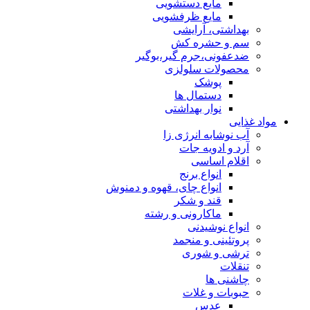
مایع دستشویی
مایع ظرفشویی
بهداشتی، آرایشی
سم و حشره کش
ضدعفونی،جرم گیر،بوگیر
محصولات سلولزی
پوشک
دستمال ها
نوار بهداشتی
مواد غذایی
آب نوشابه انرژی زا
آرد و ادویه جات
اقلام اساسی
انواع برنج
انواع چای، قهوه و دمنوش
قند و شکر
ماکارونی و رشته
انواع نوشیدنی
پروتئینی و منجمد
ترشی و شوری
تنقلات
چاشنی ها
حبوبات و غلات
عدس