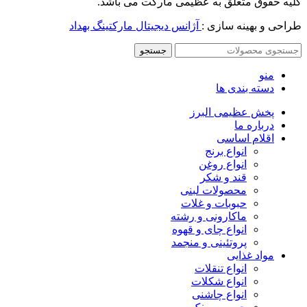
کلیه حقوق متعلق به عظیمی مارکت می باشد.
طراحی و بهینه سازی :
آژانس دیجیتال مارکتینگ بهداد
جستجو
منو
دسته بندی ها
پخش عظیمی البرز
درباره ما
اقلام اساسی
انواع برنج
انواع روغن
قند و شکر
محصولات لبنی
حبوبات و غلات
ماکارونی و رشته
انواع چای و قهوه
پروتئینی و منجمد
مواد غذایی
انواع تنقلات
انواع شکلات
انواع چاشنی