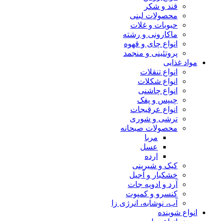
قند و شکر
محصولات لبنی
حبوبات و غلات
ماکارونی و رشته
انواع چای و قهوه
پروتئینی و منجمد
مواد غذایی
انواع تنقلات
انواع شکلات
انواع چاشنی
چیپس و پفک
انواع عرقیجات
ترشی و شوری
محصولات صبحانه
مربا
عسل
ارده
کیک و شیرینی
خشکبار و آجیل
آرد و ادویه جات
کنسرو و کمپوت
آب، نوشابه، انرژی زا
انواع شوینده