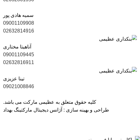
سمیه هادی پور
09001109908
02632814916
آناهیتا مختاری
09001109445
02632816911
تینا عزیزی
09021008846
کلیه حقوق متعلق به عظیمی مارکت می باشد.
طراحی و بهینه سازی :
آژانس دیجیتال مارکتینگ بهداد
40 سال سابقه، ارتباط با 1700 تولیدکننده و بیش از 6000 کالای با
کیفیت