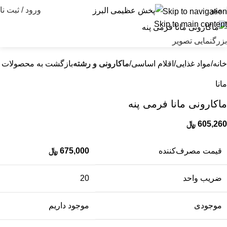
منو
ورود / ثبت نا
Skip to navigation
Skip to main content
بزرگنمایی تصویر
خانه
مواد غذایی
اقلام اساسی
ماکارونی و رشته
بازگشت به محصولات
مانا
ماکارونی مانا فرمی پنه
605,260
﷼
قیمت مصرف‌کننده
675,000
﷼
ضریب واحد
20
موجودی
موجود داریم