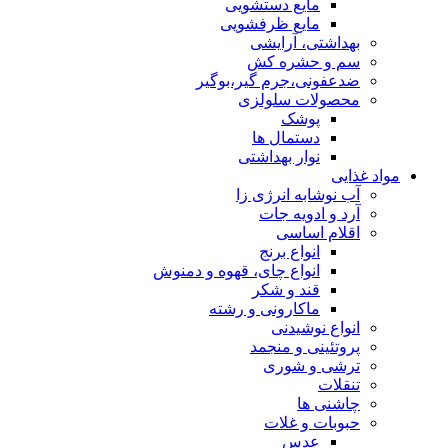
مایع دستشویی
مایع ظرفشویی
بهداشتی، آرایشی
سم و حشره کش
ضدعفونی،جرم گیر،بوگیر
محصولات سلولزی
پوشک
دستمال ها
نوار بهداشتی
مواد غذایی
آب نوشابه انرژی زا
آرد و ادویه جات
اقلام اساسی
انواع برنج
انواع چای، قهوه و دمنوش
قند و شکر
ماکارونی و رشته
انواع نوشیدنی
پروتئینی و منجمد
ترشی و شوری
تنقلات
چاشنی ها
حبوبات و غلات
عدس