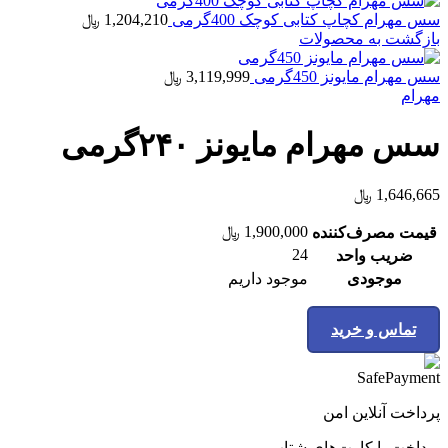
سس مهرام کچاپ کتابی کوچک 400گرمی
1,204,210
﷼
بازگشت به محصولات
سس مهرام مایونز 450گرمی
3,119,999
﷼
مهرام
سس مهرام مایونز ۲۴۰گرمی
1,646,665
﷼
1,900,000
﷼
قیمت مصرف‌کننده
24
ضریب واحد
موجودی
موجود داریم
تماس و خرید
پرداخت آنلاین امن
پرداخت با کارت‌های شتاب