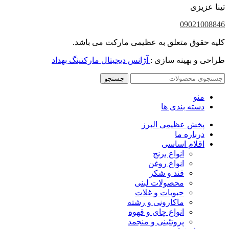
تینا عزیزی
09021008846
کلیه حقوق متعلق به عظیمی مارکت می باشد.
طراحی و بهینه سازی :
آژانس دیجیتال مارکتینگ بهداد
جستجو
منو
دسته بندی ها
پخش عظیمی البرز
درباره ما
اقلام اساسی
انواع برنج
انواع روغن
قند و شکر
محصولات لبنی
حبوبات و غلات
ماکارونی و رشته
انواع چای و قهوه
پروتئینی و منجمد