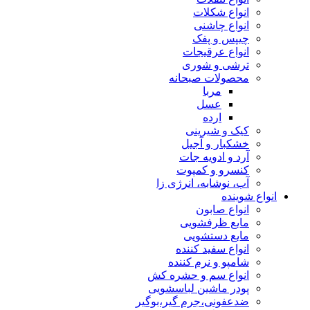
انواع شکلات
انواع چاشنی
چیپس و پفک
انواع عرقیجات
ترشی و شوری
محصولات صبحانه
مربا
عسل
ارده
کیک و شیرینی
خشکبار و آجیل
آرد و ادویه جات
کنسرو و کمپوت
آب، نوشابه، انرژی زا
انواع شوینده
انواع صابون
مایع ظرفشویی
مایع دستشویی
انواع سفید کننده
شامپو و نرم کننده
انواع سم و حشره کش
پودر ماشین لباسشویی
ضدعفونی،جرم گیر،بوگیر