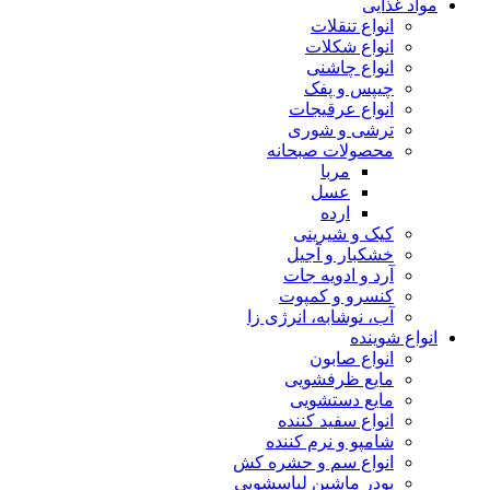
مواد غذایی
انواع تنقلات
انواع شکلات
انواع چاشنی
چیپس و پفک
انواع عرقیجات
ترشی و شوری
محصولات صبحانه
مربا
عسل
ارده
کیک و شیرینی
خشکبار و آجیل
آرد و ادویه جات
کنسرو و کمپوت
آب، نوشابه، انرژی زا
انواع شوینده
انواع صابون
مایع ظرفشویی
مایع دستشویی
انواع سفید کننده
شامپو و نرم کننده
انواع سم و حشره کش
پودر ماشین لباسشویی