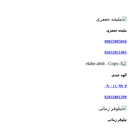
ملیحه جعفری
09025005044
02632811403
الهه عبدی
۰۹۰۰۱۱۰۹۹۰۷
02632861299
نیلوفر زمانی