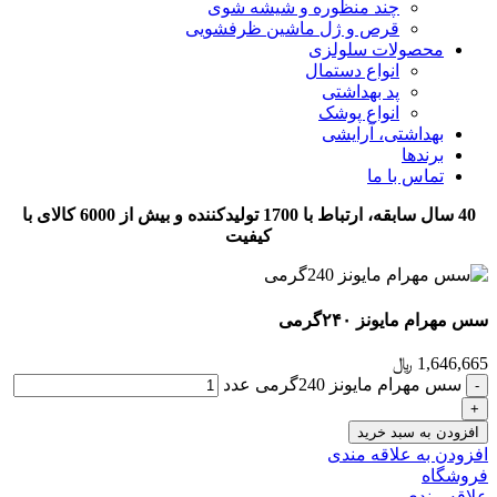
چند منظوره و شیشه شوی
قرص و ژل ماشین ظرفشویی
محصولات سلولزی
انواع دستمال
پد بهداشتی
انواع پوشک
بهداشتی، آرایشی
برندها
تماس با ما
40 سال سابقه، ارتباط با 1700 تولیدکننده و بیش از 6000 کالای با
کیفیت
سس مهرام مایونز ۲۴۰گرمی
1,646,665
﷼
سس مهرام مایونز 240گرمی عدد
افزودن به سبد خرید
افزودن به علاقه مندی
فروشگاه
علاقه مندی