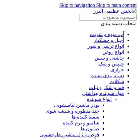
Skip to navigation
Skip to main content
انتخاب دسته بندی
آب میوه و شربت
آجیل و خشکبار
انواع ترشی و شور
انواع روغن
چاشنی و سس
چیپس و پفک
خرازی
دسته بندی نشده
شکلات
قند و شکر و نبات
مواد شوینده بهداشتی
انواع شوینده
پودر ماشین لباسشویی
چند منظوره و شیشه شوی
سفید کننده ها
شامپو و نرم کننده
صابون ها
قرص و ژل ماشین ظرفشویی