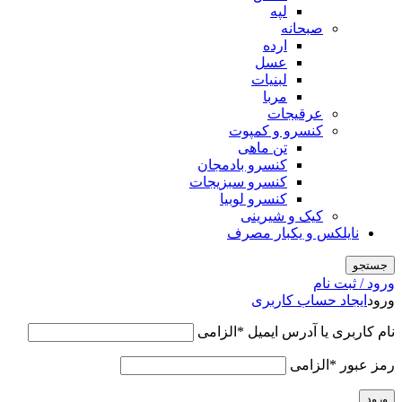
لپه
صبحانه
ارده
عسل
لبنیات
مربا
عرقیجات
کنسرو و کمپوت
تن ماهی
کنسرو بادمجان
کنسرو سبزیجات
کنسرو لوبیا
کیک و شیرینی
نایلکس و یکبار مصرف
جستجو
ورود / ثبت نام
ورود
ایجاد حساب کاربری
نام کاربری یا آدرس ایمیل
*
الزامی
رمز عبور
*
الزامی
ورود