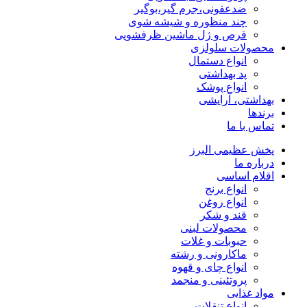
ضدعفونی،جرم گیر،بوگیر
چند منظوره و شیشه شوی
قرص و ژل ماشین ظرفشویی
محصولات سلولزی
انواع دستمال
پد بهداشتی
انواع پوشک
بهداشتی، آرایشی
برندها
تماس با ما
پخش عظیمی البرز
درباره ما
اقلام اساسی
انواع برنج
انواع روغن
قند و شکر
محصولات لبنی
حبوبات و غلات
ماکارونی و رشته
انواع چای و قهوه
پروتئینی و منجمد
مواد غذایی
انواع تنقلات