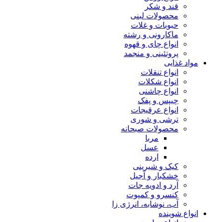
قند و شکر
محصولات لبنی
حبوبات و غلات
ماکارونی و رشته
انواع چای و قهوه
پروتئینی و منجمد
مواد غذایی
انواع تنقلات
انواع شکلات
انواع چاشنی
چیپس و پفک
انواع عرقیجات
ترشی و شوری
محصولات صبحانه
مربا
عسل
ارده
کیک و شیرینی
خشکبار و آجیل
آرد و ادویه جات
کنسرو و کمپوت
آب، نوشابه، انرژی زا
انواع شوینده