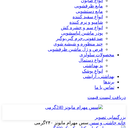
انواع صابون
مایع ظرفشویی
مایع دستشویی
انواع سفید کننده
شامپو و نرم کننده
انواع سم و حشره کش
پودر ماشین لباسشویی
ضدعفونی،جرم گیر،بوگیر
چند منظوره و شیشه شوی
قرص و ژل ماشین ظرفشویی
محصولات سلولزی
انواع دستمال
پد بهداشتی
انواع پوشک
بهداشتی، آرایشی
برندها
تماس با ما
دریافت لیست قیمت
بزرگنمایی تصویر
خانه
چاشنی و سس
سس مهرام مایونز ۲۴۰گرمی