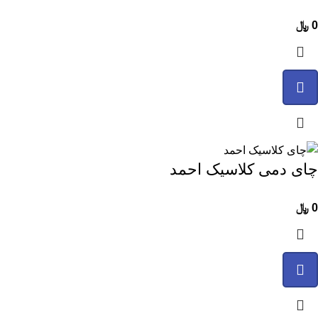
0
﷼
چای دمی کلاسیک احمد
0
﷼