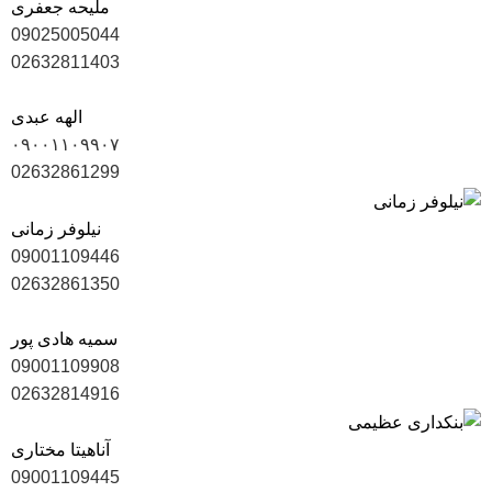
ملیحه جعفری
09025005044
02632811403
الهه عبدی
۰۹۰۰۱۱۰۹۹۰۷
02632861299
نیلوفر زمانی
09001109446
02632861350
سمیه هادی پور
09001109908
02632814916
آناهیتا مختاری
09001109445