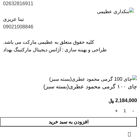
02632816911
تینا عزیزی
09021008846
کلیه حقوق متعلق به عظیمی مارکت می باشد.
طراحی و بهینه سازی :
آژانس دیجیتال مارکتینگ بهداد
40 سال سابقه، ارتباط با 1700 تولیدکننده و بیش از 6000 کالای با
کیفیت
چای ۱۰۰ گرمی محمود عطری(بسته سبز)
2,184,000
﷼
افزودن به سبد خرید