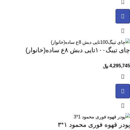
چای تیبگ۱۰۰تایی دبش ۸ع ساده(خانوار)
4,295,745
﷼
پودر قهوه فوری محمود ۱*۳