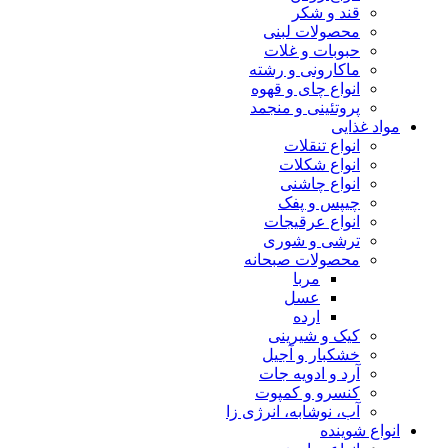
قند و شکر
محصولات لبنی
حبوبات و غلات
ماکارونی و رشته
انواع چای و قهوه
پروتئینی و منجمد
مواد غذایی
انواع تنقلات
انواع شکلات
انواع چاشنی
چیپس و پفک
انواع عرقیجات
ترشی و شوری
محصولات صبحانه
مربا
عسل
ارده
کیک و شیرینی
خشکبار و آجیل
آرد و ادویه جات
کنسرو و کمپوت
آب، نوشابه، انرژی زا
انواع شوینده