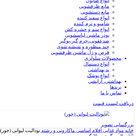
انواع صابون
مایع ظرفشویی
مایع دستشویی
انواع سفید کننده
شامپو و نرم کننده
انواع سم و حشره کش
پودر ماشین لباسشویی
ضدعفونی،جرم گیر،بوگیر
چند منظوره و شیشه شوی
قرص و ژل ماشین ظرفشویی
محصولات سلولزی
انواع دستمال
پد بهداشتی
انواع پوشک
بهداشتی، آرایشی
برندها
تماس با ما
دریافت لیست قیمت
بزرگنمایی تصویر
خانه
مواد غذایی
اقلام اساسی
ماکارونی و رشته
نودالیت لیوانی (جور)