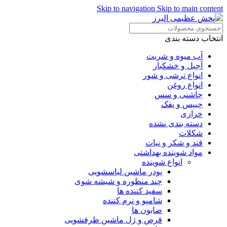
Skip to navigation
Skip to main content
انتخاب دسته بندی
آب میوه و شربت
آجیل و خشکبار
انواع ترشی و شور
انواع روغن
چاشنی و سس
چیپس و پفک
خرازی
دسته بندی نشده
شکلات
قند و شکر و نبات
مواد شوینده بهداشتی
انواع شوینده
پودر ماشین لباسشویی
چند منظوره و شیشه شوی
سفید کننده ها
شامپو و نرم کننده
صابون ها
قرص و ژل ماشین ظرفشویی