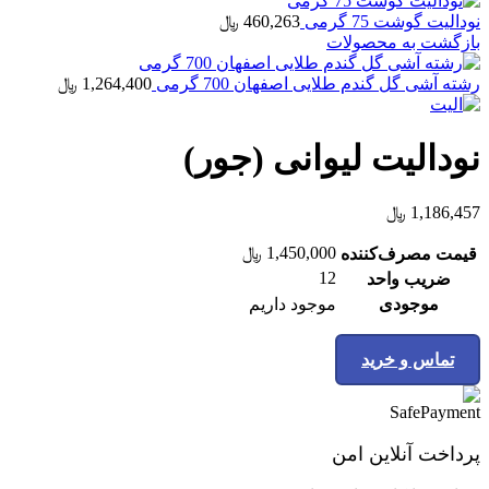
نوداليت گوشت 75 گرمی
460,263
﷼
بازگشت به محصولات
رشته آشی گل گندم طلایی اصفهان 700 گرمی
1,264,400
﷼
نودالیت لیوانی (جور)
1,186,457
﷼
1,450,000
﷼
قیمت مصرف‌کننده
12
ضریب واحد
موجودی
موجود داریم
تماس و خرید
پرداخت آنلاین امن