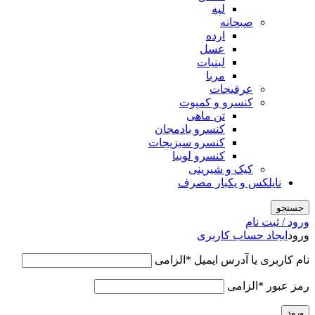
لپه
صبحانه
ارده
عسل
لبنیات
مربا
عرقیجات
کنسرو و کمپوت
تن ماهی
کنسرو بادمجان
کنسرو سبزیجات
کنسرو لوبیا
کیک و شیرینی
نایلکس و یکبار مصرف
جستجو
ورود / ثبت نام
ورود
ایجاد حساب کاربری
نام کاربری یا آدرس ایمیل
*
الزامی
رمز عبور
*
الزامی
ورود