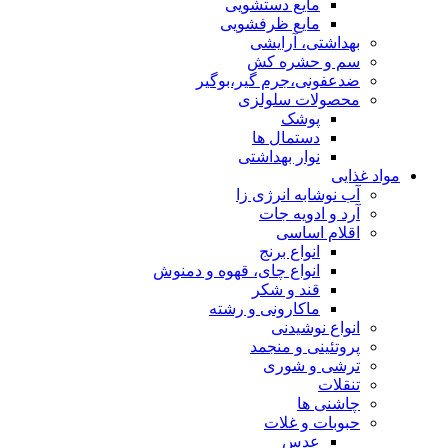
مایع دستشویی
مایع ظرفشویی
بهداشتی، آرایشی
سم و حشره کش
ضدعفونی،جرم گیر،بوگیر
محصولات سلولزی
پوشک
دستمال ها
نوار بهداشتی
مواد غذایی
آب نوشابه انرژی زا
آرد و ادویه جات
اقلام اساسی
انواع برنج
انواع چای، قهوه و دمنوش
قند و شکر
ماکارونی و رشته
انواع نوشیدنی
پروتئینی و منجمد
ترشی و شوری
تنقلات
چاشنی ها
حبوبات و غلات
عدس