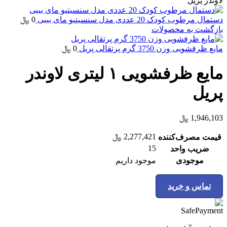
لاوندر پریل
دستمال مرطوب کودک 20 عددی مدل سنسیتیو مای بیبی
0
﷼
بازگشت به محصولات
مايع ظرفشويی وزن 3750 گرم پرتقالی پريل
0
﷼
مایع ظرفشویی ۱ لیتری لاوندر
پریل
1,946,103
﷼
2,277,421
﷼
قیمت مصرف‌کننده
15
ضریب واحد
موجودی
موجود داریم
تماس و خرید