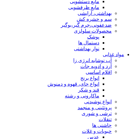
مایع دستشویی
مایع ظرفشویی
بهداشتی، آرایشی
سم و حشره کش
ضدعفونی،جرم گیر،بوگیر
محصولات سلولزی
پوشک
دستمال ها
نوار بهداشتی
مواد غذایی
آب نوشابه انرژی زا
آرد و ادویه جات
اقلام اساسی
انواع برنج
انواع چای، قهوه و دمنوش
قند و شکر
ماکارونی و رشته
انواع نوشیدنی
پروتئینی و منجمد
ترشی و شوری
تنقلات
چاشنی ها
حبوبات و غلات
عدس