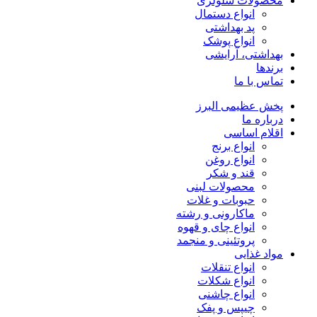
محصولات سلولزی
انواع دستمال
پد بهداشتی
انواع پوشک
بهداشتی، آرایشی
برندها
تماس با ما
پخش عظیمی البرز
درباره ما
اقلام اساسی
انواع برنج
انواع روغن
قند و شکر
محصولات لبنی
حبوبات و غلات
ماکارونی و رشته
انواع چای و قهوه
پروتئینی و منجمد
مواد غذایی
انواع تنقلات
انواع شکلات
انواع چاشنی
چیپس و پفک