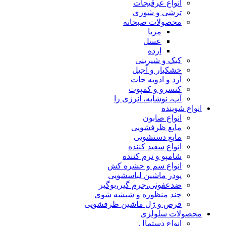
انواع عرقیجات
ترشی و شوری
محصولات صبحانه
مربا
عسل
ارده
کیک و شیرینی
خشکبار و آجیل
آرد و ادویه جات
کنسرو و کمپوت
آب، نوشابه، انرژی زا
انواع شوینده
انواع صابون
مایع ظرفشویی
مایع دستشویی
انواع سفید کننده
شامپو و نرم کننده
انواع سم و حشره کش
پودر ماشین لباسشویی
ضدعفونی،جرم گیر،بوگیر
چند منظوره و شیشه شوی
قرص و ژل ماشین ظرفشویی
محصولات سلولزی
انواع دستمال