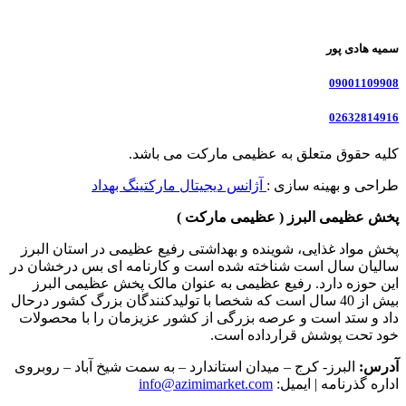
سمیه هادی پور
09001109908
02632814916
کلیه حقوق متعلق به عظیمی مارکت می باشد.
طراحی و بهینه سازی :
آژانس دیجیتال مارکتینگ بهداد
پخش عظیمی البرز ( عظیمی مارکت )
پخش مواد غذایی، شوینده و بهداشتی رفیع عظیمی در استان البرز
سالیان سال است شناخته شده است و کارنامه ای بس درخشان در
این حوزه دارد. رفیع عظیمی به عنوان مالک پخش عظیمی البرز
بیش از 40 سال است که شخصا با تولیدکنندگان بزرگ کشور درحال
داد و ستد است و عرصه بزرگی از کشور عزیزمان را با محصولات
خود تحت پوشش قرارداده است.
آدرس:
البرز- کرج – میدان استاندارد – به سمت شیخ آباد – روبروی
اداره گذرنامه | ایمیل:
info@azimimarket.com