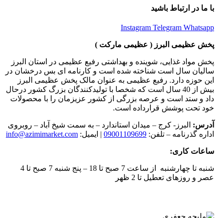
با ما در ارتباط باشید
Instagram
Telegram
Whatsapp
پخش عظیمی البرز ( عظیمی مارکت )
پخش مواد غذایی، شوینده و بهداشتی رفیع عظیمی در استان البرز
سالیان سال است شناخته شده است و کارنامه ای بس درخشان در
این حوزه دارد. رفیع عظیمی به عنوان مالک پخش عظیمی البرز
بیش از 40 سال است که شخصا با تولیدکنندگان بزرگ کشور درحال
داد و ستد است و عرصه بزرگی از کشور عزیزمان را با محصولات
خود تحت پوشش قرارداده است.
آدرس:
البرز- کرج – میدان استاندارد – به سمت شیخ آباد – روبروی
اداره گذرنامه – تلفن:
09001109699
| ایمیل:
info@azimimarket.com
ساعات کاری:
شنبه تا چهارشنبه از ساعت 7 صبح تا 18 – پنج شنبه 7 صبح تا 4
عصر و روزهای تعطیل تا 2 ظهر