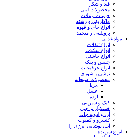
قند و شکر
محصولات لبنی
حبوبات و غلات
ماکارونی و رشته
انواع چای و قهوه
پروتئینی و منجمد
مواد غذایی
انواع تنقلات
انواع شکلات
انواع چاشنی
چیپس و پفک
انواع عرقیجات
ترشی و شوری
محصولات صبحانه
مربا
عسل
ارده
کیک و شیرینی
خشکبار و آجیل
آرد و ادویه جات
کنسرو و کمپوت
آب، نوشابه، انرژی زا
انواع شوینده