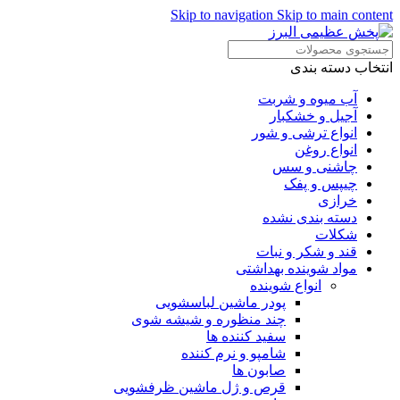
Skip to navigation
Skip to main content
انتخاب دسته بندی
آب میوه و شربت
آجیل و خشکبار
انواع ترشی و شور
انواع روغن
چاشنی و سس
چیپس و پفک
خرازی
دسته بندی نشده
شکلات
قند و شکر و نبات
مواد شوینده بهداشتی
انواع شوینده
پودر ماشین لباسشویی
چند منظوره و شیشه شوی
سفید کننده ها
شامپو و نرم کننده
صابون ها
قرص و ژل ماشین ظرفشویی