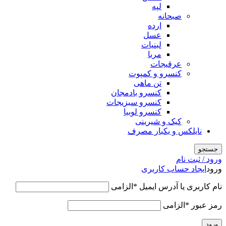
لپه
صبحانه
ارده
عسل
لبنیات
مربا
عرقیجات
کنسرو و کمپوت
تن ماهی
کنسرو بادمجان
کنسرو سبزیجات
کنسرو لوبیا
کیک و شیرینی
نایلکس و یکبار مصرف
جستجو
ورود / ثبت نام
ورود
ایجاد حساب کاربری
نام کاربری یا آدرس ایمیل
*
الزامی
رمز عبور
*
الزامی
ورود