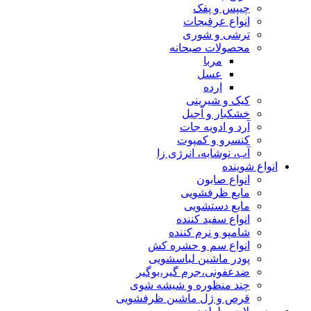
چیپس و پفک
انواع عرقیجات
ترشی و شوری
محصولات صبحانه
مربا
عسل
ارده
کیک و شیرینی
خشکبار و آجیل
آرد و ادویه جات
کنسرو و کمپوت
آب، نوشابه، انرژی زا
انواع شوینده
انواع صابون
مایع ظرفشویی
مایع دستشویی
انواع سفید کننده
شامپو و نرم کننده
انواع سم و حشره کش
پودر ماشین لباسشویی
ضدعفونی،جرم گیر،بوگیر
چند منظوره و شیشه شوی
قرص و ژل ماشین ظرفشویی