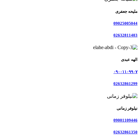
ملیحه جعفری
09025005044
02632811403
الهه عبدی
۰۹۰۰۱۱۰۹۹۰۷
02632861299
نیلوفر زمانی
09001109446
02632861350