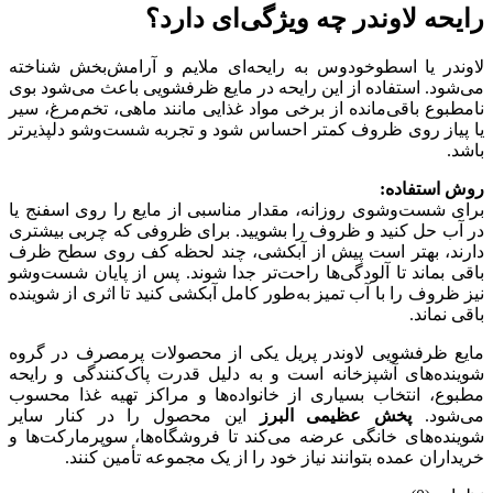
رایحه لاوندر چه ویژگی‌ای دارد؟
لاوندر یا اسطوخودوس به رایحه‌ای ملایم و آرامش‌بخش شناخته
می‌شود. استفاده از این رایحه در مایع ظرفشویی باعث می‌شود بوی
نامطبوع باقی‌مانده از برخی مواد غذایی مانند ماهی، تخم‌مرغ، سیر
یا پیاز روی ظروف کمتر احساس شود و تجربه شست‌وشو دلپذیرتر
باشد.
روش استفاده:
برای شست‌وشوی روزانه، مقدار مناسبی از مایع را روی اسفنج یا
در آب حل کنید و ظروف را بشویید. برای ظروفی که چربی بیشتری
دارند، بهتر است پیش از آبکشی، چند لحظه کف روی سطح ظرف
باقی بماند تا آلودگی‌ها راحت‌تر جدا شوند. پس از پایان شست‌وشو
نیز ظروف را با آب تمیز به‌طور کامل آبکشی کنید تا اثری از شوینده
باقی نماند.
مایع ظرفشویی لاوندر پریل یکی از محصولات پرمصرف در گروه
شوینده‌های آشپزخانه است و به دلیل قدرت پاک‌کنندگی و رایحه
مطبوع، انتخاب بسیاری از خانواده‌ها و مراکز تهیه غذا محسوب
می‌شود.
پخش عظیمی البرز
این محصول را در کنار سایر
شوینده‌های خانگی عرضه می‌کند تا فروشگاه‌ها، سوپرمارکت‌ها و
خریداران عمده بتوانند نیاز خود را از یک مجموعه تأمین کنند.