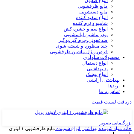
انواع صابون
مایع ظرفشویی
مایع دستشویی
انواع سفید کننده
شامپو و نرم کننده
انواع سم و حشره کش
پودر ماشین لباسشویی
ضدعفونی،جرم گیر،بوگیر
چند منظوره و شیشه شوی
قرص و ژل ماشین ظرفشویی
محصولات سلولزی
انواع دستمال
پد بهداشتی
انواع پوشک
بهداشتی، آرایشی
برندها
تماس با ما
دریافت لیست قیمت
بزرگنمایی تصویر
خانه
مواد شوینده بهداشتی
انواع شوینده
مایع ظرفشویی ۱ لیتری