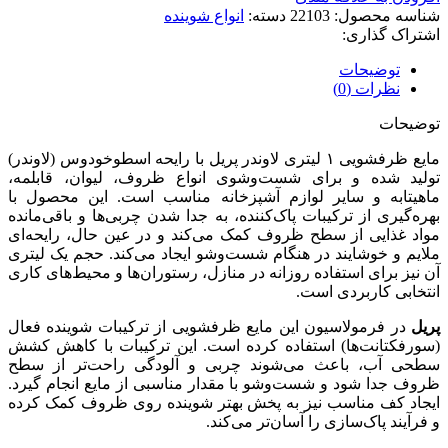
شناسه محصول:
22103
دسته:
انواع شوینده
اشتراک گذاری:
توضیحات
نظرات (0)
توضیحات
مایع ظرفشویی ۱ لیتری لاوندر پریل با رایحه اسطوخودوس (لاوندر)
تولید شده و برای شست‌وشوی انواع ظروف، لیوان، قابلمه،
ماهیتابه و سایر لوازم آشپزخانه مناسب است. این محصول با
بهره‌گیری از ترکیبات پاک‌کننده، به جدا شدن چربی‌ها و باقی‌مانده
مواد غذایی از سطح ظروف کمک می‌کند و در عین حال، رایحه‌ای
ملایم و خوشایند در هنگام شست‌وشو ایجاد می‌کند. حجم یک لیتری
آن نیز برای استفاده روزانه در منازل، رستوران‌ها و محیط‌های کاری
انتخابی کاربردی است.
پریل
در فرمولاسیون این مایع ظرفشویی از ترکیبات شوینده فعال
(سورفکتانت‌ها) استفاده کرده است. این ترکیبات با کاهش کشش
سطحی آب، باعث می‌شوند چربی و آلودگی راحت‌تر از سطح
ظروف جدا شود و شست‌وشو با مقدار مناسبی از مایع انجام گیرد.
ایجاد کف مناسب نیز به پخش بهتر شوینده روی ظروف کمک کرده
و فرآیند پاک‌سازی را آسان‌تر می‌کند.