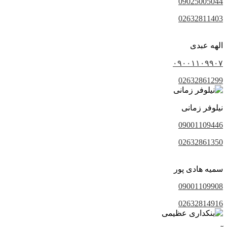
09025005044
02632811403
الهه عبدی
۰۹۰۰۱۱۰۹۹۰۷
02632861299
نیلوفر زمانی
09001109446
02632861350
سمیه هادی پور
09001109908
02632814916