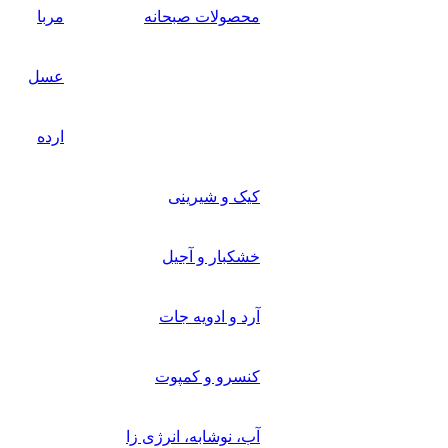
محصولات صبحانه
مربا
عسل
ارده
کیک و شیرینی
خشکبار و آجیل
آرد و ادویه جات
کنسرو و کمپوت
آب، نوشابه، انرژی زا