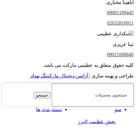
آناهیتا مختاری
09001109445
02632816911
تینا عزیزی
09021008846
کلیه حقوق متعلق به عظیمی مارکت می باشد.
طراحی و بهینه سازی :
آژانس دیجیتال مارکتینگ بهداد
جستجو
منو
دسته بندی ها
پخش عظیمی البرز