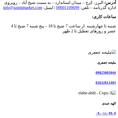
آدرس:
البرز- کرج – میدان استاندارد – به سمت شیخ آباد – روبروی
اداره گذرنامه – تلفن:
09001109699
| ایمیل:
info@azimimarket.com
ساعات کاری:
شنبه تا چهارشنبه از ساعت 7 صبح تا 18 – پنج شنبه 7 صبح تا 4
عصر و روزهای تعطیل تا 2 ظهر
ملیحه جعفری
09025005044
02632811403
الهه عبدی
۰۹۰۰۱۱۰۹۹۰۷