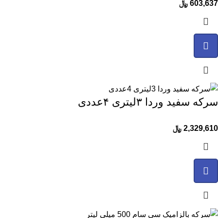
603,637
﷼
سرکه سفید وردا ۳لیتری ۴عددی
2,329,610
﷼