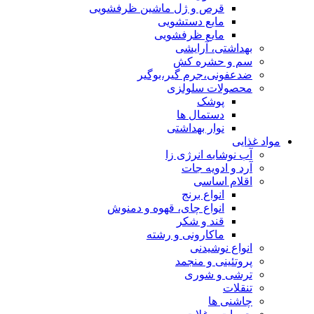
قرص و ژل ماشین ظرفشویی
مایع دستشویی
مایع ظرفشویی
بهداشتی، آرایشی
سم و حشره کش
ضدعفونی،جرم گیر،بوگیر
محصولات سلولزی
پوشک
دستمال ها
نوار بهداشتی
مواد غذایی
آب نوشابه انرژی زا
آرد و ادویه جات
اقلام اساسی
انواع برنج
انواع چای، قهوه و دمنوش
قند و شکر
ماکارونی و رشته
انواع نوشیدنی
پروتئینی و منجمد
ترشی و شوری
تنقلات
چاشنی ها