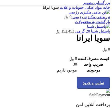
بزرگنمایی تصویر
خانه
مواد غذایی
حبوبات و غلات
سویا ایرانا
تن ماهی مکنزی رژیمی
0
﷼
بازگشت به محصولات
پاستیل شیبا 20 گرمی
152,453
﷼
سویا ایرانا
0
﷼
0
﷼
قیمت مصرف‌کننده
30
ضریب واحد
موجودی
موجود داریم
تماس و خرید
پرداخت آنلاین امن