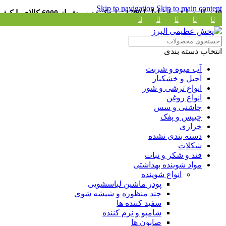
Skip to navigation
Skip to main content
40 سال سابقه، ارتباط با 1700 تولیدکننده و بیش از 6000 کالای با کیفیت
انتخاب دسته بندی
آب میوه و شربت
آجیل و خشکبار
انواع ترشی و شور
انواع روغن
چاشنی و سس
چیپس و پفک
خرازی
دسته بندی نشده
شکلات
قند و شکر و نبات
مواد شوینده بهداشتی
انواع شوینده
پودر ماشین لباسشویی
چند منظوره و شیشه شوی
سفید کننده ها
شامپو و نرم کننده
صابون ها