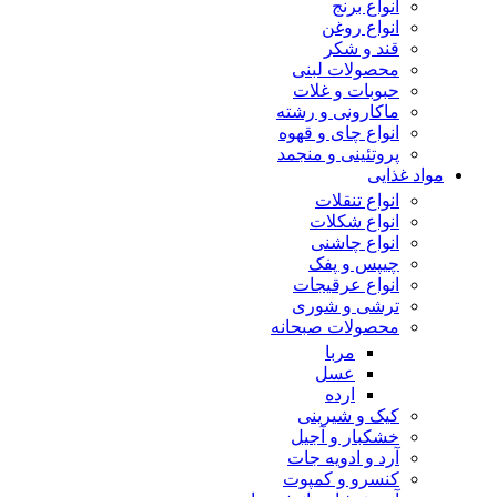
انواع برنج
انواع روغن
قند و شکر
محصولات لبنی
حبوبات و غلات
ماکارونی و رشته
انواع چای و قهوه
پروتئینی و منجمد
مواد غذایی
انواع تنقلات
انواع شکلات
انواع چاشنی
چیپس و پفک
انواع عرقیجات
ترشی و شوری
محصولات صبحانه
مربا
عسل
ارده
کیک و شیرینی
خشکبار و آجیل
آرد و ادویه جات
کنسرو و کمپوت