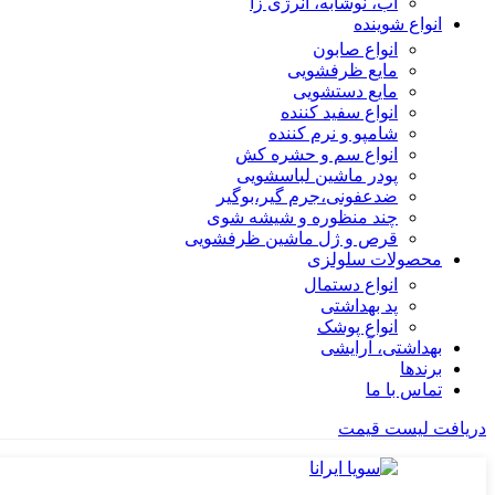
آب، نوشابه، انرژی زا
انواع شوینده
انواع صابون
مایع ظرفشویی
مایع دستشویی
انواع سفید کننده
شامپو و نرم کننده
انواع سم و حشره کش
پودر ماشین لباسشویی
ضدعفونی،جرم گیر،بوگیر
چند منظوره و شیشه شوی
قرص و ژل ماشین ظرفشویی
محصولات سلولزی
انواع دستمال
پد بهداشتی
انواع پوشک
بهداشتی، آرایشی
برندها
تماس با ما
دریافت لیست قیمت