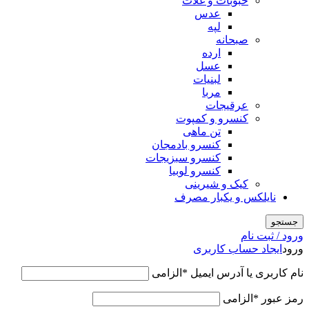
حبوبات و غلات
عدس
لپه
صبحانه
ارده
عسل
لبنیات
مربا
عرقیجات
کنسرو و کمپوت
تن ماهی
کنسرو بادمجان
کنسرو سبزیجات
کنسرو لوبیا
کیک و شیرینی
نایلکس و یکبار مصرف
جستجو
ورود / ثبت نام
ورود
ایجاد حساب کاربری
نام کاربری یا آدرس ایمیل
*
الزامی
رمز عبور
*
الزامی