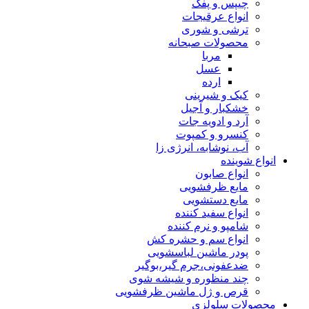
چیپس و پفک
انواع عرقیجات
ترشی و شوری
محصولات صبحانه
مربا
عسل
ارده
کیک و شیرینی
خشکبار و آجیل
آرد و ادویه جات
کنسرو و کمپوت
آب، نوشابه، انرژی زا
انواع شوینده
انواع صابون
مایع ظرفشویی
مایع دستشویی
انواع سفید کننده
شامپو و نرم کننده
انواع سم و حشره کش
پودر ماشین لباسشویی
ضدعفونی،جرم گیر،بوگیر
چند منظوره و شیشه شوی
قرص و ژل ماشین ظرفشویی
محصولات سلولزی