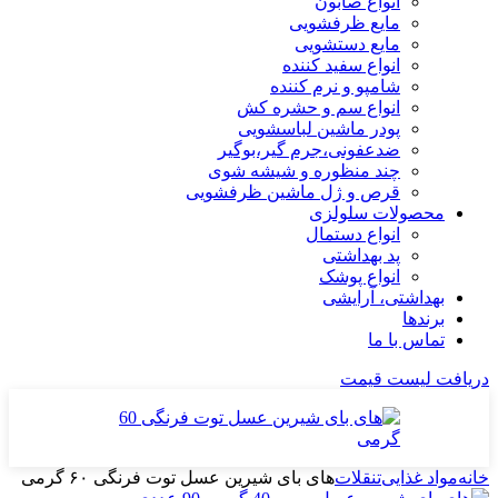
انواع صابون
مایع ظرفشویی
مایع دستشویی
انواع سفید کننده
شامپو و نرم کننده
انواع سم و حشره کش
پودر ماشین لباسشویی
ضدعفونی،جرم گیر،بوگیر
چند منظوره و شیشه شوی
قرص و ژل ماشین ظرفشویی
محصولات سلولزی
انواع دستمال
پد بهداشتی
انواع پوشک
بهداشتی، آرایشی
برندها
تماس با ما
دریافت لیست قیمت
خانه
مواد غذایی
تنقلات
های بای شیرین عسل توت فرنگی ۶۰ گرمی