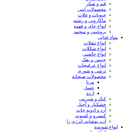
قند و شکر
محصولات لبنی
حبوبات و غلات
ماکارونی و رشته
انواع چای و قهوه
پروتئینی و منجمد
مواد غذایی
انواع تنقلات
انواع شکلات
انواع چاشنی
چیپس و پفک
انواع عرقیجات
ترشی و شوری
محصولات صبحانه
مربا
عسل
ارده
کیک و شیرینی
خشکبار و آجیل
آرد و ادویه جات
کنسرو و کمپوت
آب، نوشابه، انرژی زا
انواع شوینده