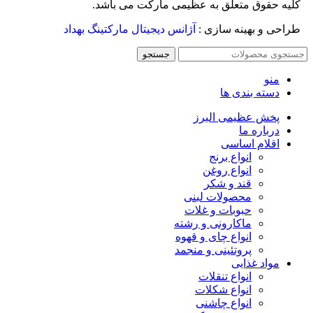
کلیه حقوق متعلق به عظیمی مارکت می باشد.
طراحی و بهینه سازی :
آژانس دیجیتال مارکتینگ بهداد
جستجو
منو
دسته بندی ها
پخش عظیمی البرز
درباره ما
اقلام اساسی
انواع برنج
انواع روغن
قند و شکر
محصولات لبنی
حبوبات و غلات
ماکارونی و رشته
انواع چای و قهوه
پروتئینی و منجمد
مواد غذایی
انواع تنقلات
انواع شکلات
انواع چاشنی