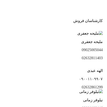
کارشناسان فروش
ملیحه جعفری
09025005044
02632811403
الهه عبدی
۰۹۰۰۱۱۰۹۹۰۷
02632861299
نیلوفر زمانی