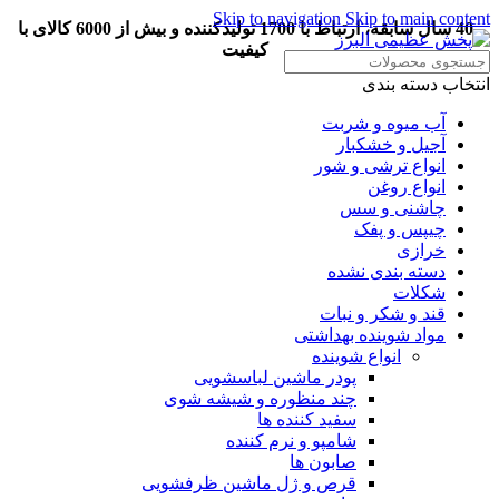
Skip to navigation
Skip to main content
40 سال سابقه، ارتباط با 1700 تولیدکننده و بیش از 6000 کالای با
کیفیت
انتخاب دسته بندی
آب میوه و شربت
آجیل و خشکبار
انواع ترشی و شور
انواع روغن
چاشنی و سس
چیپس و پفک
خرازی
دسته بندی نشده
شکلات
قند و شکر و نبات
مواد شوینده بهداشتی
انواع شوینده
پودر ماشین لباسشویی
چند منظوره و شیشه شوی
سفید کننده ها
شامپو و نرم کننده
صابون ها
قرص و ژل ماشین ظرفشویی