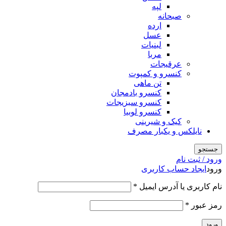
لپه
صبحانه
ارده
عسل
لبنیات
مربا
عرقیجات
کنسرو و کمپوت
تن ماهی
کنسرو بادمجان
کنسرو سبزیجات
کنسرو لوبیا
کیک و شیرینی
نایلکس و یکبار مصرف
جستجو
ورود / ثبت نام
ورود
ایجاد حساب کاربری
نام کاربری یا آدرس ایمیل
*
رمز عبور
*
ورود