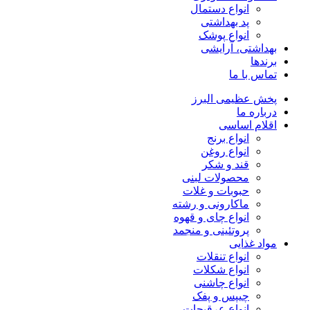
انواع دستمال
پد بهداشتی
انواع پوشک
بهداشتی، آرایشی
برندها
تماس با ما
پخش عظیمی البرز
درباره ما
اقلام اساسی
انواع برنج
انواع روغن
قند و شکر
محصولات لبنی
حبوبات و غلات
ماکارونی و رشته
انواع چای و قهوه
پروتئینی و منجمد
مواد غذایی
انواع تنقلات
انواع شکلات
انواع چاشنی
چیپس و پفک
انواع عرقیجات