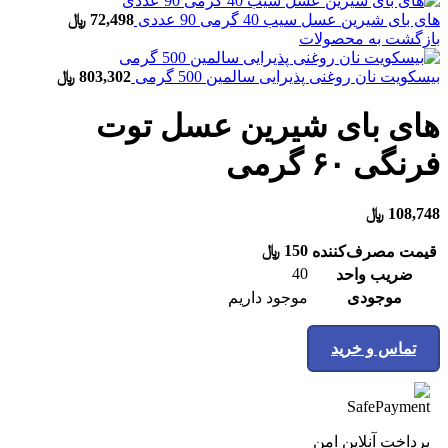
های بای شیرین عسل سیب 40 گرمی 90 عددی
72,498
﷼
بازگشت به محصولات
بیسکویت نان روغنی پذیرایی سالمین 500 گرمی
803,302
﷼
های بای شیرین عسل توت
فرنگی ۶۰ گرمی
108,748
﷼
150
﷼
قیمت مصرف‌کننده
40
ضریب واحد
موجودی
موجود داریم
تماس و خرید
پرداخت آنلاین امن