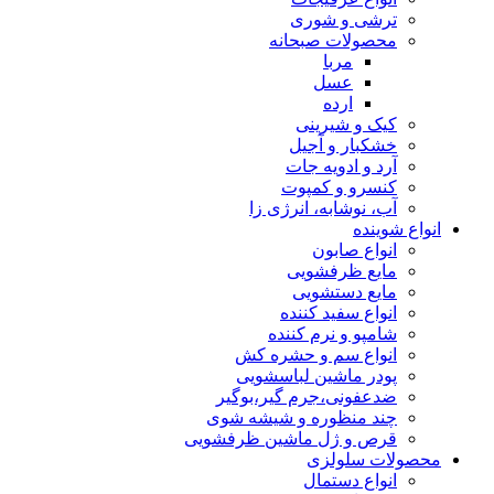
ترشی و شوری
محصولات صبحانه
مربا
عسل
ارده
کیک و شیرینی
خشکبار و آجیل
آرد و ادویه جات
کنسرو و کمپوت
آب، نوشابه، انرژی زا
انواع شوینده
انواع صابون
مایع ظرفشویی
مایع دستشویی
انواع سفید کننده
شامپو و نرم کننده
انواع سم و حشره کش
پودر ماشین لباسشویی
ضدعفونی،جرم گیر،بوگیر
چند منظوره و شیشه شوی
قرص و ژل ماشین ظرفشویی
محصولات سلولزی
انواع دستمال