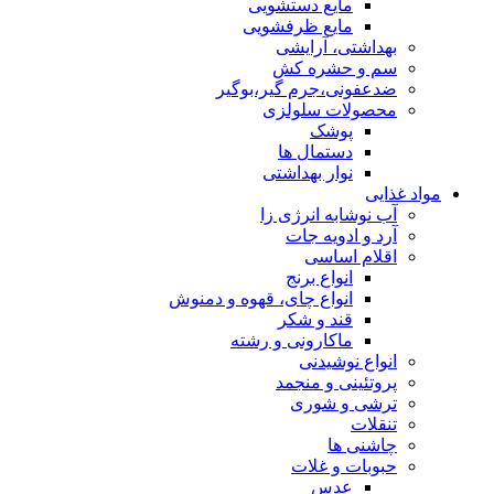
مایع دستشویی
مایع ظرفشویی
بهداشتی، آرایشی
سم و حشره کش
ضدعفونی،جرم گیر،بوگیر
محصولات سلولزی
پوشک
دستمال ها
نوار بهداشتی
مواد غذایی
آب نوشابه انرژی زا
آرد و ادویه جات
اقلام اساسی
انواع برنج
انواع چای، قهوه و دمنوش
قند و شکر
ماکارونی و رشته
انواع نوشیدنی
پروتئینی و منجمد
ترشی و شوری
تنقلات
چاشنی ها
حبوبات و غلات
عدس