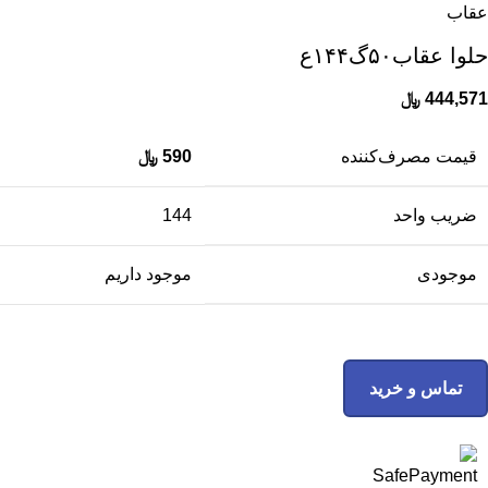
عقاب
حلوا عقاب۵۰گ۱۴۴ع
444,571
﷼
قیمت مصرف‌کننده
590
﷼
ضریب واحد
144
موجودی
موجود داریم
تماس و خرید