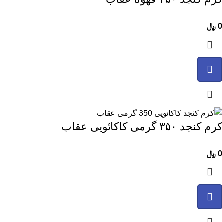
0
﷼
کرم کنجد ۳۵۰ گرمی کاکائویی عقاب
0
﷼