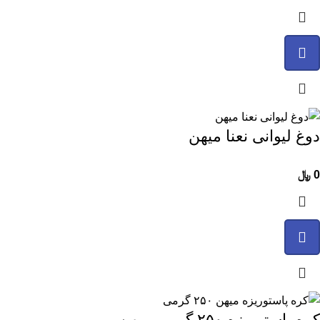
دوغ لیوانی نعنا میهن
0
﷼
کره پاستوریزه ۲۵۰ گرمی میهن