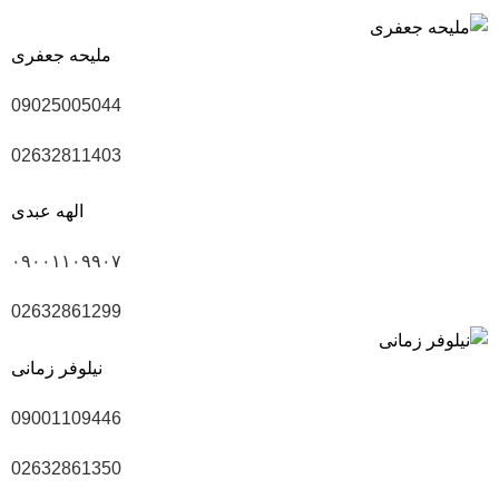
ملیحه جعفری
09025005044
02632811403
الهه عبدی
۰۹۰۰۱۱۰۹۹۰۷
02632861299
نیلوفر زمانی
09001109446
02632861350