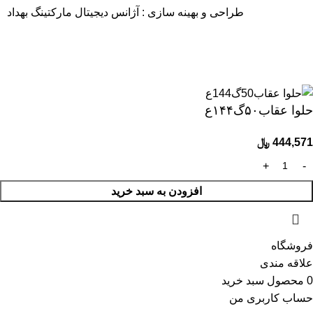
طراحی و بهینه سازی :
آژانس دیجیتال مارکتینگ بهداد
40 سال سابقه، ارتباط با 1700 تولیدکننده و بیش از 6000 کالای با
کیفیت
حلوا عقاب۵۰گ۱۴۴ع
444,571
﷼
افزودن به سبد خرید
فروشگاه
علاقه مندی
0
محصول
سبد خرید
حساب کاربری من