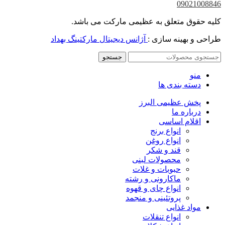
09021008846
کلیه حقوق متعلق به عظیمی مارکت می باشد.
طراحی و بهینه سازی :
آژانس دیجیتال مارکتینگ بهداد
جستجو
منو
دسته بندی ها
پخش عظیمی البرز
درباره ما
اقلام اساسی
انواع برنج
انواع روغن
قند و شکر
محصولات لبنی
حبوبات و غلات
ماکارونی و رشته
انواع چای و قهوه
پروتئینی و منجمد
مواد غذایی
انواع تنقلات