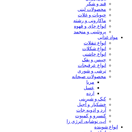
قند و شکر
محصولات لبنی
حبوبات و غلات
ماکارونی و رشته
انواع چای و قهوه
پروتئینی و منجمد
مواد غذایی
انواع تنقلات
انواع شکلات
انواع چاشنی
چیپس و پفک
انواع عرقیجات
ترشی و شوری
محصولات صبحانه
مربا
عسل
ارده
کیک و شیرینی
خشکبار و آجیل
آرد و ادویه جات
کنسرو و کمپوت
آب، نوشابه، انرژی زا
انواع شوینده