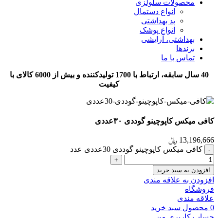
محصولات سلولزی
انواع دستمال
پد بهداشتی
انواع پوشک
بهداشتی، آرایشی
برندها
تماس با ما
40 سال سابقه، ارتباط با 1700 تولیدکننده و بیش از 6000 کالای با
کیفیت
کافی میکس کاپوچینو گوددی ۳۰عددی
13,196,666
﷼
کافی میکس کاپوچینو گوددی 30عددی عدد
افزودن به سبد خرید
افزودن به علاقه مندی
فروشگاه
علاقه مندی
0
محصول
سبد خرید
حساب کاربری من