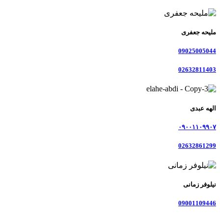
ملیحه جعفری
09025005044
02632811403
الهه عبدی
۰۹۰۰۱۱۰۹۹۰۷
02632861299
نیلوفر زمانی
09001109446