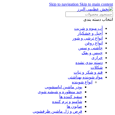
Skip to navigation
Skip to main content
انتخاب دسته بندی
آب میوه و شربت
آجیل و خشکبار
انواع ترشی و شور
انواع روغن
چاشنی و سس
چیپس و پفک
خرازی
دسته بندی نشده
شکلات
قند و شکر و نبات
مواد شوینده بهداشتی
انواع شوینده
پودر ماشین لباسشویی
چند منظوره و شیشه شوی
سفید کننده ها
شامپو و نرم کننده
صابون ها
قرص و ژل ماشین ظرفشویی