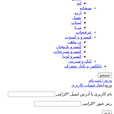
لپه
صبحانه
ارده
عسل
لبنیات
مربا
عرقیجات
کنسرو و کمپوت
تن ماهی
کنسرو بادمجان
کنسرو سبزیجات
کنسرو لوبیا
کیک و شیرینی
نایلکس و یکبار مصرف
جستجو
ورود / ثبت نام
ورود
ایجاد حساب کاربری
نام کاربری یا آدرس ایمیل
*
الزامی
رمز عبور
*
الزامی
ورود