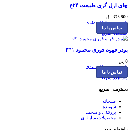
چای ارل گری طبیعت ۲۴ع
395,800
﷼
افزودن به علاقه مندی
تماس با ما
مشاهده سریع
پودر قهوه فوری محمود ۱*۳
0
﷼
افزودن به علاقه مندی
تماس با ما
مشاهده سریع
دسترسی سریع
صبحانه
شوینده
پروتئنی و منجمد
محصولات سلولزی
راهنمای خرید