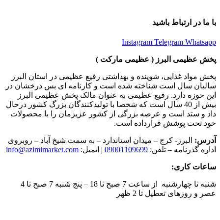
با ما در ارتباط باشید
Instagram
Telegram
Whatsapp
پخش عظیمی البرز ( عظیمی مارکت )
پخش مواد غذایی، شوینده و بهداشتی رفیع عظیمی در استان البرز
سالیان سال است شناخته شده است و کارنامه ای بس درخشان در
این حوزه دارد. رفیع عظیمی به عنوان مالک پخش عظیمی البرز
بیش از 40 سال است که شخصا با تولیدکنندگان بزرگ کشور درحال
داد و ستد است و عرصه بزرگی از کشور عزیزمان را با محصولات
خود تحت پوشش قرارداده است.
آدرس:
البرز- کرج – میدان استاندارد – به سمت شیخ آباد – روبروی
اداره گذرنامه – تلفن:
09001109699
| ایمیل:
info@azimimarket.com
ساعات کاری:
شنبه تا چهارشنبه از ساعت 7 صبح تا 18 – پنج شنبه 7 صبح تا 4
عصر و روزهای تعطیل تا 2 ظهر