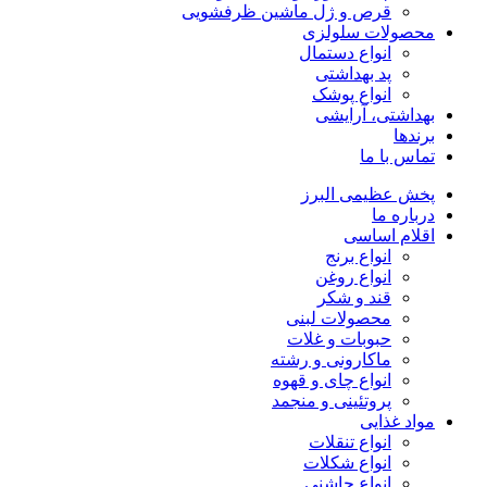
قرص و ژل ماشین ظرفشویی
محصولات سلولزی
انواع دستمال
پد بهداشتی
انواع پوشک
بهداشتی، آرایشی
برندها
تماس با ما
پخش عظیمی البرز
درباره ما
اقلام اساسی
انواع برنج
انواع روغن
قند و شکر
محصولات لبنی
حبوبات و غلات
ماکارونی و رشته
انواع چای و قهوه
پروتئینی و منجمد
مواد غذایی
انواع تنقلات
انواع شکلات
انواع چاشنی