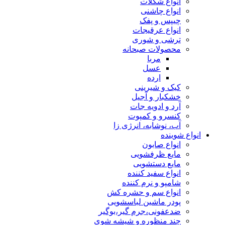
انواع شکلات
انواع چاشنی
چیپس و پفک
انواع عرقیجات
ترشی و شوری
محصولات صبحانه
مربا
عسل
ارده
کیک و شیرینی
خشکبار و آجیل
آرد و ادویه جات
کنسرو و کمپوت
آب، نوشابه، انرژی زا
انواع شوینده
انواع صابون
مایع ظرفشویی
مایع دستشویی
انواع سفید کننده
شامپو و نرم کننده
انواع سم و حشره کش
پودر ماشین لباسشویی
ضدعفونی،جرم گیر،بوگیر
چند منظوره و شیشه شوی