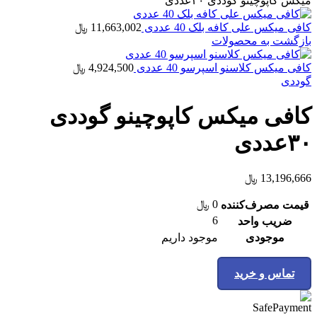
میکس کاپوچینو گوددی ۳۰عددی
کافی میکس علی کافه بلک 40 عددی
11,663,002
﷼
بازگشت به محصولات
کافی میکس کلاسنو اسپرسو 40 عددی
4,924,500
﷼
گوددی
کافی میکس کاپوچینو گوددی
۳۰عددی
13,196,666
﷼
0
﷼
قیمت مصرف‌کننده
6
ضریب واحد
موجودی
موجود داریم
تماس و خرید