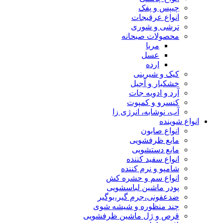
چیپس و پفک
انواع عرقیجات
ترشی و شوری
محصولات صبحانه
مربا
عسل
ارده
کیک و شیرینی
خشکبار و آجیل
آرد و ادویه جات
کنسرو و کمپوت
آب، نوشابه، انرژی زا
انواع شوینده
انواع صابون
مایع ظرفشویی
مایع دستشویی
انواع سفید کننده
شامپو و نرم کننده
انواع سم و حشره کش
پودر ماشین لباسشویی
ضدعفونی،جرم گیر،بوگیر
چند منظوره و شیشه شوی
قرص و ژل ماشین ظرفشویی