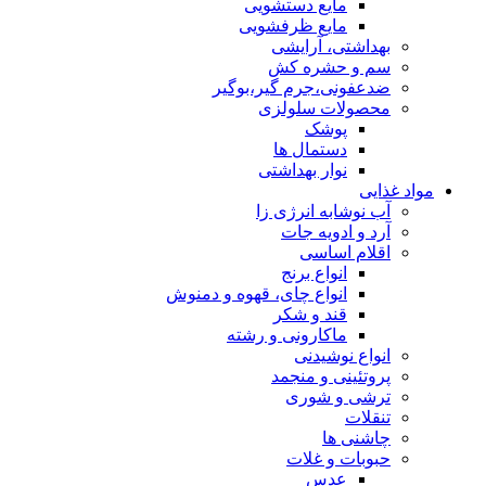
مایع دستشویی
مایع ظرفشویی
بهداشتی، آرایشی
سم و حشره کش
ضدعفونی،جرم گیر،بوگیر
محصولات سلولزی
پوشک
دستمال ها
نوار بهداشتی
مواد غذایی
آب نوشابه انرژی زا
آرد و ادویه جات
اقلام اساسی
انواع برنج
انواع چای، قهوه و دمنوش
قند و شکر
ماکارونی و رشته
انواع نوشیدنی
پروتئینی و منجمد
ترشی و شوری
تنقلات
چاشنی ها
حبوبات و غلات
عدس