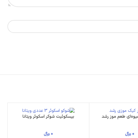
یوه‌ای طعم موز رشد
بیسکوئیت شوکر اسکوئر ویتانا
0
﷼
0
﷼