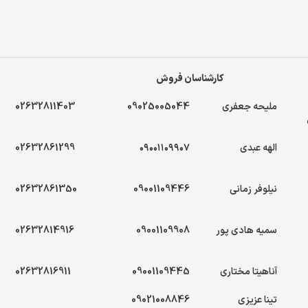
کارشناسان فروش
ملیحه جعفری
09025005044
02632811403
الهه عبدی
۰۹۰۰۱۱۰۹۹۰۷
02632861299
نیلوفر زمانی
09001109446
02632861350
سمیه هادی پور
09001109908
02632814916
آناهیتا مختاری
09001109445
02632816911
تینا عزیزی
09021008846