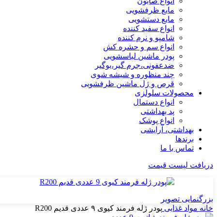
انواع صابون
مایع ظرفشویی
مایع دستشویی
انواع سفید کننده
شامپو و نرم کننده
انواع سم و حشره کش
پودر ماشین لباسشویی
ضدعفونی،جرم گیر،بوگیر
چند منظوره و شیشه شوی
قرص و ژل ماشین ظرفشویی
محصولات سلولزی
انواع دستمال
پد بهداشتی
انواع پوشک
بهداشتی، آرایشی
برندها
تماس با ما
دریافت لیست قیمت
بزرگنمایی تصویر
خانه
مواد غذایی
پودر ژله فرمند کیوی ۹ عددی قدیم R200