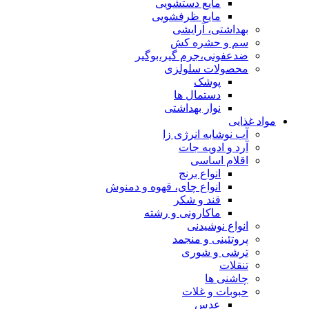
مایع دستشویی
مایع ظرفشویی
بهداشتی، آرایشی
سم و حشره کش
ضدعفونی،جرم گیر،بوگیر
محصولات سلولزی
پوشک
دستمال ها
نوار بهداشتی
مواد غذایی
آب نوشابه انرژی زا
آرد و ادویه جات
اقلام اساسی
انواع برنج
انواع چای، قهوه و دمنوش
قند و شکر
ماکارونی و رشته
انواع نوشیدنی
پروتئینی و منجمد
ترشی و شوری
تنقلات
چاشنی ها
حبوبات و غلات
عدس