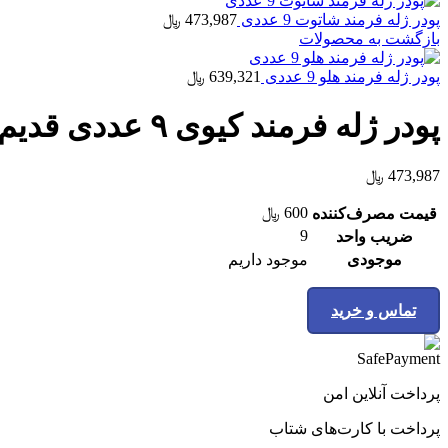
پودر ژله فرمند شاتوت 9 عددی
473,987
﷼
بازگشت به محصولات
پودر ژله فرمند هلو 9 عددی
639,321
﷼
پودر ژله فرمند کیوی ۹ عددی قدیم R200
473,987
﷼
600
﷼
قیمت مصرف‌کننده
9
ضریب واحد
موجودی
موجود داریم
تماس و خرید
پرداخت آنلاین امن
پرداخت با کارت‌های شتاب