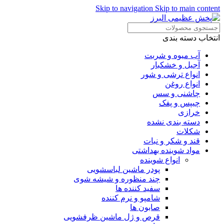
Skip to navigation
Skip to main content
انتخاب دسته بندی
آب میوه و شربت
آجیل و خشکبار
انواع ترشی و شور
انواع روغن
چاشنی و سس
چیپس و پفک
خرازی
دسته بندی نشده
شکلات
قند و شکر و نبات
مواد شوینده بهداشتی
انواع شوینده
پودر ماشین لباسشویی
چند منظوره و شیشه شوی
سفید کننده ها
شامپو و نرم کننده
صابون ها
قرص و ژل ماشین ظرفشویی