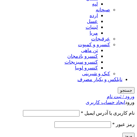
لپه
صبحانه
ارده
عسل
لبنیات
مربا
عرقیجات
کنسرو و کمپوت
تن ماهی
کنسرو بادمجان
کنسرو سبزیجات
کنسرو لوبیا
کیک و شیرینی
نایلکس و یکبار مصرف
جستجو
ورود / ثبت نام
ورود
ایجاد حساب کاربری
الزامی
نام کاربری یا آدرس ایمیل
*
الزامی
رمز عبور
*
ورود