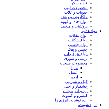
قند و شکر
محصولات لبنی
حبوبات و غلات
ماکارونی و رشته
انواع چای و قهوه
پروتئینی و منجمد
مواد غذایی
انواع تنقلات
انواع شکلات
انواع چاشنی
چیپس و پفک
انواع عرقیجات
ترشی و شوری
محصولات صبحانه
مربا
عسل
ارده
کیک و شیرینی
خشکبار و آجیل
آرد و ادویه جات
کنسرو و کمپوت
آب، نوشابه، انرژی زا
انواع شوینده