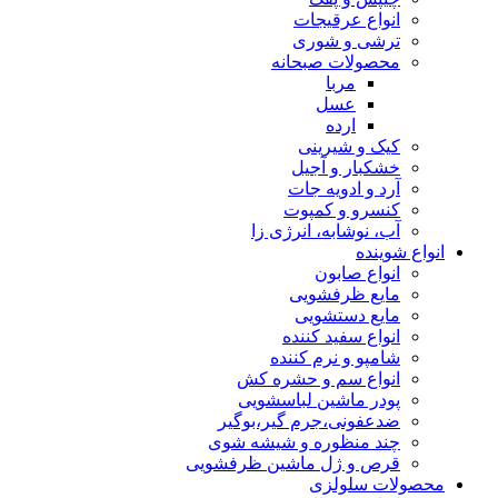
انواع عرقیجات
ترشی و شوری
محصولات صبحانه
مربا
عسل
ارده
کیک و شیرینی
خشکبار و آجیل
آرد و ادویه جات
کنسرو و کمپوت
آب، نوشابه، انرژی زا
انواع شوینده
انواع صابون
مایع ظرفشویی
مایع دستشویی
انواع سفید کننده
شامپو و نرم کننده
انواع سم و حشره کش
پودر ماشین لباسشویی
ضدعفونی،جرم گیر،بوگیر
چند منظوره و شیشه شوی
قرص و ژل ماشین ظرفشویی
محصولات سلولزی