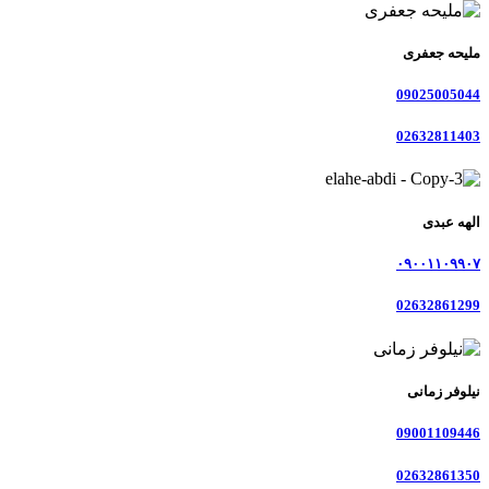
ملیحه جعفری
09025005044
02632811403
الهه عبدی
۰۹۰۰۱۱۰۹۹۰۷
02632861299
نیلوفر زمانی
09001109446
02632861350