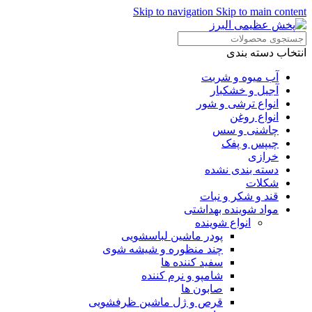
Skip to navigation
Skip to main content
انتخاب دسته بندی
آب میوه و شربت
آجیل و خشکبار
انواع ترشی و شور
انواع روغن
چاشنی و سس
چیپس و پفک
خرازی
دسته بندی نشده
شکلات
قند و شکر و نبات
مواد شوینده بهداشتی
انواع شوینده
پودر ماشین لباسشویی
چند منظوره و شیشه شوی
سفید کننده ها
شامپو و نرم کننده
صابون ها
قرص و ژل ماشین ظرفشویی