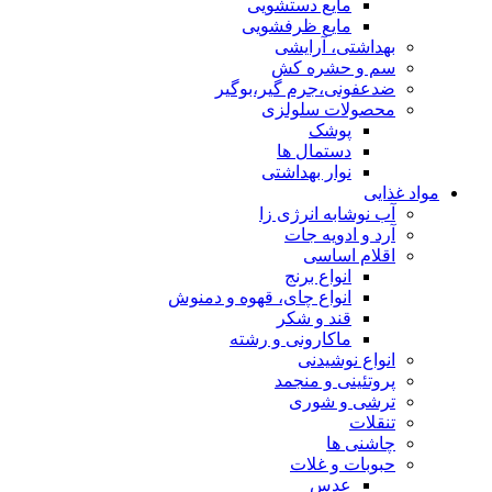
مایع دستشویی
مایع ظرفشویی
بهداشتی، آرایشی
سم و حشره کش
ضدعفونی،جرم گیر،بوگیر
محصولات سلولزی
پوشک
دستمال ها
نوار بهداشتی
مواد غذایی
آب نوشابه انرژی زا
آرد و ادویه جات
اقلام اساسی
انواع برنج
انواع چای، قهوه و دمنوش
قند و شکر
ماکارونی و رشته
انواع نوشیدنی
پروتئینی و منجمد
ترشی و شوری
تنقلات
چاشنی ها
حبوبات و غلات
عدس