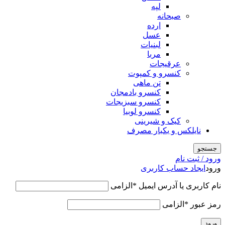
لپه
صبحانه
ارده
عسل
لبنیات
مربا
عرقیجات
کنسرو و کمپوت
تن ماهی
کنسرو بادمجان
کنسرو سبزیجات
کنسرو لوبیا
کیک و شیرینی
نایلکس و یکبار مصرف
جستجو
ورود / ثبت نام
ورود
ایجاد حساب کاربری
نام کاربری یا آدرس ایمیل
*
الزامی
رمز عبور
*
الزامی
ورود