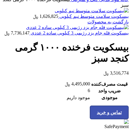
سبز
بیسکویت سلامت متوسط نیم کیلویی
1,626,825
﷼
بازگشت به محصولات
بیسکویت فله جام یزد رژیمی 3 کیلویی ساده 2 عددی
7,736,147
﷼
بیسکویت فرخنده ۱۰۰۰ گرمی
کنجد سبز
3,516,774
﷼
4,495,000
﷼
قیمت مصرف‌کننده
6
ضریب واحد
موجودی
موجود داریم
تماس و خرید