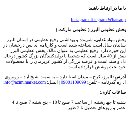
با ما در ارتباط باشید
Instagram
Telegram
Whatsapp
پخش عظیمی البرز ( عظیمی مارکت )
پخش مواد غذایی، شوینده و بهداشتی رفیع عظیمی در استان البرز
سالیان سال است شناخته شده است و کارنامه ای بس درخشان در
این حوزه دارد. رفیع عظیمی به عنوان مالک پخش عظیمی البرز
بیش از 40 سال است که شخصا با تولیدکنندگان بزرگ کشور درحال
داد و ستد است و عرصه بزرگی از کشور عزیزمان را با محصولات
خود تحت پوشش قرارداده است.
آدرس:
البرز- کرج – میدان استاندارد – به سمت شیخ آباد – روبروی
اداره گذرنامه – تلفن:
09001109699
| ایمیل:
info@azimimarket.com
ساعات کاری:
شنبه تا چهارشنبه از ساعت 7 صبح تا 18 – پنج شنبه 7 صبح تا 4
عصر و روزهای تعطیل تا 2 ظهر