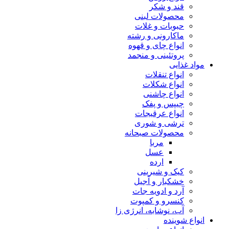
قند و شکر
محصولات لبنی
حبوبات و غلات
ماکارونی و رشته
انواع چای و قهوه
پروتئینی و منجمد
مواد غذایی
انواع تنقلات
انواع شکلات
انواع چاشنی
چیپس و پفک
انواع عرقیجات
ترشی و شوری
محصولات صبحانه
مربا
عسل
ارده
کیک و شیرینی
خشکبار و آجیل
آرد و ادویه جات
کنسرو و کمپوت
آب، نوشابه، انرژی زا
انواع شوینده