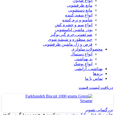
انواع صابون
مایع ظرفشویی
مایع دستشویی
انواع سفید کننده
شامپو و نرم کننده
انواع سم و حشره کش
پودر ماشین لباسشویی
ضدعفونی،جرم گیر،بوگیر
چند منظوره و شیشه شوی
قرص و ژل ماشین ظرفشویی
محصولات سلولزی
انواع دستمال
پد بهداشتی
انواع پوشک
بهداشتی، آرایشی
برندها
تماس با ما
دریافت لیست قیمت
بزرگنمایی تصویر
خانه
مواد غذایی
کیک و شیرینی
بیسکویت فرخنده ۱۰۰۰ گرمی کنجد