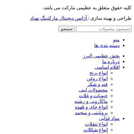
کلیه حقوق متعلق به عظیمی مارکت می باشد.
طراحی و بهینه سازی :
آژانس دیجیتال مارکتینگ بهداد
جستجو
منو
دسته بندی ها
پخش عظیمی البرز
درباره ما
اقلام اساسی
انواع برنج
انواع روغن
قند و شکر
محصولات لبنی
حبوبات و غلات
ماکارونی و رشته
انواع چای و قهوه
پروتئینی و منجمد
مواد غذایی
انواع تنقلات
انواع شکلات