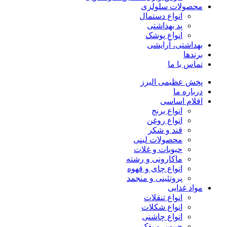
محصولات سلولزی
انواع دستمال
پد بهداشتی
انواع پوشک
بهداشتی، آرایشی
برندها
تماس با ما
پخش عظیمی البرز
درباره ما
اقلام اساسی
انواع برنج
انواع روغن
قند و شکر
محصولات لبنی
حبوبات و غلات
ماکارونی و رشته
انواع چای و قهوه
پروتئینی و منجمد
مواد غذایی
انواع تنقلات
انواع شکلات
انواع چاشنی
چیپس و پفک