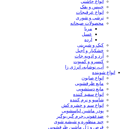
انواع چاشنی
چیپس و پفک
انواع عرقیجات
ترشی و شوری
محصولات صبحانه
مربا
عسل
ارده
کیک و شیرینی
خشکبار و آجیل
آرد و ادویه جات
کنسرو و کمپوت
آب، نوشابه، انرژی زا
انواع شوینده
انواع صابون
مایع ظرفشویی
مایع دستشویی
انواع سفید کننده
شامپو و نرم کننده
انواع سم و حشره کش
پودر ماشین لباسشویی
ضدعفونی،جرم گیر،بوگیر
چند منظوره و شیشه شوی
قرص و ژل ماشین ظرفشویی