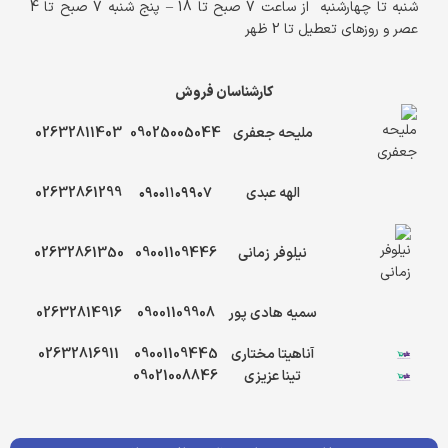
شنبه تا چهارشنبه از ساعت 7 صبح تا 18 – پنج شنبه 7 صبح تا 4
عصر و روزهای تعطیل تا 2 ظهر
کارشناسان فروش
ملیحه جعفری
09025005044
02632811403
الهه عبدی
۰۹۰۰۱۱۰۹۹۰۷
02632861299
نیلوفر زمانی
09001109446
02632861350
سمیه هادی پور
09001109908
02632814916
آناهیتا مختاری
09001109445
02632816911
تینا عزیزی
09021008846