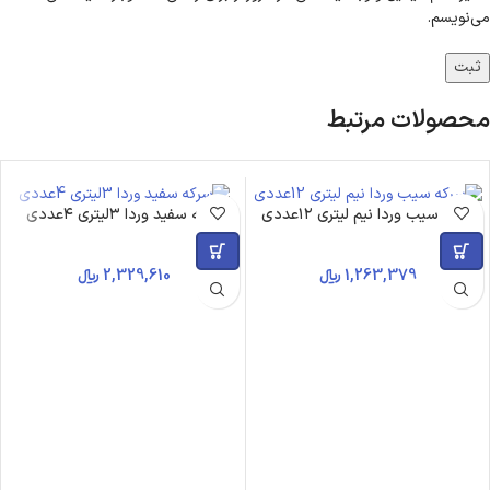
می‌نویسم.
محصولات مرتبط
سرکه سیب وردا نیم لیتری ۱۲عددی
سرکه سفید وردا ۳لیتری ۴عددی
1,263,379
﷼
2,329,610
﷼