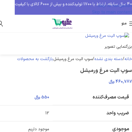
40 سال سابقه، ارتباط با 1700 تولیدکننده و بیش از 6000 کالای با کیفیت
Skip to navigation
Skip to main content
منو
بزرگنمایی تصویر
خانه
دسته بندی نشده
سوپ الیت مرغ ورمیشل
بازگشت به محصولات
سوپ الیت مرغ ورمیشل
460,787
﷼
قیمت مصرف‌کننده
550
﷼
ضریب واحد
12
موجودی
موجود داریم