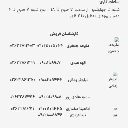
ساعات کاری:
شنبه تا چهارشنبه از ساعت 7 صبح تا 18 – پنج شنبه 7 صبح تا 4
عصر و روزهای تعطیل تا 2 ظهر
کارشناسان فروش
ملیحه جعفری
09025005044
02632811403
الهه عبدی
۰۹۰۰۱۱۰۹۹۰۷
02632861299
نیلوفر زمانی
09001109446
02632861350
سمیه هادی پور
09001109908
02632814916
آناهیتا مختاری
09001109445
02632816911
تینا عزیزی
09021008846