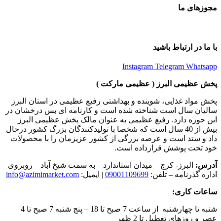
مجوزهای ما
با ما در ارتباط باشید
Instagram
Telegram
Whatsapp
پخش عظیمی البرز ( عظیمی مارکت )
پخش مواد غذایی، شوینده و بهداشتی رفیع عظیمی در استان البرز
سالیان سال است شناخته شده است و کارنامه ای بس درخشان در
این حوزه دارد. رفیع عظیمی به عنوان مالک پخش عظیمی البرز
بیش از 40 سال است که شخصا با تولیدکنندگان بزرگ کشور درحال
داد و ستد است و عرصه بزرگی از کشور عزیزمان را با محصولات
خود تحت پوشش قرارداده است.
آدرس:
البرز- کرج – میدان استاندارد – به سمت شیخ آباد – روبروی
اداره گذرنامه – تلفن:
09001109699
| ایمیل:
info@azimimarket.com
ساعات کاری:
شنبه تا چهارشنبه از ساعت 7 صبح تا 18 – پنج شنبه 7 صبح تا 4
عصر و روزهای تعطیل تا 2 ظهر