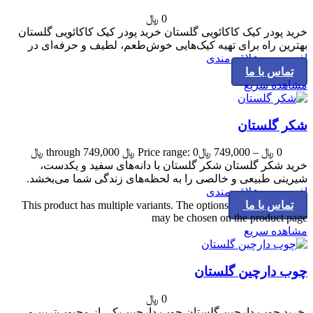
0
﷼
خرید پودر کیک کاکائویی گلستان خرید پودر کیک کاکائویی گلستان
بهترین راه برای تهیه کیک‌هایی خوش‌طعم، لطیف و حرفه‌ای در
افزودن به علاقه مندی
تماس با ما
مشاهده سریع
شکر گلستان
0
﷼
–
749,000
﷼
Price range: 0 ﷼ through 749,000 ﷼
خرید شکر گلستان شکر گلستان با دانه‌های سفید و یکدست،
شیرینی طبیعی و خالصی را به لحظه‌های زندگی شما می‌بخشد.
افزودن به علاقه مندی
تماس با ما
This product has multiple variants. The options
may be chosen on the product page
مشاهده سریع
چوب دارچین گلستان
0
﷼
خرید چوب دارچین گلستان چوب دارچین یکی از محبوب‌ترین و