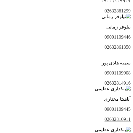
۰۹۰۰۱۱۰۹۹۰۷
02632861299
نیلوفر زمانی
09001109446
02632861350
سمیه هادی پور
09001109908
02632814916
آناهیتا مختاری
09001109445
02632816911