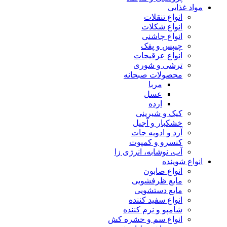
مواد غذایی
انواع تنقلات
انواع شکلات
انواع چاشنی
چیپس و پفک
انواع عرقیجات
ترشی و شوری
محصولات صبحانه
مربا
عسل
ارده
کیک و شیرینی
خشکبار و آجیل
آرد و ادویه جات
کنسرو و کمپوت
آب، نوشابه، انرژی زا
انواع شوینده
انواع صابون
مایع ظرفشویی
مایع دستشویی
انواع سفید کننده
شامپو و نرم کننده
انواع سم و حشره کش