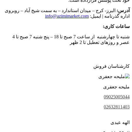
خود تحت پوشش قرارداده است.
آدرس:
البرز- کرج – میدان استاندارد – به سمت شیخ آباد – روبروی
اداره گذرنامه | ایمیل:
info@azimimarket.com
ساعات کاری:
شنبه تا چهارشنبه از ساعت 7 صبح تا 18 – پنج شنبه 7 صبح تا 4
عصر و روزهای تعطیل تا 2 ظهر
کارشناسان فروش
ملیحه جعفری
09025005044
02632811403
الهه عبدی