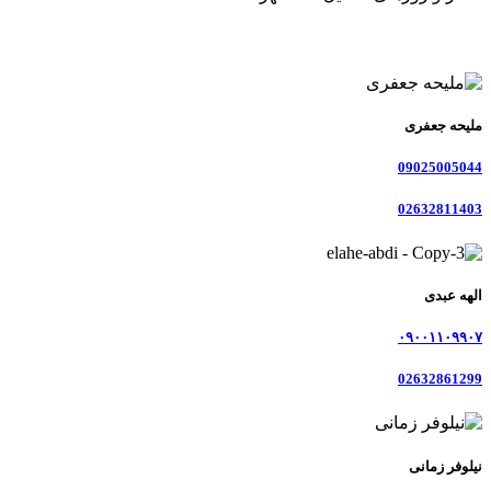
ملیحه جعفری
09025005044
02632811403
الهه عبدی
۰۹۰۰۱۱۰۹۹۰۷
02632861299
نیلوفر زمانی