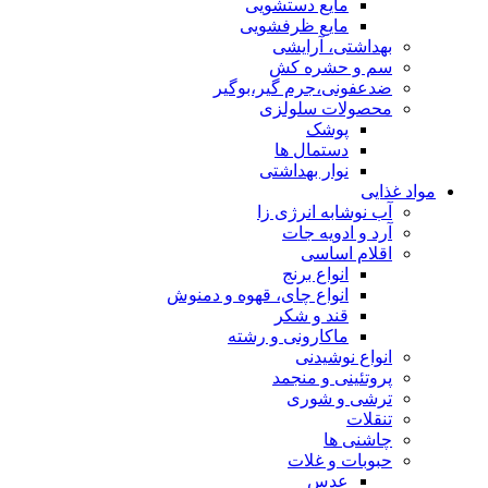
مایع دستشویی
مایع ظرفشویی
بهداشتی، آرایشی
سم و حشره کش
ضدعفونی،جرم گیر،بوگیر
محصولات سلولزی
پوشک
دستمال ها
نوار بهداشتی
مواد غذایی
آب نوشابه انرژی زا
آرد و ادویه جات
اقلام اساسی
انواع برنج
انواع چای، قهوه و دمنوش
قند و شکر
ماکارونی و رشته
انواع نوشیدنی
پروتئینی و منجمد
ترشی و شوری
تنقلات
چاشنی ها
حبوبات و غلات
عدس