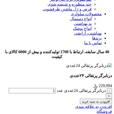
چند منظوره و شیشه شوی
قرص و ژل ماشین ظرفشویی
محصولات سلولزی
انواع دستمال
پد بهداشتی
انواع پوشک
بهداشتی، آرایشی
برندها
تماس با ما
40 سال سابقه، ارتباط با 1700 تولیدکننده و بیش از 6000 کالای با
کیفیت
درنابرگر پرتقالی ۲۴عددی
229,994
﷼
درنابرگر پرتقالی 24عددی عدد
افزودن به سبد خرید
افزودن به علاقه مندی
فروشگاه