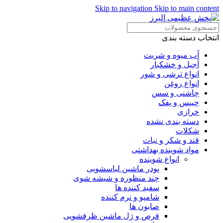
Skip to navigation
Skip to main content
انتخاب دسته بندی
آب میوه و شربت
آجیل و خشکبار
انواع ترشی و شور
انواع روغن
چاشنی و سس
چیپس و پفک
خرازی
دسته بندی نشده
شکلات
قند و شکر و نبات
مواد شوینده بهداشتی
انواع شوینده
پودر ماشین لباسشویی
چند منظوره و شیشه شوی
سفید کننده ها
شامپو و نرم کننده
صابون ها
قرص و ژل ماشین ظرفشویی