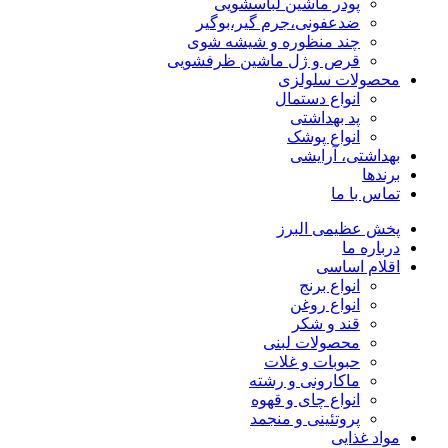
پودر ماشین لباسشویی
ضدعفونی،جرم گیر،بوگیر
چند منظوره و شیشه شوی
قرص و ژل ماشین ظرفشویی
محصولات سلولزی
انواع دستمال
پد بهداشتی
انواع پوشک
بهداشتی، آرایشی
برندها
تماس با ما
پخش عظیمی البرز
درباره ما
اقلام اساسی
انواع برنج
انواع روغن
قند و شکر
محصولات لبنی
حبوبات و غلات
ماکارونی و رشته
انواع چای و قهوه
پروتئینی و منجمد
مواد غذایی