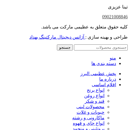
تینا عزیزی
09021008846
کلیه حقوق متعلق به عظیمی مارکت می باشد.
طراحی و بهینه سازی :
آژانس دیجیتال مارکتینگ بهداد
جستجو
منو
دسته بندی ها
پخش عظیمی البرز
درباره ما
اقلام اساسی
انواع برنج
انواع روغن
قند و شکر
محصولات لبنی
حبوبات و غلات
ماکارونی و رشته
انواع چای و قهوه
پروتئینی و منجمد