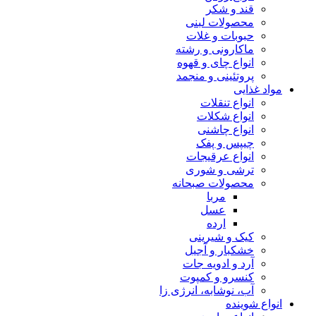
قند و شکر
محصولات لبنی
حبوبات و غلات
ماکارونی و رشته
انواع چای و قهوه
پروتئینی و منجمد
مواد غذایی
انواع تنقلات
انواع شکلات
انواع چاشنی
چیپس و پفک
انواع عرقیجات
ترشی و شوری
محصولات صبحانه
مربا
عسل
ارده
کیک و شیرینی
خشکبار و آجیل
آرد و ادویه جات
کنسرو و کمپوت
آب، نوشابه، انرژی زا
انواع شوینده