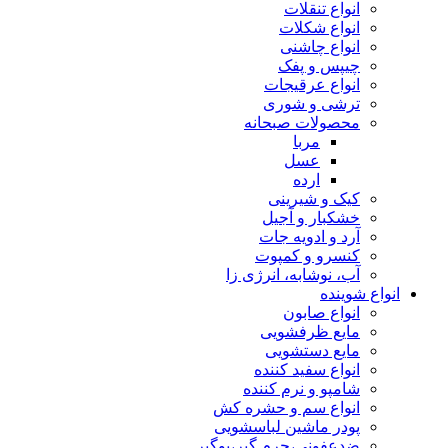
انواع تنقلات
انواع شکلات
انواع چاشنی
چیپس و پفک
انواع عرقیجات
ترشی و شوری
محصولات صبحانه
مربا
عسل
ارده
کیک و شیرینی
خشکبار و آجیل
آرد و ادویه جات
کنسرو و کمپوت
آب، نوشابه، انرژی زا
انواع شوینده
انواع صابون
مایع ظرفشویی
مایع دستشویی
انواع سفید کننده
شامپو و نرم کننده
انواع سم و حشره کش
پودر ماشین لباسشویی
ضدعفونی،جرم گیر،بوگیر