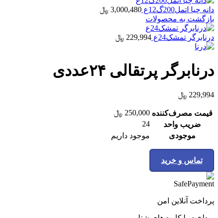
دانه چیا اتمل200گ12ع
3,000,480
﷼
بازگشت به محصولات
درنابرگر تمشک24ع
229,994
﷼
درنابرگر پرتقالی ۲۴عددی
229,994
﷼
250,000
﷼
قیمت مصرف‌کننده
24
ضریب واحد
موجودی
موجود داریم
تماس و خرید
پرداخت آنلاین امن
پرداخت با کارت‌های شتاب