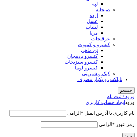
لپه
صبحانه
ارده
عسل
لبنیات
مربا
عرقیجات
کنسرو و کمپوت
تن ماهی
کنسرو بادمجان
کنسرو سبزیجات
کنسرو لوبیا
کیک و شیرینی
نایلکس و یکبار مصرف
جستجو
ورود / ثبت نام
ورود
ایجاد حساب کاربری
نام کاربری یا آدرس ایمیل
*
الزامی
رمز عبور
*
الزامی
ورود