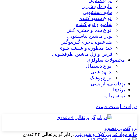
انواع صابون
مایع ظرفشویی
مایع دستشویی
انواع سفید کننده
شامپو و نرم کننده
انواع سم و حشره کش
پودر ماشین لباسشویی
ضدعفونی،جرم گیر،بوگیر
چند منظوره و شیشه شوی
قرص و ژل ماشین ظرفشویی
محصولات سلولزی
انواع دستمال
پد بهداشتی
انواع پوشک
بهداشتی، آرایشی
برندها
تماس با ما
دریافت لیست قیمت
بزرگنمایی تصویر
خانه
مواد غذایی
کیک و شیرینی
درنابرگر پرتقالی ۲۴عددی