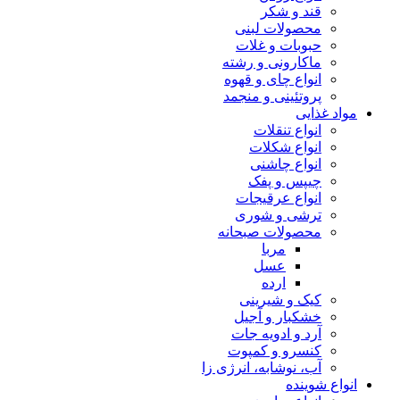
قند و شکر
محصولات لبنی
حبوبات و غلات
ماکارونی و رشته
انواع چای و قهوه
پروتئینی و منجمد
مواد غذایی
انواع تنقلات
انواع شکلات
انواع چاشنی
چیپس و پفک
انواع عرقیجات
ترشی و شوری
محصولات صبحانه
مربا
عسل
ارده
کیک و شیرینی
خشکبار و آجیل
آرد و ادویه جات
کنسرو و کمپوت
آب، نوشابه، انرژی زا
انواع شوینده