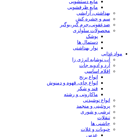
مایع دستشویی
مایع ظرفشویی
بهداشتی، آرایشی
سم و حشره کش
ضدعفونی،جرم گیر،بوگیر
محصولات سلولزی
پوشک
دستمال ها
نوار بهداشتی
مواد غذایی
آب نوشابه انرژی زا
آرد و ادویه جات
اقلام اساسی
انواع برنج
انواع چای، قهوه و دمنوش
قند و شکر
ماکارونی و رشته
انواع نوشیدنی
پروتئینی و منجمد
ترشی و شوری
تنقلات
چاشنی ها
حبوبات و غلات
عدس