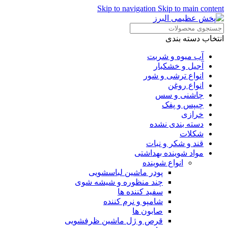
Skip to navigation
Skip to main content
انتخاب دسته بندی
آب میوه و شربت
آجیل و خشکبار
انواع ترشی و شور
انواع روغن
چاشنی و سس
چیپس و پفک
خرازی
دسته بندی نشده
شکلات
قند و شکر و نبات
مواد شوینده بهداشتی
انواع شوینده
پودر ماشین لباسشویی
چند منظوره و شیشه شوی
سفید کننده ها
شامپو و نرم کننده
صابون ها
قرص و ژل ماشین ظرفشویی