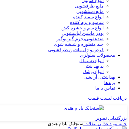
انواع صابون
مایع ظرفشویی
مایع دستشویی
انواع سفید کننده
شامپو و نرم کننده
انواع سم و حشره کش
پودر ماشین لباسشویی
ضدعفونی،جرم گیر،بوگیر
چند منظوره و شیشه شوی
قرص و ژل ماشین ظرفشویی
محصولات سلولزی
انواع دستمال
پد بهداشتی
انواع پوشک
بهداشتی، آرایشی
برندها
تماس با ما
دریافت لیست قیمت
بزرگنمایی تصویر
خانه
مواد غذایی
تنقلات
سنجابک بادام هندی