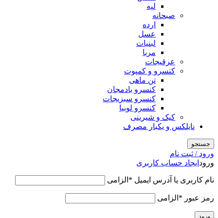
لپه
صبحانه
ارده
عسل
لبنیات
مربا
عرقیجات
کنسرو و کمپوت
تن ماهی
کنسرو بادمجان
کنسرو سبزیجات
کنسرو لوبیا
کیک و شیرینی
نایلکس و یکبار مصرف
جستجو
ورود / ثبت نام
ورود
ایجاد حساب کاربری
نام کاربری یا آدرس ایمیل
*
الزامی
رمز عبور
*
الزامی
ورود