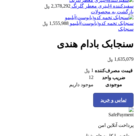
سفیدکننده 4لیتری معطر گلرنگ
2,378,292
﷼
بازگشت به محصولات
سنجابک تخمه کدو(باپوست)آبلیمو
1,555,988
﷼
سنجابک
سنجابک بادام هندی
1,635,079
﷼
1
﷼
قیمت مصرف‌کننده
12
ضریب واحد
موجودی
موجود داریم
تماس و خرید
پرداخت آنلاین امن
پرداخت با کارت‌های شتاب