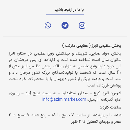
با ما در ارتباط باشید
پخش عظیمی البرز ( عظیمی مارکت )
پخش مواد غذایی، شوینده و بهداشتی رفیع عظیمی در استان البرز
سالیان سال است شناخته شده است و کارنامه ای بس درخشان در
این حوزه دارد. رفیع عظیمی به عنوان مالک پخش عظیمی البرز بیش از
40 سال است که شخصا با تولیدکنندگان بزرگ کشور درحال داد و
ستد است و عرصه بزرگی از کشور عزیزمان را با محصولات خود تحت
پوشش قرارداده است.
آدرس:
البرز- کرج – میدان استاندارد – به سمت شیخ آباد – روبروی
اداره گذرنامه | ایمیل:
info@azimimarket.com
ساعات کاری:
شنبه تا چهارشنبه از ساعت 7 صبح تا 18 – پنج شنبه 7 صبح تا 4
عصر و روزهای تعطیل تا 2 ظهر