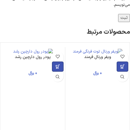
می‌نویسم.
محصولات مرتبط
ویفر ورنال فرمند
پودر رول دارچین رشد
0
﷼
0
﷼