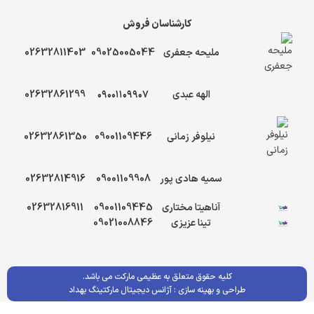
کارشناسان فروش
ملیحه جعفری
09025005044
02632811403
الهه عبدی
۰۹۰۰۱۱۰۹۹۰۷
02632861299
نیلوفر زمانی
09001109446
02632861350
سمیه هادی پور
09001109908
02632814916
آناهیتا مختاری
09001109445
02632816911
تینا عزیزی
09021008846
کلیه حقوق متعلق به عظیمی مارکت می باشد.
طراحی و بهینه سازی :
آژانس دیجیتال مارکتینگ بهداد