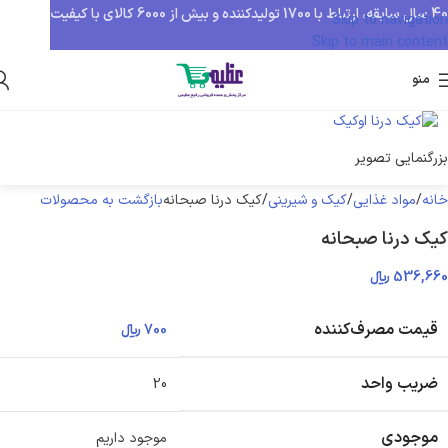
40 سال سابقه، ارتباط با 1700 تولیدکننده و بیش از 6000 کالای با کیفیت
Skip to navigation
Skip to main content
منو
بزرگنمایی تصویر
خانه
مواد غذایی
کیک و شیرینی
کیک درنا صبحانه
بازگشت به محصولات
کیک درنا صبحانه
536,660
﷼
قیمت مصرف‌کننده
700
﷼
ضریب واحد
20
موجودی
موجود داریم