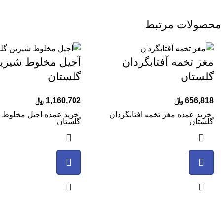
محصولات مرتبط
مغز تخمه آفتابگردان
آجیل مخلوط شیری
گلستان
گلستان
656,818
﷼
1,160,702
﷼
خرید عمده مغز تخمه آفتابگردان
خرید عمده آجیل مخلوط 
گلستان
گلستان