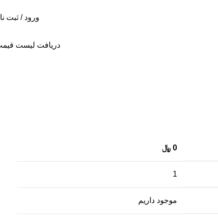
ورود / ثبت نا
دریافت لیست قیم
0
﷼
1
موجود داریم