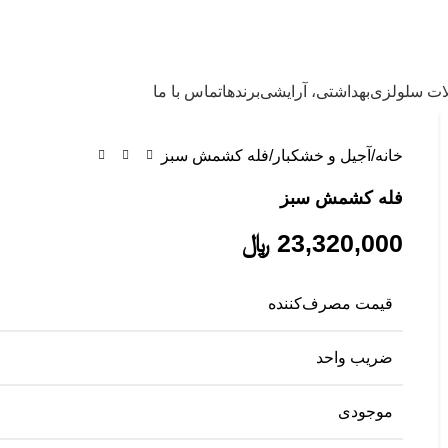
ت سلولزی
بهداشتی، آرایشی
برندها
تماس با ما
خانه
آجیل و خشکبار
فله کشمش سبز
فله کشمش سبز
23,320,000
﷼
قیمت مصرف‌کننده
ضریب واحد
موجودی