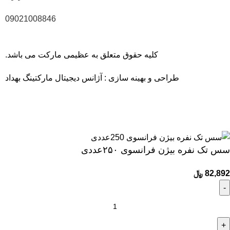
09021008846
کلیه حقوق متعلق به عظیمی مارکت می باشد.
طراحی و بهینه سازی :
آژانس دیجیتال مارکتینگ بهداد
40 سال سابقه، ارتباط با 1700 تولیدکننده و بیش از 6000 کالای با
کیفیت
سس تک نفره بیژن فرانسوی ۲۵۰عددی
82,892
﷼